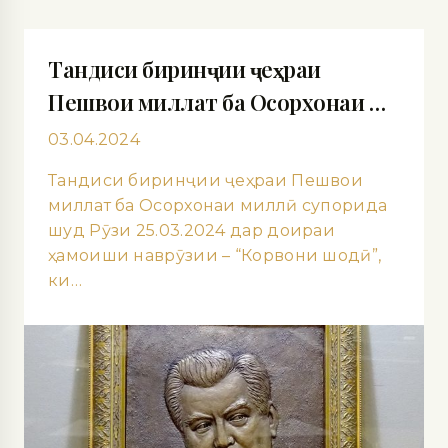
Тандиси биринҷии ҷеҳраи
Пешвои миллат ба Осорхонаи …
03.04.2024
Тандиси биринҷии ҷеҳраи Пешвои
миллат ба Осорхонаи миллӣ супорида
шуд Рӯзи 25.03.2024 дар доираи
ҳамоиши наврӯзии – “Корвони шодӣ”,
ки…