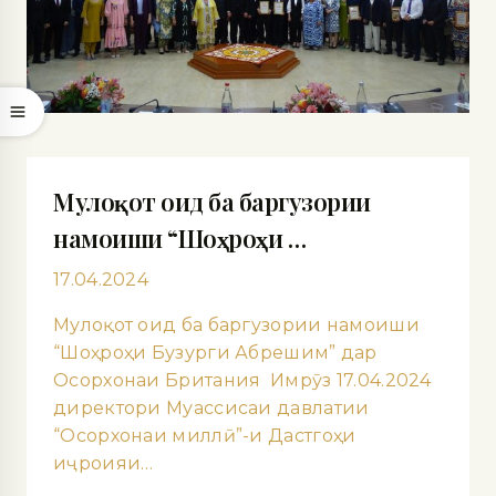
Мулоқот оид ба баргузории
намоиши “Шоҳроҳи …
17.04.2024
Мулоқот оид ба баргузории намоиши
“Шоҳроҳи Бузурги Абрешим” дар
Осорхонаи Британия Имрӯз 17.04.2024
директори Муассисаи давлатии
“Осорхонаи миллӣ”-и Дастгоҳи
иҷроияи…