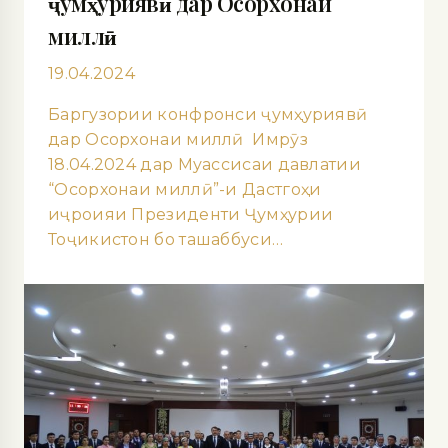
ҷумҳуриявӣ дар Осорхонаи
миллӣ
19.04.2024
Баргузории конфронси ҷумҳуриявӣ
дар Осорхонаи миллӣ Имрӯз
18.04.2024 дар Муассисаи давлатии
“Осорхонаи миллӣ”-и Дастгоҳи
иҷроияи Президенти Ҷумҳурии
Тоҷикистон бо ташаббуси…