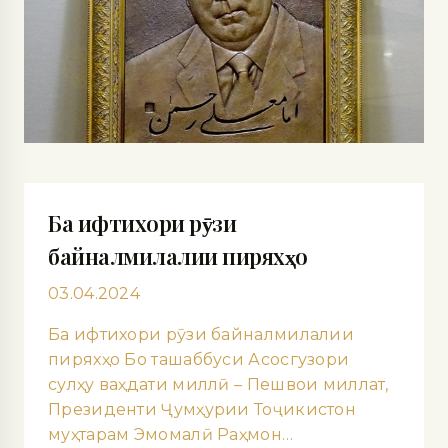
Ба ифтихори рӯзи
байналмилалии пиряхҳо
03.04.2024
Ба ифтихори рӯзи байналмилалии
пиряхҳо Бо ташаббуси Асосгузори
сулҳу ваҳдати миллӣ – Пешвои миллат,
Президенти Ҷумҳурии Тоҷикистон
муҳтарам Эмомалӣ Раҳмон…