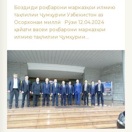
Боздиди роҳбарони марказҳои илмию
таҳлилии Ҷумҳурии Узбекистон аз
Осорхонаи миллӣ Рӯзи 12.04.2024
ҳайати васеи роҳбарони марказҳои
илмию таҳлилии Ҷумҳурии…