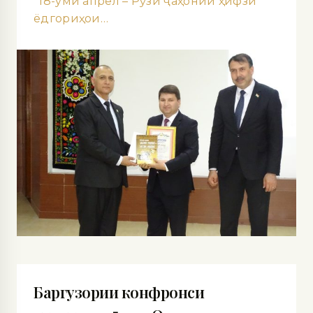
“18-уми апрел – Рӯзи ҷаҳонии ҳифзи
ёдгориҳои…
Баргузории конфронси