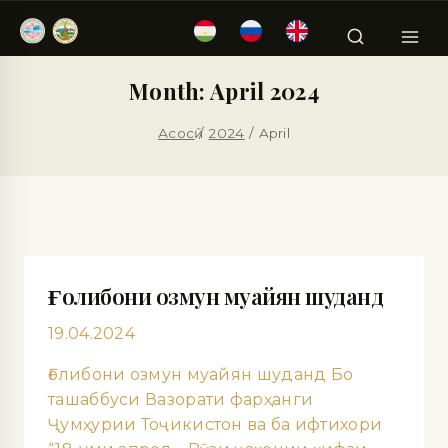
Month: April 2024
Асосӣ
/
2024
/
April
Ғолибони озмун муайян шуданд
19.04.2024
Ғолибони озмун муайян шуданд Бо
ташаббуси Вазорати фарҳанги
Ҷумҳурии Тоҷикистон ва ба ифтихори