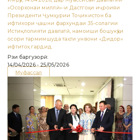
«Осорхонаи миллӣ»-и Дастгоҳи иҷроияи
Президенти Ҷумҳурии Тоҷикистон ба
ифтихори ҷашни фархундаи 35-солагии
Истиқлолияти давлатӣ, намоиши бошукӯҳи
осори тармимшуда таҳти унвони «Дидор»
ифтитоҳ гардид.
Рӯзи баргузорӣ:
14/04/2026 - 25/05/2026
Муфассал