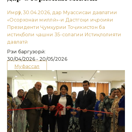
Имрӯз, 30.04.2026, дар Муассисаи давлатии
«Осорхонаи миллӣ»-и Дастгоҳи иҷроияи
Президенти Ҷумҳурии Тоҷикистон ба
истиқболи ҷашни 35-солагии Истиқлолияти
давлатӣ
Рӯзи баргузорӣ:
30/04/2026 - 20/05/2026
Муфассал