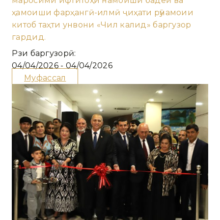
маросими ифтитоҳи намоиши бадеӣ ва
ҳамоиши фарҳангӣ-илмӣ ҷиҳати рӯнамоии
китоб таҳти унвони «Чил калид» баргузор
гардид.
Рӯзи баргузорӣ:
04/04/2026 - 04/04/2026
Муфассал