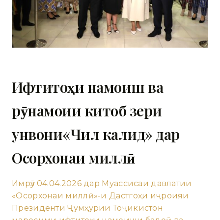
Ифтитоҳи намоиш ва
рӯнамоии китоб зери
унвони«Чил калид» дар
Осорхонаи миллӣ
Имрӯз 04.04.2026 дар Муассисаи давлатии
«Осорхонаи миллӣ»-и Дастгоҳи иҷроияи
Президенти Ҷумҳурии Тоҷикистон