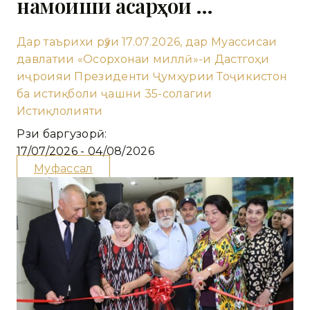
намоиши асарҳои …
Дар таърихи рӯзи 17.07.2026, дар Муассисаи
давлатии «Осорхонаи миллӣ»-и Дастгоҳи
иҷроияи Президенти Ҷумҳурии Тоҷикистон
ба истиқболи ҷашни 35-солагии
Истиқлолияти
Рӯзи баргузорӣ:
17/07/2026 - 04/08/2026
Муфассал