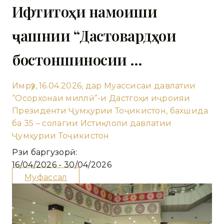
Ифтитоҳи намоиши
ҷашнии “Дастовардҳои
бостоншиносии …
Имрӯз, 16.04.2026, дар Муассисаи давлатии
“Осорхонаи миллӣ”-и Дастгоҳи иҷроияи
Президенти Ҷумҳурии Тоҷикистон, бахшида
ба 35 – солагии Истиқлоли давлатии
Ҷумҳурии Тоҷикистон
Рӯзи баргузорӣ:
16/04/2026 - 30/04/2026
Муфассал