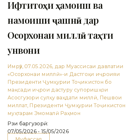
Ифтитоҳи ҳамоиш ва
намоиши ҷашнӣ дар
Осорхонаи миллӣ таҳти
унвони
Имрӯз, 07.05.2026, дар Муассисаи давлатии
«Осорхонаи миллӣ»-и Дастгоҳи иҷроияи
Президенти Ҷумҳурии Тоҷикистон бо
мақсади иҷрои дастуру супоришҳои
Асосгузори сулҳу ваҳдати миллӣ, Пешвои
миллат, Президенти Ҷумҳурии Тоҷикистон
муҳтарам Эмомалӣ Раҳмон
Рӯзи баргузорӣ:
07/05/2026 - 15/05/2026
Муфассал