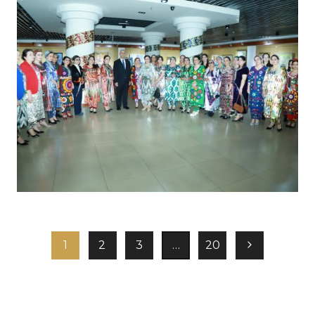
1
2
3
…
20