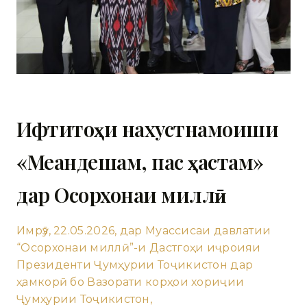
Ифтитоҳи нахустнамоиши
«Меандешам, пас ҳастам»
дар Осорхонаи миллӣ
Имрӯз, 22.05.2026, дар Муассисаи давлатии
“Осорхонаи миллӣ”-и Дастгоҳи иҷроияи
Президенти Ҷумҳурии Тоҷикистон дар
ҳамкорӣ бо Вазорати корҳои хориҷии
Ҷумҳурии Тоҷикистон,