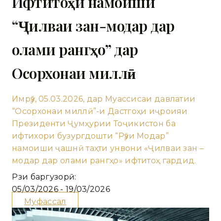
Ифтитоҳи намоиши
“Ҷилваи зан-модар дар
олами рангҳо” дар
Осорхонаи миллӣ
Имрӯз, 05.03.2026, дар Муассисаи давлатии
“Осорхонаи миллӣ”-и Дастгоҳи иҷроияи
Президенти Ҷумҳурии Тоҷикистон ба
ифтихори бузургдошти “Рӯзи Модар”
намоиши ҷашнӣ таҳти унвони «Ҷилваи зан –
модар дар олами рангҳо» ифтитоҳ гардид.
Рӯзи баргузорӣ:
05/03/2026 - 19/03/2026
Муфассал