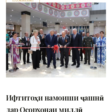
Ифтитоҳи намоиши ҷашнӣ
дар Осорхонаи миллӣ