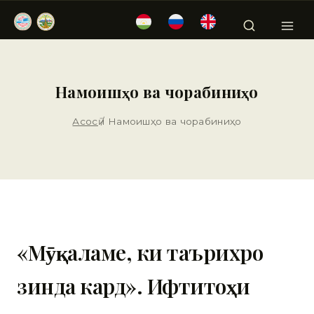
Намоишҳо ва чорабиниҳо
Асосӣ
/
Намоишҳо ва чорабиниҳо
«Мӯқаламе, ки таърихро
зинда кард». Ифтитоҳи