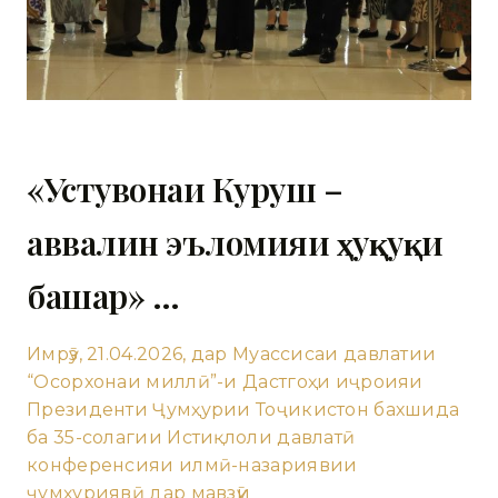
«Устувонаи Куруш –
аввалин эъломияи ҳуқуқи
башар» …
Имрӯз, 21.04.2026, дар Муассисаи давлатии
“Осорхонаи миллӣ”-и Дастгоҳи иҷроияи
Президенти Ҷумҳурии Тоҷикистон бахшида
ба 35-солагии Истиқлоли давлатӣ
конференсияи илмӣ-назариявии
ҷумҳуриявӣ дар мавзӯи