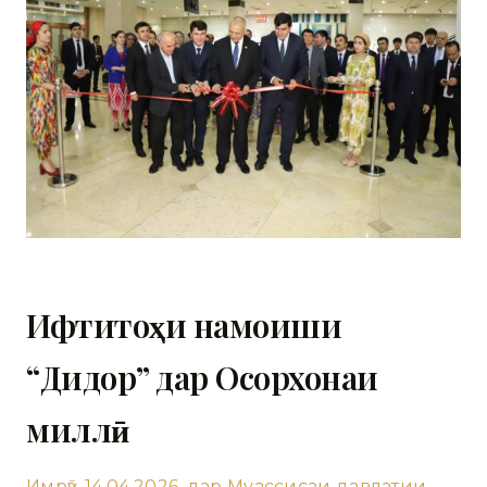
Ифтитоҳи намоиши
“Дидор” дар Осорхонаи
миллӣ
Имрӯз, 14.04.2026, дар Муассисаи давлатии