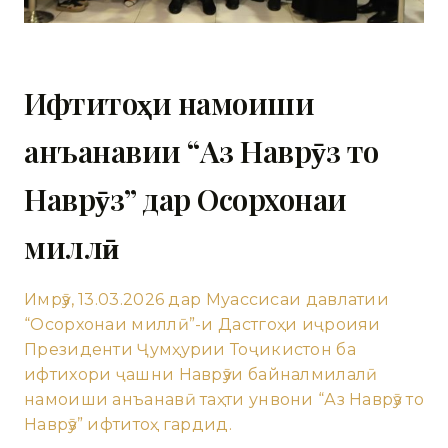
Ифтитоҳи намоиши
анъанавии “Аз Наврӯз то
Наврӯз” дар Осорхонаи
миллӣ
Имрӯз, 13.03.2026 дар Муассисаи давлатии
“Осорхонаи миллӣ”-и Дастгоҳи иҷроияи
Президенти Ҷумҳурии Тоҷикистон ба
ифтихори ҷашни Наврӯзи байналмилалӣ
намоиши анъанавӣ таҳти унвони “Аз Наврӯз то
Наврӯз” ифтитоҳ гардид.