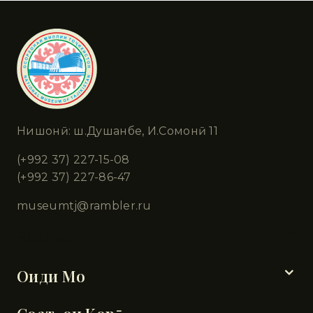
Нишонӣ: ш.Душанбе, И.Сомонӣ 11
(+992 37) 227-15-08
(+992 37) 227-86-47
museumtj@rambler.ru
Бахшҳо
Оиди Мо