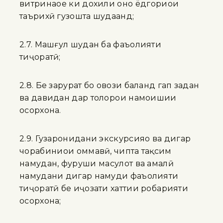
витринаҳое ки дохили онҳо ёдгориҳои
таърихӣ гузошта шудаанд;
2.7. Машғул шудан ба фаъолияти
тиҷоратӣ;
2.8. Бе зарурат бо овози баланд гап задан
ва давидан дар толорҳои намоишии
осорхона.
2.9. Гузаронидани экскурсияҳо ва дигар
чорабиниҳои оммавӣ, чипта тақсим
намудан, фуруши маҳсулот ва амалӣ
намудани дигар намуди фаъолияти
тиҷоратӣ бе иҷозати хаттии роҳбарияти
осорхона;