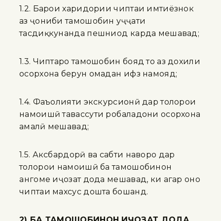
1.2. Барои харидории чиптаи имтиёзнок
аз ҷониби тамошобин ҳуҷҷати
тасдиқкунанда пешниҳод карда мешавад;
1.3. Чиптаро тамошобин бояд то аз дохили
осорхона берун омадан ҳифз намояд;
1.4. Фаъолияти экскурсионӣ дар толорҳои
намоишӣ тавассути роҳбаладони осорхона
амалӣ мешавад;
1.5. Аксбардорӣ ва сабти наворҳо дар
толорҳои намоишӣ ба тамошобинон
ҳангоме иҷозат дода мешавад, ки агар онҳо
чиптаи махсус дошта бошанд.
2) БА ТАМОШОБИНОН ИҶОЗАТ ДОДА