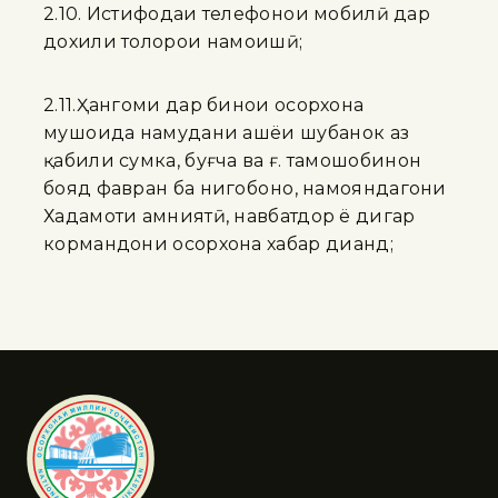
2.10. Истифодаи телефонҳои мобилӣ дар
дохили толорҳои намоишӣ;
2.11.Ҳангоми дар бинои осорхона
мушоҳида намудани ашёи шубҳанок аз
қабили сумка, буғча ва ғ. тамошобинон
бояд фавран ба нигоҳбонҳо, намояндагони
Хадамоти амниятӣ, навбатдор ё дигар
кормандони осорхона хабар диҳанд;