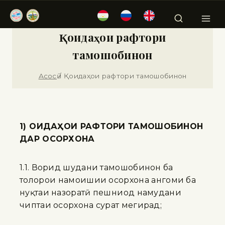
Қоидаҳои рафтори
тамошобинон
Асосӣ
/
Қоидаҳои рафтори тамошобинон
1) ҚОИДАҲОИ РАФТОРИ ТАМОШОБИНОН
ДАР ОСОРХОНА
1.1. Ворид шудани тамошобинон ба
толорҳои намоишии осорхона ҳангоми ба
нуқтаи назоратӣ пешниҳод намудани
чиптаи осорхона сурат мегирад;