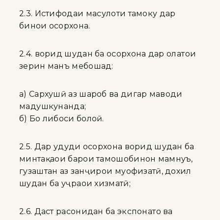
2.3. Истифодаи маҳсулоти тамоку дар
бинои осорхона.
2.4. ворид шудан ба осорхона дар ҳолатҳои
зерин манъ мебошад:
а) Сархушӣ аз шароб ва дигар маводи
мадҳушкунанда;
б) Бо либоси болоӣ.
2.5. Дар ҳудуди осорхона ворид шудан ба
минтақаҳои барои тамошобинон мамнуъ,
гузаштан аз занҷирҳои муҳофизатӣ, дохил
шудан ба ҳуҷраҳои хизматӣ;
2.6. Даст расонидан ба экспонатҳо ва