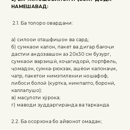
НАМЕШАВАД:
2.1. Ба толорҳо овардани:
а) силоҳҳои оташфишон ва сард;
б) сумкаҳои калон, пакет ва дигар бағоҷи
дастии андозаашон аз 20х30 см бузург,
сумкаҳои варзишӣ, хоҷагидорӣ, портфель,
ҷомадон, сумка-рюкзак, ашёҳои калонҳаҷм,
чатр, пакетҳои нимэтилении ношафоф,
либоси болоӣ (куртка, нимпалто, боронӣ,
каллапушҳо);
в) маҳсулоти хӯрока;
г) маводи зуддаргиранда ва тарканда.
2.2. Ба осорхона бо ҳайвонот омадан;