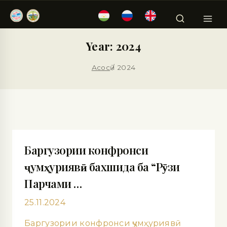
Year: 2024
Асосӣ
/
2024
Баргузории конфронси
ҷумҳуриявӣ бахшида ба “Рӯзи
Парчами …
25.11.2024
Баргузории конфронси ҷумҳуриявӣ