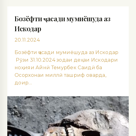
Бозёфти ҷасади мумиёшуда аз
Искодар
20.11.2024
Бозёфти ҷасади мумиёшуда аз Искодар
Рӯзи 31.10.2024 зодаи деҳаи Искодари
ноҳияи Айнӣ Темурбек Саидӣ ба
Осорхонаи миллӣ ташриф оварда,
доир…