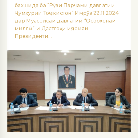
бахшида ба “Рӯзи Парчами давлатии
Ҷумҳурии Тоҷикистон” Имрӯз 22.11.2024
дар Муассисаи давлатии “Осорхонаи
миллӣ”-и Дастгоҳи иҷроияи
Президенти…