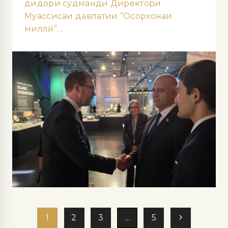
дидори судманди Директори
Муассисаи давлатии “Осорхонаи
миллӣ”…
1
2
3
…
5