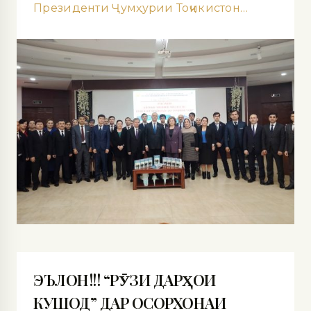
Президенти Ҷумҳурии Тоҷикистон…
ЭЪЛОН!!! “РӮЗИ ДАРҲОИ
КУШОД” ДАР ОСОРХОНАИ