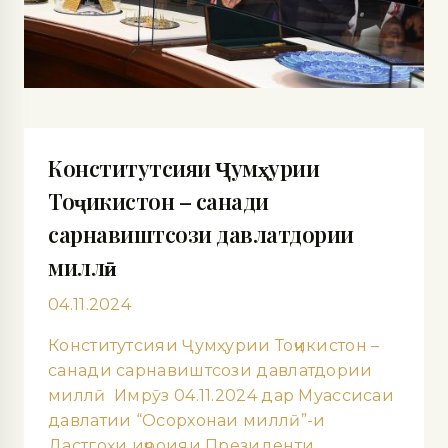
Конститутсияи Ҷумҳурии
Тоҷикистон – санади
сарнавиштсози давлатдории
миллӣ
04.11.2024
Конститутсияи Ҷумҳурии Тоҷикистон –
санади сарнавиштсози давлатдории
миллӣ Имрӯз 04.11.2024 дар Муассисаи
давлатии “Осорхонаи миллӣ”-и
Дастгоҳи иҷроияи Президенти