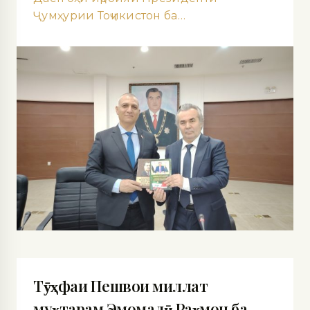
Ҷумҳурии Тоҷикистон ба…
Тӯҳфаи Пешвои миллат
муҳтарам Эмомалӣ Раҳмон ба