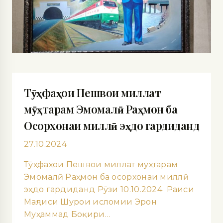
Тӯҳфаҳои Пешвои миллат
мӯҳтарам Эмомалӣ Раҳмон ба
Осорхонаи миллӣ эҳдо гардиданд
27.10.2024
Тӯҳфаҳои Пешвои миллат муҳтарам
Эмомалӣ Раҳмон ба осорхонаи миллӣ
эҳдо гардиданд Рӯзи 10.10.2024 Раиси
Маҷлиси Шурои исломии Эрон
Муҳаммад Боқири…