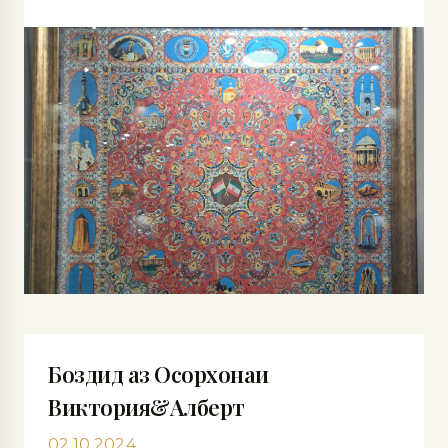
Боздид аз Осорхонаи
Виктория&Алберт
02.10.2024