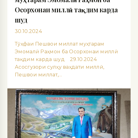
Осорхонаи миллӣ тақдим карда
шуд
30.10.2024
Тӯҳфаи Пешвои миллат муҳтарам
Эмомалӣ Раҳмон ба Осорхонаи миллӣ
тақдим карда шуд 29.10.2024
Асосгузори сулҳу ваҳдати миллӣ,
Пешвои миллат,…