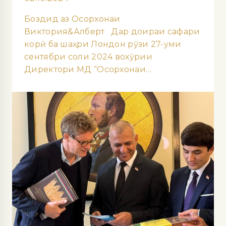
Боздид аз Осорхонаи
Виктория&Алберт Дар доираи сафари
корӣ ба шаҳри Лондон рӯзи 27-уми
сентябри соли 2024 вохӯрии
Директори МД “Осорхонаи…