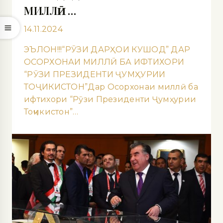
МИЛЛӢ …
14.11.2024
ЭЪЛОН!!!“РӮЗИ ДАРҲОИ КУШОД” ДАР
ОСОРХОНАИ МИЛЛӢ БА ИФТИХОРИ
“РӮЗИ ПРЕЗИДЕНТИ ҶУМҲУРИИ
ТОҶИКИСТОН”Дар Осорхонаи миллӣ ба
ифтихори “Рӯзи Президенти Ҷумҳурии
Тоҷикистон”…