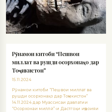
Рӯнамои китоби “Пешвои
миллат ва рушди осорхонаҳо дар
Тоҷикистон”
15.11.2024
Рӯнамои китоби “Пешвои миллат ва
рушди осорхонаҳо дар Тоҷикистон”
14.11.2024 дар Муассисаи давлатии
“Осорхонаи миллӣ”-и Дастгоҳи иҷроияи