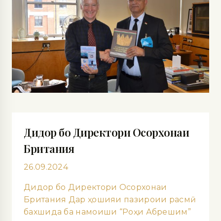
Дидор бо Директори Осорхонаи
Британия
26.09.2024
Дидор бо Директори Осорхонаи
Британия Дар ҳошияи пазироии расмӣ
бахшида ба намоиши “Роҳи Абрешим”