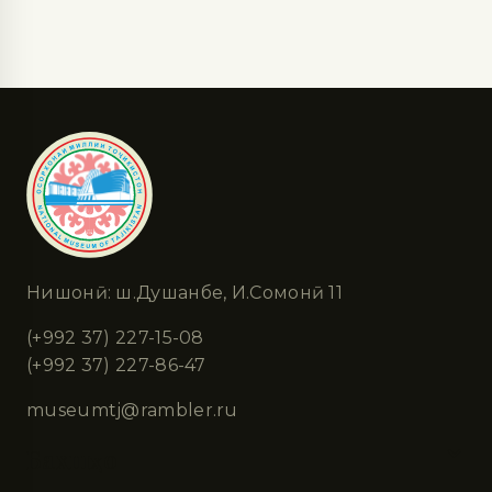
Нишонӣ: ш.Душанбе, И.Сомонӣ 11
(+992 37) 227-15-08
(+992 37) 227-86-47
museumtj@rambler.ru
Бахшҳо