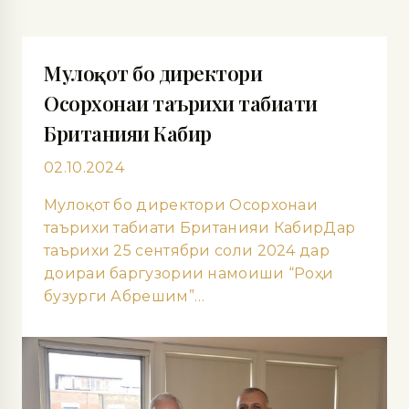
Мулоқот бо директори
Осорхонаи таърихи табиати
Британияи Кабир
02.10.2024
Мулоқот бо директори Осорхонаи
таърихи табиати Британияи КабирДар
таърихи 25 сентябри соли 2024 дар
доираи баргузории намоиши “Роҳи
бузурги Абрешим”…