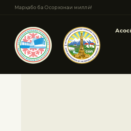
Марҳабо ба Осорхонаи миллӣ!
Асосӣ