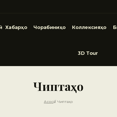
Хабарҳо
Чорабиниҳо
Коллексияҳо
Б
3D Tour
Чиптаҳо
Асосӣ
/
Чиптаҳо