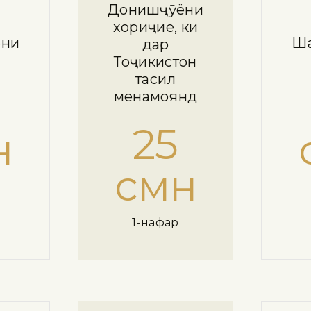
Донишҷӯёни
хориҷие, ки
ёни
Ша
дар
Тоҷикистон
таҳсил
менамоянд
25
н
смн
1-нафар