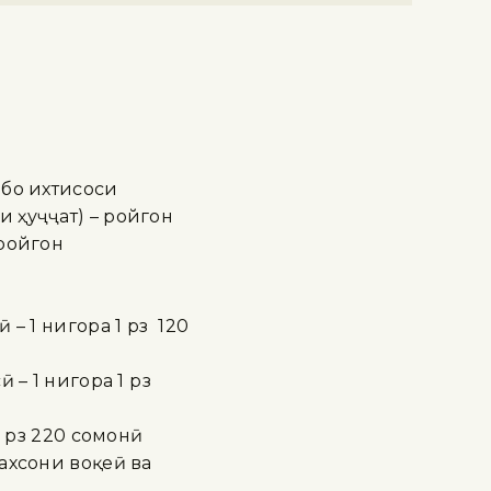
 бо ихтисоси
 ҳуҷҷат) – ройгон
 ройгон
 1 нигора 1 рӯз 120
– 1 нигора 1 рӯз
 рӯз 220 сомонӣ
ахсони воқеӣ ва