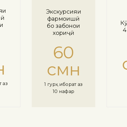
яи
Экскурсияи
шӣ
фармоишӣ
Кӯ
ни
бо забонҳои
4
хориҷӣ
60
н
смн
т аз
1 гурӯҳ иборат аз
10 нафар