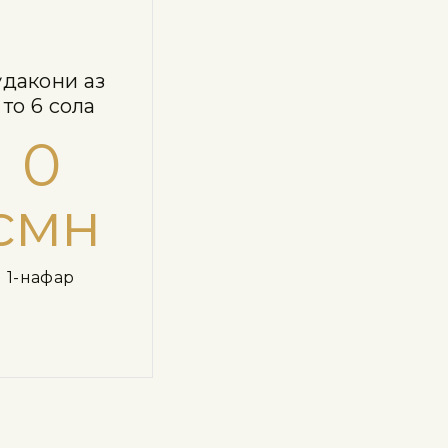
дакони аз
 то 6 сола
0
смн
1-нафар