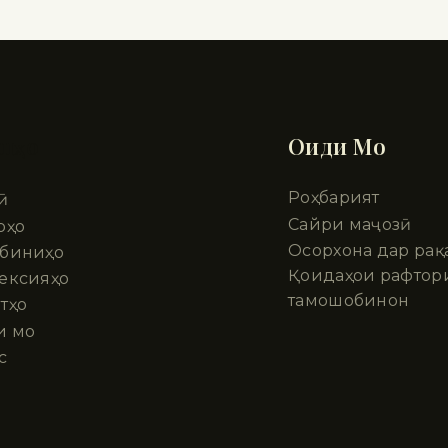
шҳо
Оиди Мо
Роҳбарият
ӣ
Сайри маҷозӣ
рҳо
Осорхона дар рақ
биниҳо
Қоидаҳои рафтор
ексияҳо
тамошобинон
тҳо
и мо
с