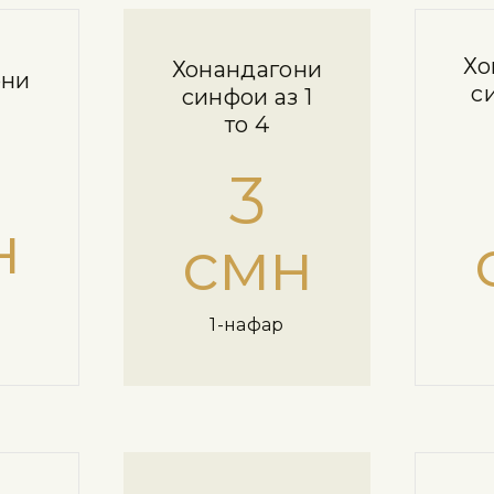
Хо
Хонандагони
они
си
синфҳои аз 1
то 4
3
н
смн
1-нафар