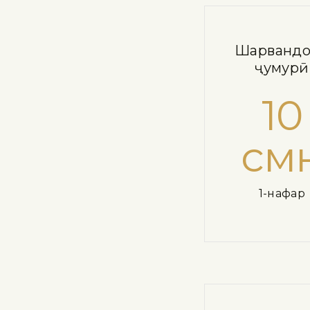
Шаҳрванд
ҷумҳурӣ
10
см
1-нафар