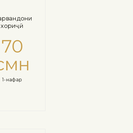
ҳрвандони
хориҷӣ
70
смн
1-нафар