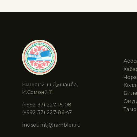
Бах
Асос
Хаба
Чора
Нишонӣ: ш.Душанбе,
Колл
И.Сомонӣ 11
Биле
Оид
(+992 37) 227-15-08
Тамо
(+992 37) 227-86-47
museumtj@rambler.ru