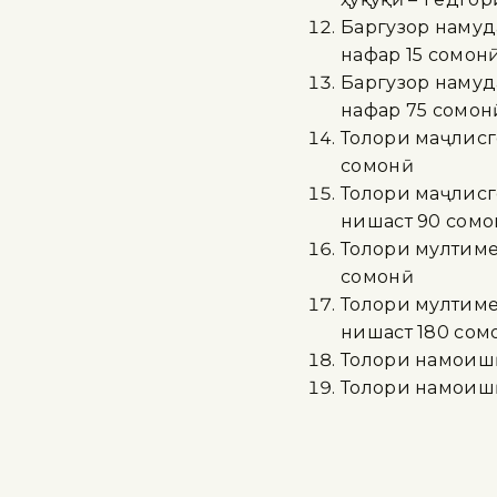
Баргузор намуда
нафар 15 сомон
Баргузор намуда
нафар 75 сомон
Толори маҷлисго
сомонӣ
Толори маҷлисго
нишаст 90 сомо
Толори мултиме
сомонӣ
Толори мултиме
нишаст 180 сом
Толори намоишӣ
Толори намоишӣ