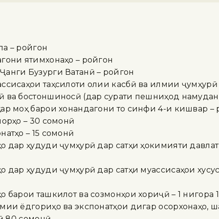
ола – ройгон
гони ятимхонаҳо – ройгон
анги Бузурги Ватанӣ – ройгон
ссисаҳои таҳсилоти олии касбӣ ва илмии ҷумҳурӣ
 ва бостоншиносӣ (дар сурати пешниҳод намудани
ар моҳ барои хонандагони то синфи 4-и кишвар –
лорҳо – 30 сомонӣ
натҳо – 15 сомонӣ
 дар ҳудуди ҷумҳурӣ дар сатҳи ҳокимияти давлатӣ –
 дар ҳудуди ҷумҳурӣ дар сатҳи муассисаҳои хусусӣ 
 барои ташкилот ва созмонҳои хориҷӣ – 1 нигора 1
мии ёдгориҳо ва экспонатҳои дигар осорхонаҳо, ш
рӣ 80 сомонӣ