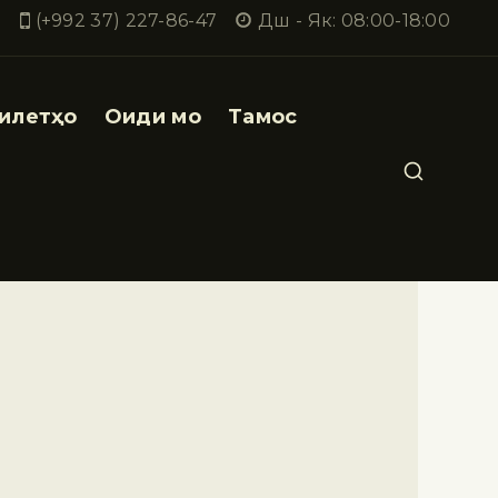
(+992 37) 227-86-47
Дш - Як: 08:00-18:00
илетҳо
Оиди мо
Тамос