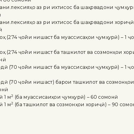
ни лексияҳо аз рӯи ихтисос ба шаҳрвадони ҷумҳурӣ 
ӣ
ни лексияҳо аз рӯи ихтисос ба шаҳрвадони хориҷӣ (
ӣ
ҳ (274 ҷойи нишаст ба муассисаҳои ҷумҳурӣ) – 1 
ҳ (274 ҷойи нишаст ба ташкилот ва созмонҳои хори
нӣ
дӣ (70 ҷойи нишаст ба муассисаҳои ҷумҳурӣ) – 1 ҷ
дӣ (70 ҷойи нишаст) барои ташкилот ва созмонҳои 
онӣ
2
 1 м
(ба муассисаиҳои ҷумҳурӣ) – 60 сомонӣ
2
 1 м
(ба ташкилот ва созмонҳои хориҷӣ) – 90 сомо