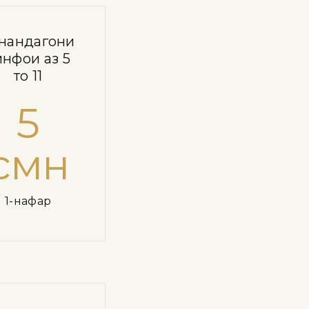
нандагони
нфҳои аз 5
то 11
5
смн
1-нафар