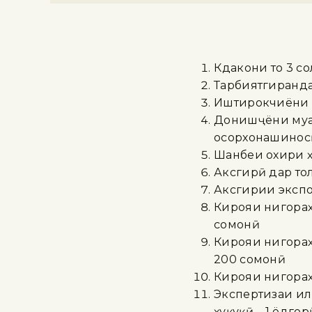
Кӯдакони то 3 с
Тарбиятгиранда
Иштирокчиёни Ҷ
Донишҷӯёни муа
осорхонашиносӣ
Шанбеи охири ҳ
Аксгирӣ дар то
Аксгирии экспо
Кирояи нигораҳо
сомонӣ
Кирояи нигораҳо
200 сомонӣ
Кирояи нигораҳо
Экспертизаи ил
ҳуқуқӣ – 1 ёдго