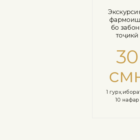
Экскурси
фармои
бо забо
тоҷикӣ
30
см
1 гурӯҳ ибора
10 нафар