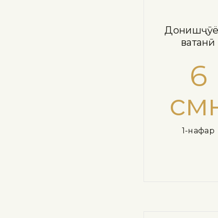
Донишҷӯ
ватанӣ
6
см
1-нафар