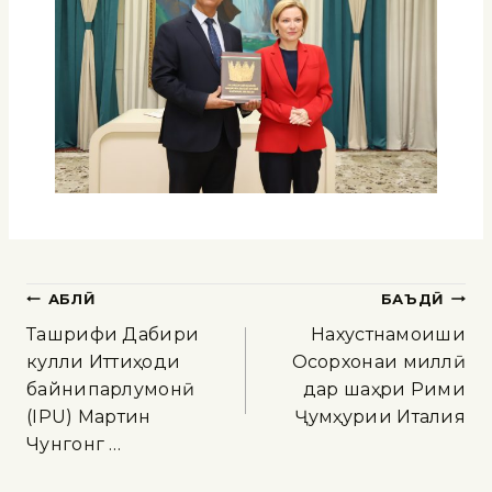
ҚАБЛӢ
БАЪДӢ
Ташрифи Дабири
Нахустнамоиши
кулли Иттиҳоди
Осорхонаи миллӣ
байнипарлумонӣ
дар шаҳри Рими
(IPU) Мартин
Ҷумҳурии Италия
Чунгонг …