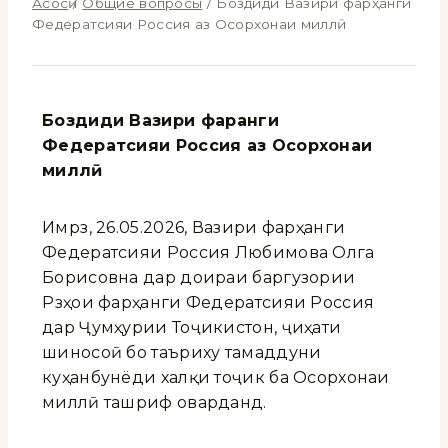
Асосӣ
/
Общие вопросы
/
Боздиди Вазири фарҳанги
Федератсияи Россия аз Осорхонаи миллӣ
Боздиди Вазири фарҳанги
Федератсияи Россия аз Осорхонаи
миллӣ
Имрӯз, 26.05.2026, Вазири фарҳанги
Федератсияи Россия Любимова Олга
Борисовна дар доираи баргузории
Рӯзҳои фарҳанги Федератсияи Россия
дар Ҷумҳурии Тоҷикистон, ҷиҳати
шиносоӣ бо таъриху тамаддуни
куҳанбунёди халқи тоҷик ба Осорхонаи
миллӣ ташриф оварданд.