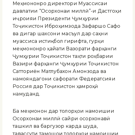
Меҳмононро директори Муассисаи
давлатии “Осорхонаи миллӣ”-и Дастгоҳи
иҷроияи Президенти Ҷумҳурии
Тоҷикистон Иброҳимзода Зафаршо Сафо
ва дигар шахсони масъул дар саҳни
муассиса истиқбол гирифта, гурӯҳи
меҳмононро ҳайати Вазорати фарҳанги
Ҷумҳурии Тоҷикистон таҳти роҳбарии
Вазири фарҳанги Ҷумҳурии Тоҷикистон
Сатториён Матлубахон Амонзода ва
намояндагони сафорати Федератсияи
Россия дар Тоҷикистон ҳамроҳӣ
намуданд.
Ба меҳмонон дар толорҳои намоишии
Осорхонаи миллӣ сайри осорхонавӣ
ташкил ва баргузор карда шуда,
тавассути тамошои толорҳои намоишии