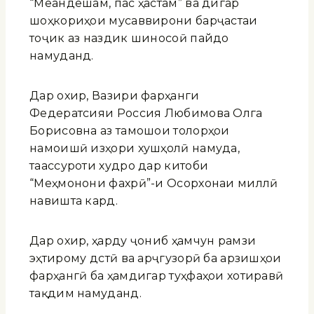
“Меандешам, пас ҳастам” ва дигар
шоҳкориҳои мусаввирони барҷастаи
тоҷик аз наздик шиносоӣ пайдо
намуданд.
Дар охир, Вазири фарҳанги
Федератсияи Россия Любимова Олга
Борисовна аз тамошои толорҳои
намоишӣ изҳори хушҳолӣ намуда,
таассуроти худро дар китоби
“Меҳмонони фахрӣ”-и Осорхонаи миллӣ
навишта кард.
Дар охир, ҳарду ҷониб ҳамчун рамзи
эҳтирому дӯстӣ ва арҷгузорӣ ба арзишҳои
фарҳангӣ ба ҳамдигар туҳфаҳои хотиравӣ
тақдим намуданд.