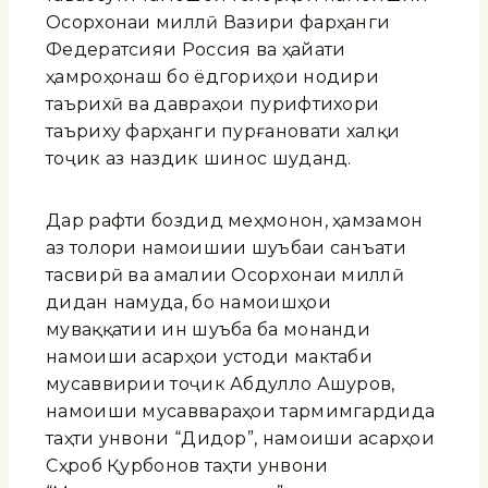
Осорхонаи миллӣ Вазири фарҳанги
Федератсияи Россия ва ҳайати
ҳамроҳонаш бо ёдгориҳои нодири
таърихӣ ва давраҳои пурифтихори
таъриху фарҳанги пурғановати халқи
тоҷик аз наздик шинос шуданд.
Дар рафти боздид меҳмонон, ҳамзамон
аз толори намоишии шуъбаи санъати
тасвирӣ ва амалии Осорхонаи миллӣ
дидан намуда, бо намоишҳои
муваққатии ин шуъба ба монанди
намоиши асарҳои устоди мактаби
мусаввирии тоҷик Абдулло Ашуров,
намоиши мусаввараҳои тармимгардида
таҳти унвони “Дидор”, намоиши асарҳои
Сӯҳроб Қурбонов таҳти унвони