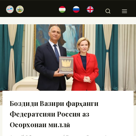
Боздиди Вазири фарҳанги
Федератсияи Россия аз
Осорхонаи миллӣ