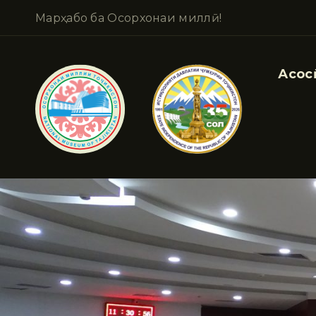
Марҳабо ба Осорхонаи миллӣ!
Асосӣ