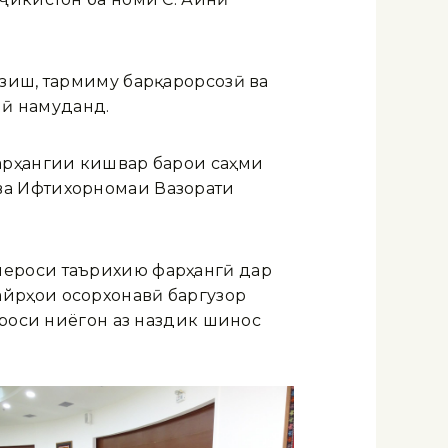
зиш, тармиму барқарорсозӣ ва
ӣ намуданд.
фарҳангии кишвар барои саҳми
ва Ифтихорномаи Вазорати
мероси таърихию фарҳангӣ дар
йрҳои осорхонавӣ баргузор
ероси ниёгон аз наздик шинос