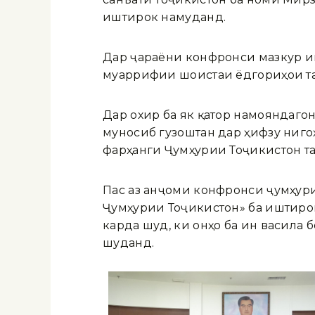
иштирок намуданд.
Дар ҷараёни конфронси мазкур иш
муаррифии шоистаи ёдгориҳои т
Дар охир ба як қатор намояндаг
муносиб гузоштан дар ҳифзу ниг
фарҳанги Ҷумҳурии Тоҷикистон т
Пас аз анҷоми конфронси ҷумҳур
Ҷумҳурии Тоҷикистон» ба иштиро
карда шуд, ки онҳо ба ин васила
шуданд.