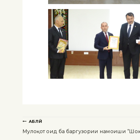
ҚАБЛӢ
Мулоқот оид ба баргузории намоиши “Шоҳ