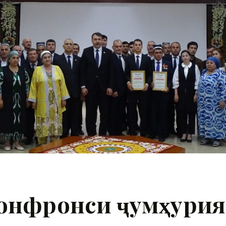
онфронси ҷумҳурия