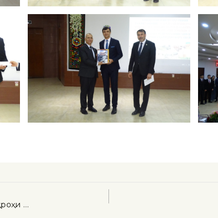
роҳи …