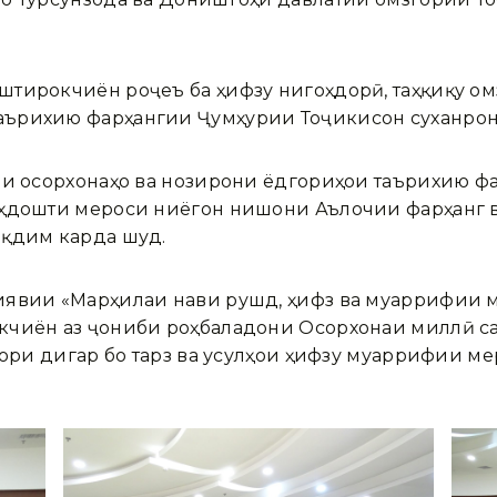
тирокчиён роҷеъ ба ҳифзу нигоҳдорӣ, таҳқиқу омӯ
аърихию фарҳангии Ҷумҳурии Тоҷикисон суханрон
они осорхонаҳо ва нозирони ёдгориҳои таърихию 
оҳдошти мероси ниёгон нишони Аълочии фарҳанг 
ақдим карда шуд.
иявии «Марҳилаи нави рушд, ҳифз ва муаррифии 
кчиён аз ҷониби роҳбаладони Осорхонаи миллӣ са
 бори дигар бо тарз ва усулҳои ҳифзу муаррифии м