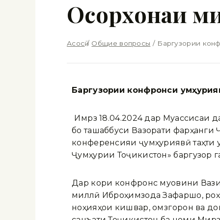
Осорхонаи м
Асосӣ
/
Общие вопросы
/
Баргузории конф
Баргузории конфронси
ум
ҳ
урия
Имрӯз 18.04.2024 дар Муассисаи
бо ташаббуси Вазорати фарҳанги 
конференсияи ҷумҳуриявӣ таҳти 
Ҷумҳурии Тоҷикистон» баргузор г
Дар кори конфронс муовини Ваз
миллӣ Иброҳимзода Зафаршо, роҳ
ноҳияҳои кишвар, омӯзгорон ва 
санъати Тоҷикистон ба номи Мирз