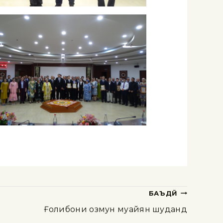
БАЪДӢ
Ғолибони озмун муайян шуданд