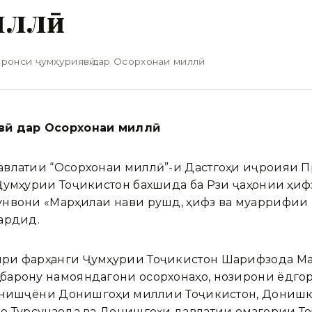
иллӣ
ронси ҷумҳуриявӣ дар Осорхонаи миллӣ
вӣ
дар Осорхонаи милл
ӣ
 давлатии “Осорхонаи миллӣ”-и Дастгоҳи иҷроияи
Ҷумҳурии Тоҷикистон бахшида ба Рӯзи ҷаҳонии ҳи
унвони «Марҳилаи нави рушд, ҳифз ва муаррифии
ардид.
ири фарҳанги Ҷумҳурии Тоҷикистон Шарифзода Ма
барону намояндагони осорхонаҳо, нозирони ёдго
донишҷӯёни Донишгоҳи миллии Тоҷикистон, Донишк
о Турсунзода ва Донишгоҳи давлатии омӯзгории То