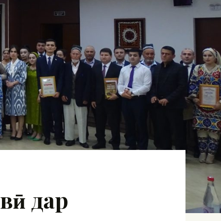
вӣ дар