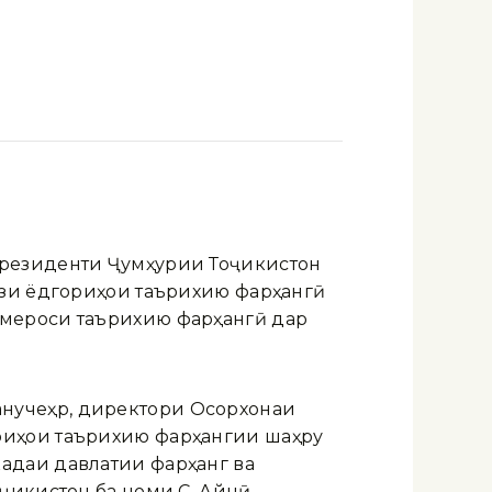
 Президенти Ҷумҳурии Тоҷикистон
фзи ёдгориҳои таърихию фарҳангӣ
 мероси таърихию фарҳангӣ дар
нучеҳр, директори Осорхонаи
риҳои таърихию фарҳангии шаҳру
адаи давлатии фарҳанг ва
ҷикистон ба номи С. Айнӣ