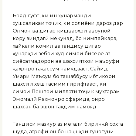
Бояд гуфт, ки ин ҳунарманди
хушсалиқаи тоҷик, ки солиёни дароз дар
Олмон ва дигар кишварҳои аврупоӣ
кору зиндагӣ мекунад, бо нимпайкара,
ҳайкали комил ва тандису дигар
ҳунарҳои зебои худ симои бисёре аз
сиёсатмадорон ва шахсиятҳои маъруфи
ҷаҳонро таҷассум намудааст. Сайид
Умари Маъсум бо ташаббусу ибтикори
шахсии хеш тасмим гирифтааст, ки
симои Пешвои миллати тоҷик муҳтарам
Эмомалӣ Раҳмонро офарида, онро
шахсан ба эшон тақдим намояд.
Тандиси мазкур аз метали биринҷӣ сохта
шуда, атрофи он бо нақшҳои гуногуни