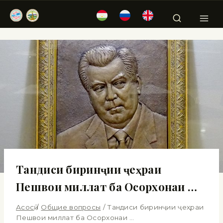
Тандиси биринҷии ҷеҳраи
Пешвои миллат ба Осорхонаи …
Асосӣ
/
Общие вопросы
/
Тандиси биринҷии ҷеҳраи
Пешвои миллат ба Осорхонаи …