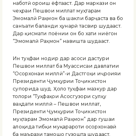
наботӣ ороиш ёфтааст. Дар маркази он
чеҳраи Пешвои миллат муҳтарам
Эмомалӣ Раҳмон ба шакли барҷаста ва бо
санъати баланди ҳунарӣ тасвир шудааст.
Дар қисмати поёнии он бо хати ниёгон
“Эмомалӣ Раҳмон” навишта шудааст.
Ин туҳфаи нодир дар асоси дастури
Пешвои миллат ба Муассисаи давлатии
“Осорхонаи миллӣ”-и Дастгоҳи иҷроияи
Президенти Ҷумҳурии Тоҷикистон
супорида шуд. Ҳоло туҳфаи мазкур дар
толори “Туҳфаҳои Асосгузори сулҳу
ваҳдати миллӣ – Пешвои миллат,
Президенти Ҷумҳурии Тоҷикистон
муҳтарам Эмомалӣ Раҳмон” дар гушаи
алоҳида тибқи муқарароти осорхонавӣ
ба маърази тамошо гузошта шудааст.