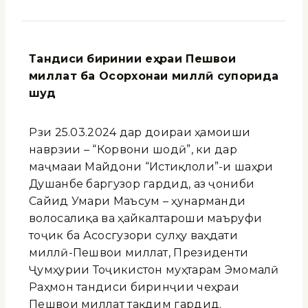
Тандиси биринҷии ҷеҳраи Пешвои
миллат ба Осорхонаи миллӣ супорида
шуд
Рӯзи 25.03.2024 дар доираи ҳамоиши
наврӯзии – “Корвони шодӣ”, ки дар
маҷмааи Майдони “Истиқлоли”-и шаҳри
Душанбе баргузор гардид, аз ҷониби
Сайид Умари Маъсум – ҳунарманди
волосалиқа ва ҳайкалтароши маъруфи
тоҷик ба Асосгузори сулҳу ваҳдати
миллӣ-Пешвои миллат, Президенти
Ҷумҳурии Тоҷикистон муҳтарам Эмомалӣ
Раҳмон тандиси биринҷии чеҳраи
Пешвои миллат тақдим гардид.