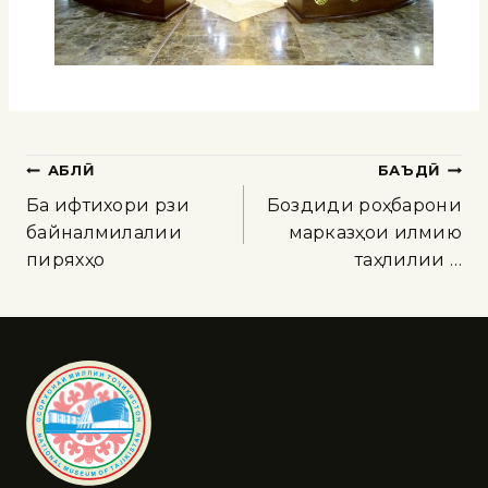
ҚАБЛӢ
БАЪДӢ
Ба ифтихори рӯзи
Боздиди роҳбарони
байналмилалии
марказҳои илмию
пиряхҳо
таҳлилии …