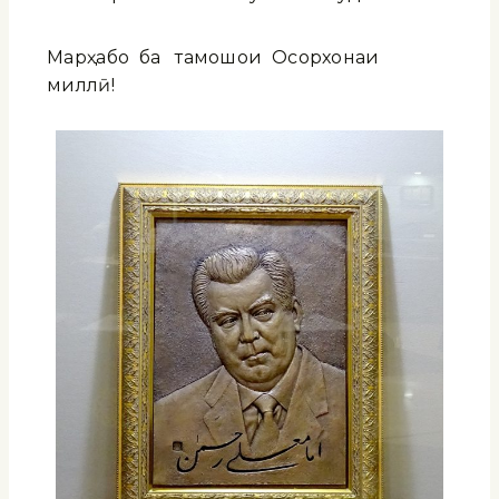
Марҳабо ба тамошои Осорхонаи
миллӣ!