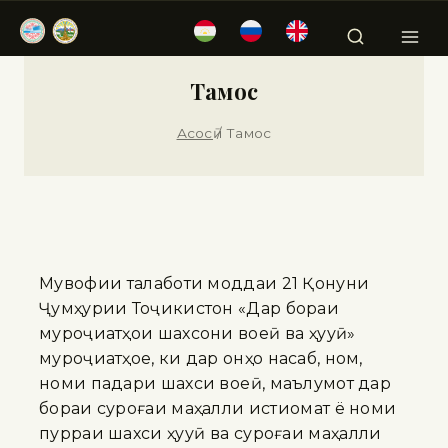
Тамос
Асосӣ
/
Тамос
Мувофиқи талаботи моддаи 21 Қонуни
Ҷумҳурии Тоҷикистон «Дар бораи
муроҷиатҳои шахсони воқеӣ ва ҳуқуқӣ»
муроҷиатҳое, ки дар онҳо насаб, ном,
номи падари шахси воқеӣ, маълумот дар
бораи суроғаи маҳалли истиқомат ё номи
пурраи шахси ҳуқуқӣ ва суроғаи маҳалли