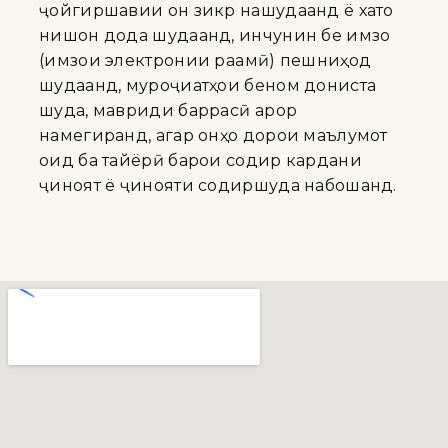
ҷойгиршавии он зикр нашудаанд ё хато
нишон дода шудаанд, инчунин бе имзо
(имзои электронии рақамӣ) пешниҳод
шудаанд, муроҷиатҳои беном дониста
шуда, мавриди баррасӣ қарор
намегиранд, агар онҳо дорои маълумот
оид ба тайёрӣ барои содир кардани
ҷиноят ё ҷинояти содиршуда набошанд.