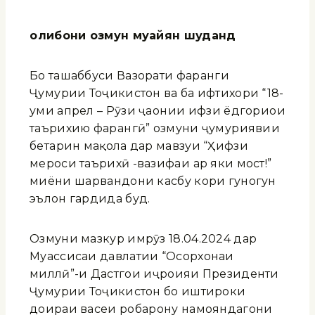
олибони
озмун муайян шуданд
Бо ташаббуси Вазорати фарҳанги
Ҷумҳурии Тоҷикистон ва ба ифтихори “18-
уми апрел – Рӯзи ҷаҳонии ҳифзи ёдгориҳои
таърихию фарҳангӣ” озмуни ҷумҳуриявии
беҳтарин мақола дар мавзуи “Ҳифзи
мероси таърихӣ -вазифаи ҳар яки мост!”
миёни шаҳрвандони касбу кори гуногун
эълон гардида буд.
Озмуни мазкур имрӯз 18.04.2024 дар
Муассисаи давлатии “Осорхонаи
миллӣ”-и Дастгоҳи иҷроияи Президенти
Ҷумҳурии Тоҷикистон бо иштироки
доираи васеи роҳбарону намояндагони