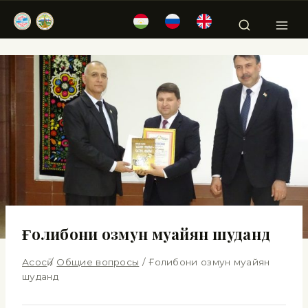
Ғолибони озмун муайян шуданд
Асосӣ
/
Общие вопросы
/
Ғолибони озмун муайян
шуданд