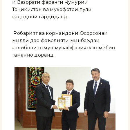
и Вазорати фарҳанги Ҷумҳурии
Тоҷикистон ва мукофотҳои пулӣ
қадрдонӣ гардиданд.
Роҳбарият ва кормандони Осорхонаи
миллӣ дар фаъолияти минбаъдаи
ғолибони озмун муваффақияту комёбиҳо
таманно доранд.