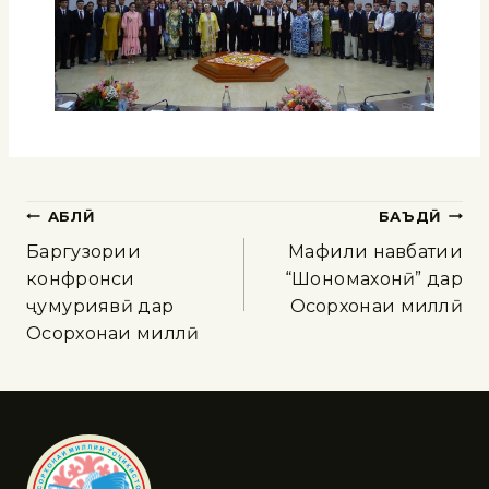
ҚАБЛӢ
БАЪДӢ
Баргузории
Маҳфили навбатии
конфронси
“Шоҳномахонӣ” дар
ҷумҳуриявӣ дар
Осорхонаи миллӣ
Осорхонаи миллӣ