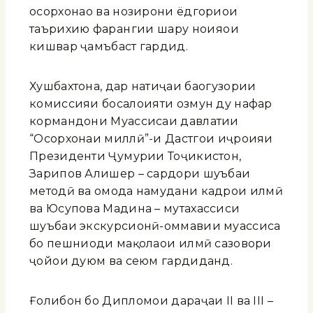
осорхонаҳо ва нозирони ёдгориҳои
таърихию фарҳангии шаҳру ноҳияҳои
кишвар ҷамъбаст гардид.
Хушбахтона, дар натиҷаи баҳогузории
комиссияи босалоҳияти озмун ду нафар
кормандони Муассисаи давлатии
“Осорхонаи миллӣ”-и Дастгоҳи иҷроияи
Президенти Ҷумҳурии Тоҷикистон,
Зарипов Алишер – сардори шуъбаи
методӣ ва омода намудани кадрҳои илмӣ
ва Юсупова Мадина – мутахассиси
шуъбаи экскурсионӣ-оммавии муассиса
бо пешниҳоди мақолаҳои илмӣ сазовори
ҷойҳои дуюм ва сеюм гардиданд.
Ғолибон бо Дипломҳои дараҷаи II ва III –