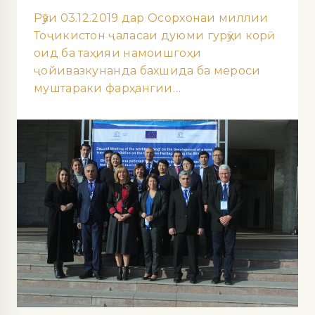
Рӯзи 03.12.2019 дар Осорхонаи миллии
Тоҷикистон ҷаласаи дуюми гурӯҳи корӣ
оид ба таҳияи намоишгоҳи
ҷойивазкунанда бахшида ба мероси
муштараки фарҳангии…