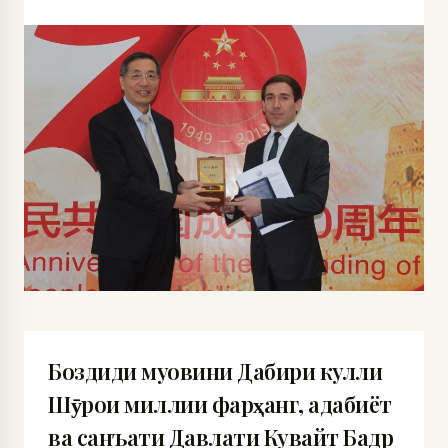
Боздиди муовини Дабири кулли
Шӯрои миллии фарҳанг, адабиёт
ва санъати Давлати Кувайт Бадр