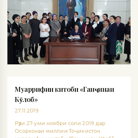
Муаррифии китоби «Ганҷинаи
Кӯлоб»
27.11.2019
Рӯзи 27-уми ноябри соли 2019 дар
Осорхонаи миллии Тоҷикистон