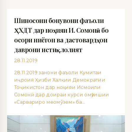
Шиносоии бонувони фаъоли
ҲХДТ дар ноҳияи И. Сомонӣ бо
осори ниёгон ва дастовардҳои
даврони истиқлолият
28.11.2019
28.11.2019 занони фаъоли Кумитаи
иҷроия Ҳизби Халқии Демократии
Тоҷикистон дар ноҳияи Исмоили
Сомонӣ дар доираи курси омӯзишии
«Сарвариро меомўзем» ба…