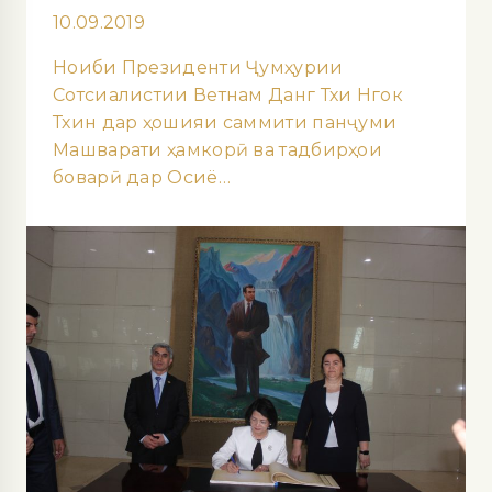
10.09.2019
Ноиби Президенти Ҷумҳурии
Сотсиалистии Ветнам Данг Тхи Нгок
Тхин дар ҳошияи саммити панҷуми
Машварати ҳамкорӣ ва тадбирҳои
боварӣ дар Осиё…