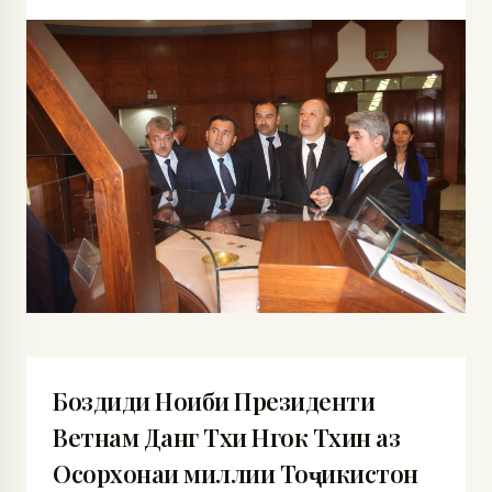
Боздиди Ноиби Президенти
Ветнам Данг Тхи Нгок Тхин аз
Осорхонаи миллии Тоҷикистон