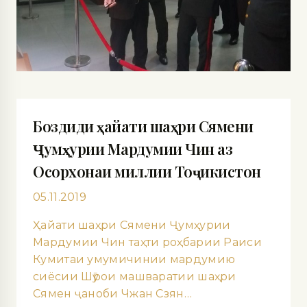
Боздиди ҳайати шаҳри Сямени
Ҷумҳурии Мардумии Чин аз
Осорхонаи миллии Тоҷикистон
05.11.2019
Ҳайати шаҳри Сямени Ҷумҳурии
Мардумии Чин таҳти роҳбарии Раиси
Кумитаи умумичинии мардумию
сиёсии Шӯрои машваратии шаҳри
Сямен ҷаноби Чжан Сзян…