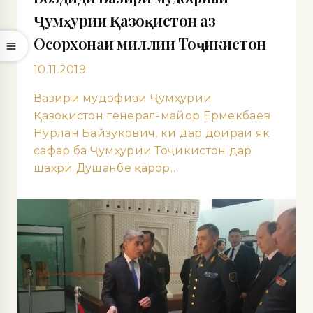
Ҷумҳурии Қазоқистон аз
Осорхонаи миллии Тоҷикистон
10.11.2019
Вазири мудофиаи Ҷумҳурии
Қазоқистон генерал-майор Ермекбаев
Нурлан Байзукович, ки дар доираи як
сафар ба Ҷумҳурии Тоҷикистон дар
шаҳри Душанбе қарор…