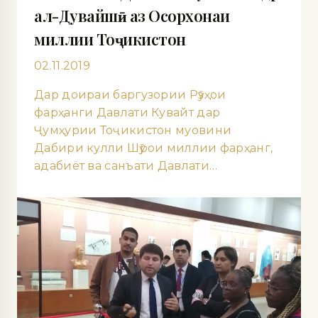
ал-Дувайшӣ аз Осорхонаи
миллии Тоҷикистон
02.11.2019
Дар доираи баргузории Рӯзҳои
фарҳанги Давлати Кувайт дар
Ҷумҳурии Тоҷикистон муовини
Дабири кулли Шӯрои миллии фарҳанг,
адабиёт ва санъати Давлати…