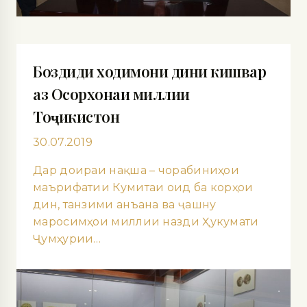
Боздиди ходимони дини кишвар
аз Осорхонаи миллии
Тоҷикистон
30.07.2019
Дар доираи нақша – чорабиниҳои
маърифатии Кумитаи оид ба корҳои
дин, танзими анъана ва ҷашну
маросимҳои миллии назди Ҳукумати
Ҷумҳурии…