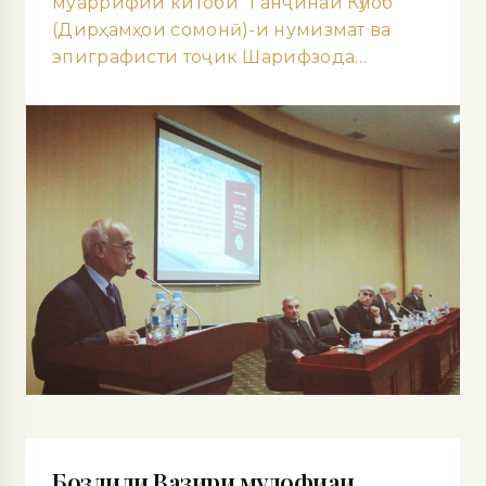
муаррифии китоби “Ганҷинаи Кӯлоб”
(Дирҳамҳои сомонӣ)-и нумизмат ва
эпиграфисти тоҷик Шарифзода…
Боздиди Вазири мудофиаи