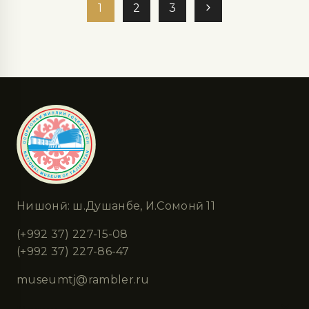
1
2
3
Нишонӣ: ш.Душанбе, И.Сомонӣ 11
(+992 37) 227-15-08
(+992 37) 227-86-47
museumtj@rambler.ru