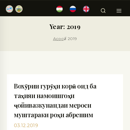
Year: 2019
Асосӣ
/
2019
Вохӯрии гурӯҳи корӣ оид ба
таҳияи намоишгоҳи
ҷойивазкунандаи мероси
муштараки роҳи абрешим
03.12.2019