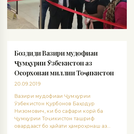
Боздиди Вазири мудофиаи
Ҷумҳурии Ӯзбекистон аз
Осорхонаи миллии Тоҷикистон
20.09.2019
Вазири мудофиаи Ҷумҳурии
Ӯзбекистон Қурбонов Баҳодур
Низомович, ки бо сафари корӣ ба
Ҷумҳурии Тоҷикистон ташриф
овардааст бо ҳайати ҳамроҳонаш аз…