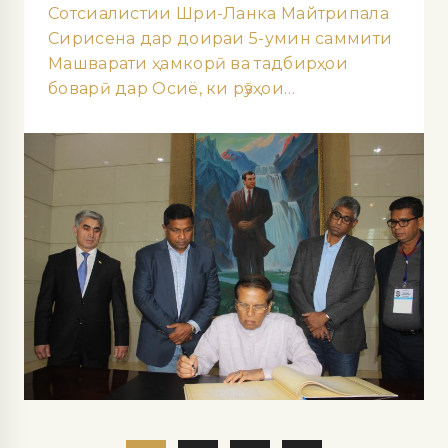
Сотсиалистии Шри-Ланка Майтрипала
Сирисена дар доираи 5-умин саммити
Машварати ҳамкорӣ ва тадбирҳои
боварӣ дар Осиё, ки рӯзҳои…