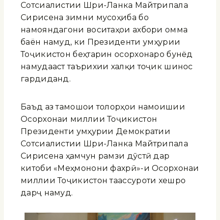
Сотсиалистии Шри-Ланка Майтрипала
Сирисена зимни мусоҳиба бо
намояндагони воситаҳои ахбори омма
баён намуд, ки Президенти Ҷумҳурии
Тоҷикистон беҳтарин осорхонаро бунёд
намудааст таърихии халқи тоҷик шинос
гардиданд.
Баъд аз тамошои толорҳои намоишии
Осорхонаи миллии Тоҷикистон
Президенти Ҷумҳурии Демократии
Сотсиалистии Шри-Ланка Майтрипала
Сирисена ҳамчун рамзи дӯстӣ дар
китоби «Меҳмонони фахрӣ»-и Осорхонаи
миллии Тоҷикистон таассуроти хешро
дарҷ намуд.