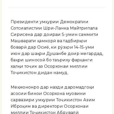
Президенти Ҷумҳурии Демократии
Сотсиалистии Шри-Ланка Майтрипала
Сирисена дар доираи 5-умин саммити
Машварати ҳамкорӣ ва тадбирҳои
боварӣ дар Осиё, ки рӯзҳои 14-15-уми
июн дар шаҳри Душанбе доир мегардад,
баҳри шиносоӣ бо таъриху фарҳанги
халқи тоҷик аз Осорхонаи миллии
Тоҷикистон дидан намуд.
Меҳмононро дар назди даромадгоҳи
асосии бинои Осорхона муовини
сарвазири Ҷумҳурии Тоҷикистон Азим
Иброҳим ва директори Осорхонаи
миллии Тоҷикистон Абдувалӣ