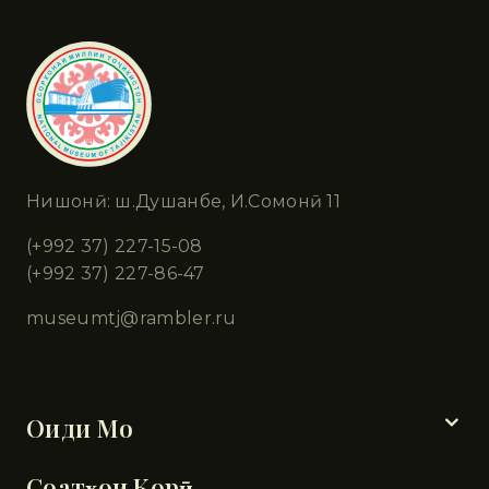
Нишонӣ: ш.Душанбе, И.Сомонӣ 11
(+992 37) 227-15-08
(+992 37) 227-86-47
museumtj@rambler.ru
Бахшҳо
Оиди Мо
Соатҳои Корӣ