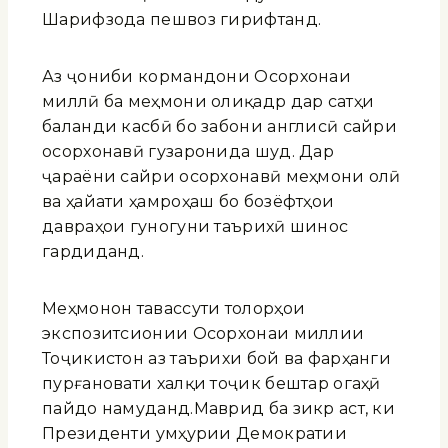
Шарифзода пешвоз гирифтанд.
Аз ҷониби кормандони Осорхонаи
миллӣ ба меҳмони олиқадр дар сатҳи
баланди касбӣ бо забони англисӣ сайри
осорхонавӣ гузаронида шуд. Дар
ҷараёни сайри осорхонавӣ меҳмони олӣ
ва ҳайати ҳамроҳаш бо бозёфтҳои
давраҳои гуногуни таърихӣ шинос
гардиданд.
Меҳмонон тавассути толорҳои
экспозитсионии Осорхонаи миллии
Тоҷикистон аз таърихи бой ва фарҳанги
пурғановати халқи тоҷик бештар огаҳӣ
пайдо намуданд.Маврид ба зикр аст, ки
Президенти Ҷумҳурии Демократии