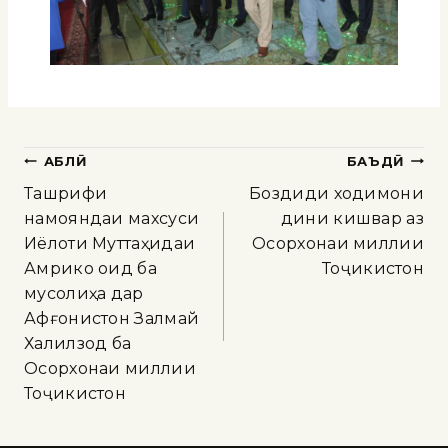
ҚАБЛӢ
БАЪДӢ
Ташрифи
Боздиди ходимони
намояндаи махсуси
дини кишвар аз
Иёлоти Муттаҳидаи
Осорхонаи миллии
Амрико оид ба
Тоҷикистон
мусолиҳа дар
Афғонистон Залмай
Халилзод ба
Осорхонаи миллии
Тоҷикистон