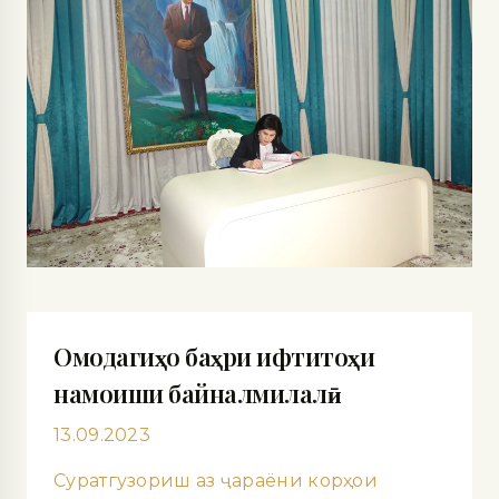
Омодагиҳо баҳри ифтитоҳи
намоиши байналмилалӣ
13.09.2023
Суратгузориш аз ҷараёни корҳои