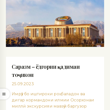
Саразм – ёдгории қадимаи
тоҷикон
25.09.2023
Имрӯз бо иштироки роҳбаладон ва
дигар кормандони илмии Осорхонаи
миллӣ экскурсияи мавзӯӣ баргузор