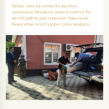
Хайру сахо ва кумак ба ашхоси
ниёзманд беҳтарин амали ниёгон ба
ҳисоб рафта, дар маркази таваҷҷуҳи
бевоситаи Асосгузори сулҳу ваҳдати…