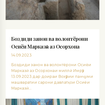
Боздиди занон ва волонтёрони
Осиёи Марказӣ аз Осорхона
14.09.2023
Боздиди занон ва волонтёрони Осиёи
Марказӣ аз Осорхонаи миллӣ Имрӯз
13.09.2023 дар доираи Вохӯрии панҷуми
машваратии сарони давлатҳои Осиёи
Марказӣ…