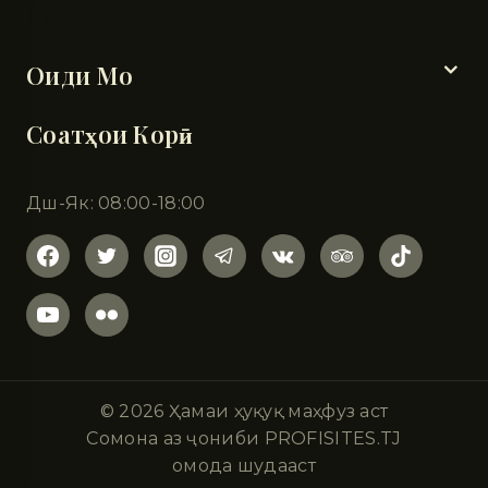
Бахшҳо
Оиди Мо
Соатҳои Корӣ
Дш-Як: 08:00-18:00
© 2026 Ҳамаи ҳуқуқ маҳфуз аст
Сомона аз ҷониби PROFISITES.TJ
омода шудааст