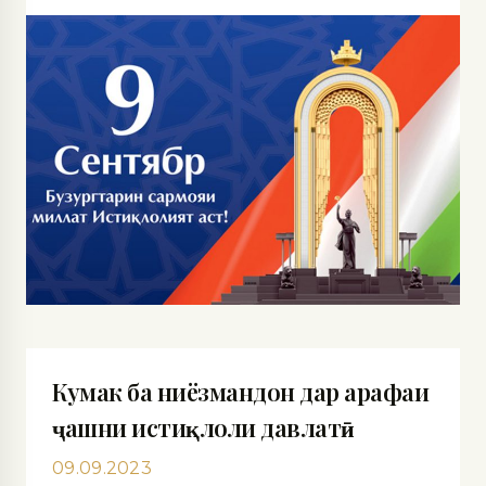
Кумак ба ниёзмандон дар арафаи
ҷашни истиқлоли давлатӣ
09.09.2023