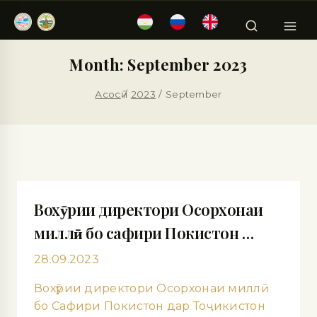
Month: September 2023
Асосӣ
/
2023
/
September
Вохӯрии директори Осорхонаи
миллӣ бо сафири Покистон …
28.09.2023
Вохӯрии директори Осорхонаи миллӣ
бо Сафири Покистон дар Тоҷикистон