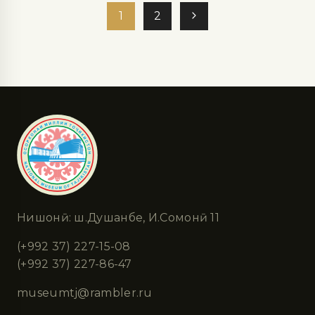
1
2
Нишонӣ: ш.Душанбе, И.Сомонӣ 11
(+992 37) 227-15-08
(+992 37) 227-86-47
museumtj@rambler.ru