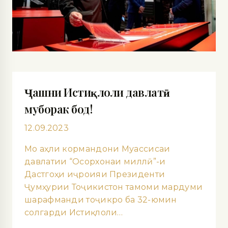
Ҷашни Истиқлоли давлатӣ
муборак бод!
12.09.2023
Мо аҳли кормандони Муассисаи
давлатии “Осорхонаи миллӣ”-и
Дастгоҳи иҷроияи Президенти
Ҷумҳурии Тоҷикистон тамоми мардуми
шарафманди тоҷикро ба 32-юмин
солгарди Истиқлоли…