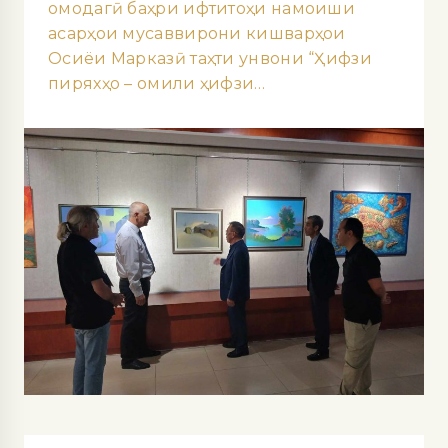
омодагӣ баҳри ифтитоҳи намоиши
асарҳои мусаввирони кишварҳои
Осиёи Марказӣ таҳти унвони “Ҳифзи
пиряхҳо – омили ҳифзи…