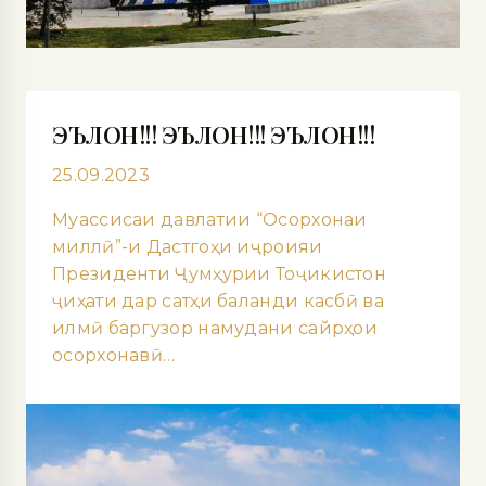
ЭЪЛОН!!! ЭЪЛОН!!! ЭЪЛОН!!!
25.09.2023
Муассисаи давлатии “Осорхонаи
миллӣ”-и Дастгоҳи иҷроияи
Президенти Ҷумҳурии Тоҷикистон
ҷиҳати дар сатҳи баланди касбӣ ва
илмӣ баргузор намудани сайрҳои
осорхонавӣ…