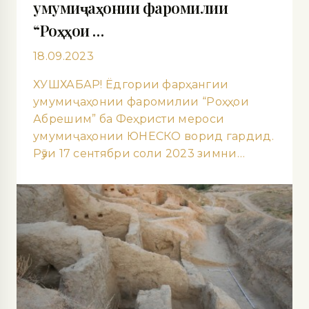
умумиҷаҳонии фаромилии
“Роҳҳои …
18.09.2023
ХУШХАБАР! Ёдгории фарҳангии
умумиҷаҳонии фаромилии “Роҳҳои
Абрешим” ба Феҳристи мероси
умумиҷаҳонии ЮНЕСКО ворид гардид.
Рӯзи 17 сентябри соли 2023 зимни…