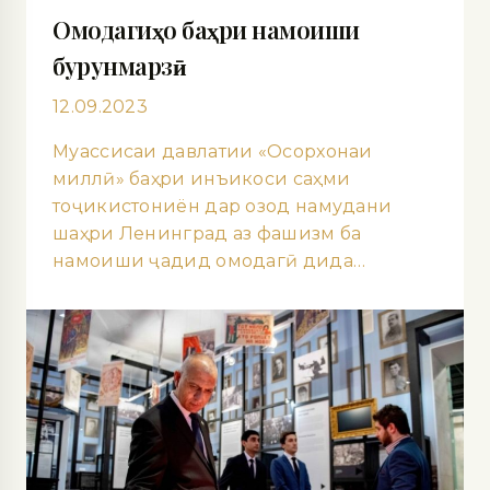
Омодагиҳо баҳри намоиши
бурунмарзӣ
12.09.2023
Муассисаи давлатии «Осорхонаи
миллӣ» баҳри инъикоси саҳми
тоҷикистониён дар озод намудани
шаҳри Ленинград аз фашизм ба
намоиши ҷадид омодагӣ дида…