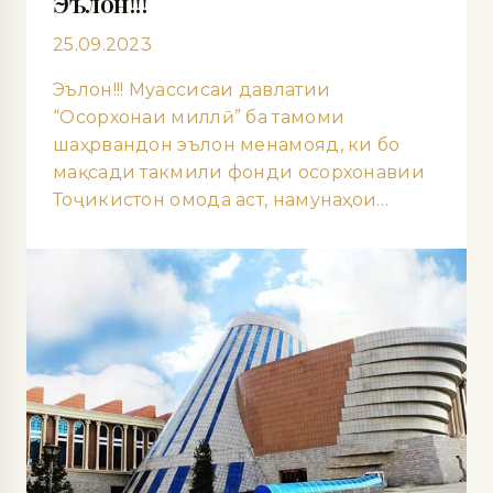
Эълон!!!
25.09.2023
Эълон!!! Муассисаи давлатии
“Осорхонаи миллӣ” ба тамоми
шаҳрвандон эълон менамояд, ки бо
мақсади такмили фонди осорхонавии
Тоҷикистон омода аст, намунаҳои…