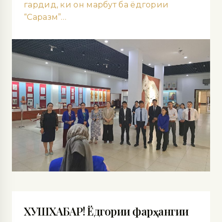
гардид, ки он марбут ба ёдгории
“Саразм”…
ХУШХАБАР! Ёдгории фарҳангии