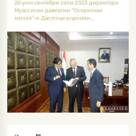
26-уми сентябри соли 2023 директори
Муассисаи давлатии “Осорхонаи
миллӣ”-и Дастгоҳи иҷроияи…