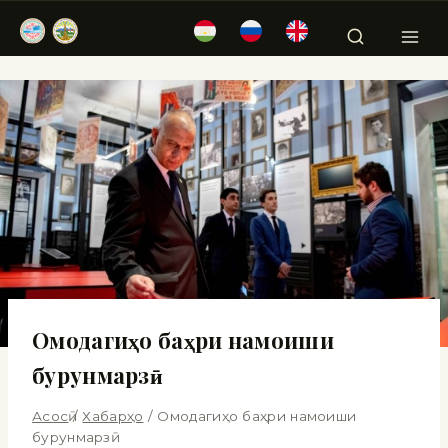
Омодагиҳо баҳри намоиши
бурунмарзӣ
Асосӣ
/
Хабарҳо
/
Омодагиҳо баҳри намоиши
бурунмарзӣ