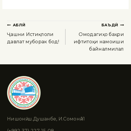
ҚАБЛӢ
БАЪДӢ
Ҷашни Истиқлоли
Омодагиҳо баҳри
давлатӣ муборак бод!
ифтитоҳи намоиши
байналмилалӣ
Нишонӣ: ш.Душанбе, И.Сомонӣ 11
(+992 37) 227-15-08