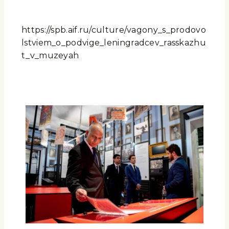
https://spb.aif.ru/culture/vagony_s_prodovo
lstviem_o_podvige_leningradcev_rasskazhu
t_v_muzeyah