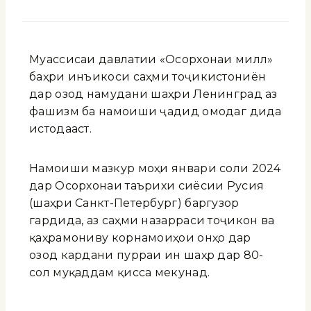
Муассисаи давлатии «Осорхонаи миллӣ»
баҳри инъикоси саҳми тоҷикистониён
дар озод намудани шаҳри Ленинград аз
фашизм ба намоиши ҷадид омодагӣ дида
истодааст.
Намоиши мазкур моҳи январи соли 2024
дар Осорхонаи таърихи сиёсии Русия
(шаҳри Санкт-Петербург) баргузор
гардида, аз саҳми назарраси тоҷикон ва
қаҳрамониву корнамоиҳои онҳо дар
озод кардани пурраи ин шаҳр дар 80-
сол муқаддам қисса мекунад.