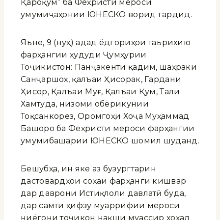
Қароқум” ба Феҳристи мероси
умумиҷаҳонии ЮНЕСКО ворид гардид.
Яъне, 9 (нуҳ) адад ёдгориҳои таърихию
фарҳангии ҳудуди Ҷумҳурии
Тоҷикистон: Панҷакенти қадим, шаҳраки
Санҷаршоҳ, қалъаи Ҳисорак, Гардани
Ҳисор, Қалъаи Муғ, Қалъаи Қум, Тали
Хамтуда, низоми обёрикунии
Тоқсанкорез, Оромгоҳи Хоҷа Муҳаммад
Башоро ба Феҳристи мероси фарҳангии
умумибашарии ЮНЕСКО шомил шуданд.
Бешубҳа, ин яке аз бузургтарин
дастовардҳои соҳаи фарҳанги кишвар
дар даврони Истиқлоли давлатӣ буда,
дар самти ҳифзу муаррифии мероси
ниёгони тоҷикон нақши муассир хоҳад