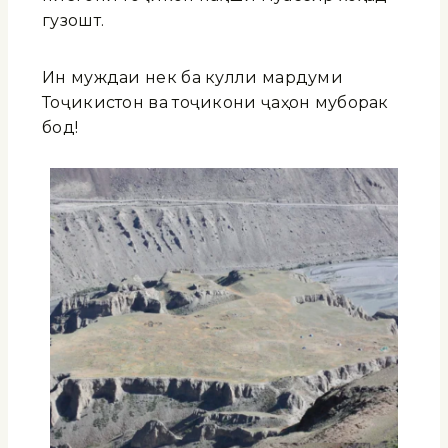
гузошт.
Ин муждаи нек ба кулли мардуми
Тоҷикистон ва тоҷикони ҷаҳон муборак
бод!