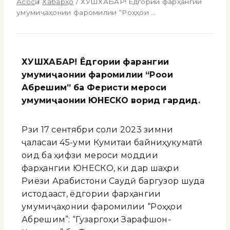
Асосӣ
/
Хабарҳо
/
ХУШХАБАР! Ёдгории фарҳангии
умумиҷаҳонии фаромилии “Роҳҳои …
ХУШХАБАР! Ёдгории фар
ангии
умуми
ҷ
а
онии
фаромилии
“Ро
ои
Абрешим”
ба
Фе
ристи
мероси
умуми
ҷ
а
онии
ЮНЕСКО
ворид
гардид
.
Рӯзи 17 сентябри соли 2023 зимни
ҷаласаи 45-уми Кумитаи байниҳукуматӣ
оид ба ҳифзи мероси моддии
фарҳангии ЮНЕСКО, ки дар шаҳри
Риёзи Арабистони Саудӣ баргузор шуда
истодааст, ёдгории фарҳангии
умумиҷаҳонии фаромилии “Роҳҳои
Абрешим”: “Гузаргоҳи Зарафшон-