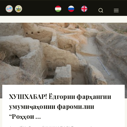
ХУШХАБАР! Ёдгории фарҳангии
умумиҷаҳонии фаромилии
“Роҳҳои …