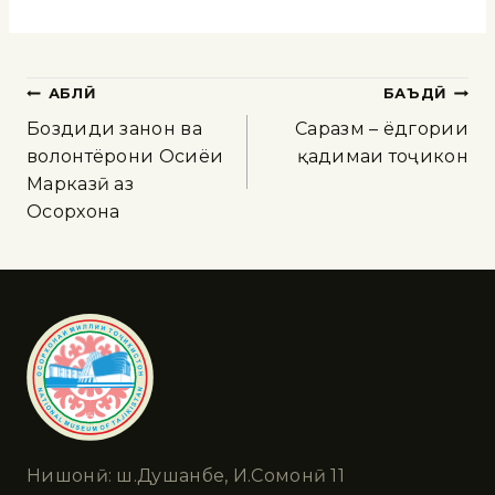
ҚАБЛӢ
БАЪДӢ
Боздиди занон ва
Саразм – ёдгории
волонтёрони Осиёи
қадимаи тоҷикон
Марказӣ аз
Осорхона
Нишонӣ: ш.Душанбе, И.Сомонӣ 11