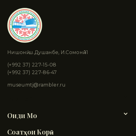
Нишонӣ: ш.Душанбе, И.Сомонӣ 11
(+992 37) 227-15-08
(+992 37) 227-86-47
museumtj@rambler.ru
Бахшҳо
Оиди Мо
Соатҳои Корӣ