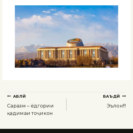
ҚАБЛӢ
БАЪДӢ
Саразм – ёдгории
Эълон!!!
қадимаи тоҷикон