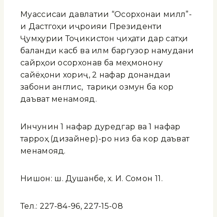
Муассисаи давлатии “Осорхонаи миллӣ”-
и Дастгоҳи иҷроияи Президенти
Ҷумҳурии Тоҷикистон ҷиҳати дар сатҳи
баланди касбӣ ва илмӣ баргузор намудани
сайрҳои осорхонавӣ ба меҳмонону
сайёҳони хориҷӣ, 2 нафар донандаи
забони англисӣ, тариқи озмун ба кор
даъват менамояд.
Инчунин 1 нафар дуредгар ва 1 нафар
тарроҳ (дизайнер)-ро низ ба кор даъват
менамояд.
Нишонӣ: ш. Душанбе, х. И. Сомонӣ 11.
Тел.: 227-84-96, 227-15-08