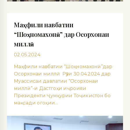
Маҳфили навбатии
“Шоҳномахонӣ” дар Осорхонаи
миллӣ
02.05.2024
Маҳфили навбатии “Шоҳномахонӣ”дар
Осорхонаи миллӣ Рӯзи 30.04.2024 дар
Муассисаи давлатии “Осорхонаи
миллӣ”-и Дастгоҳи иҷроияи
Президенти Ҷумҳурии Тоҷикистон бо
мақсади огоҳии…