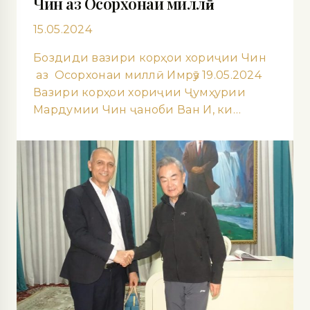
Чин аз Осорхонаи миллӣ
15.05.2024
Боздиди вазири корҳои хориҷии Чин
аз Осорхонаи миллӣ Имрӯз 19.05.2024
Вазири корҳои хориҷии Ҷумҳурии
Мардумии Чин ҷаноби Ван И, ки…