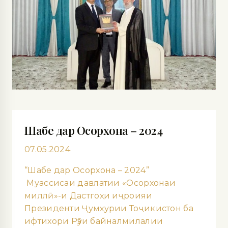
Шабе дар Осорхона – 2024
07.05.2024
“Шабе дар Осорхона – 2024”
Муассисаи давлатии «Осорхонаи
миллӣ»-и Дастгоҳи иҷроияи
Президенти Ҷумҳурии Тоҷикистон ба
ифтихори Рӯзи байналмилалии