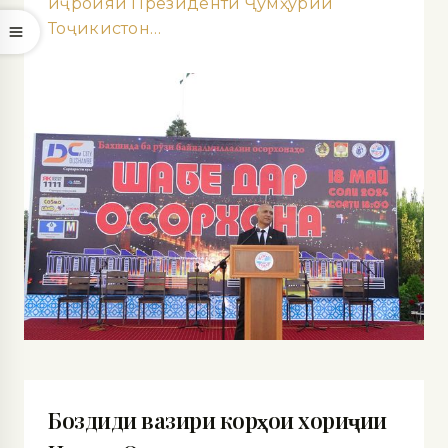
иҷроияи Президенти Ҷумҳурии
Тоҷикистон…
Боздиди вазири корҳои хориҷии