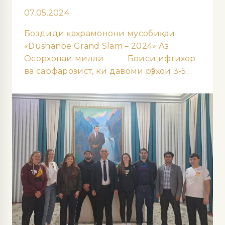
07.05.2024
Боздиди қаҳрамонони мусобиқаи
«Dushanbe Grand Slam – 2024» Аз
Осорхонаи миллӣ Боиси ифтихор
ва сарфарозист, ки давоми рӯзҳои 3-5…