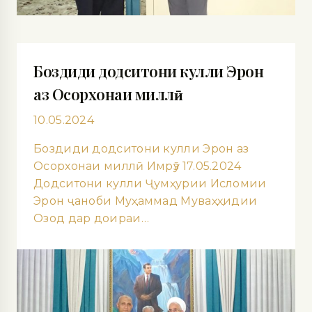
Боздиди додситони кулли Эрон
аз Осорхонаи миллӣ
10.05.2024
Боздиди додситони кулли Эрон аз
Осорхонаи миллӣ Имрӯз 17.05.2024
Додситони кулли Ҷумҳурии Исломии
Эрон ҷаноби Муҳаммад Муваҳҳидии
Озод дар доираи…