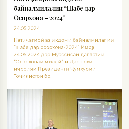
байналмилалии “Шабе дар
Осорхона – 2024”
24.05.2024
Натиҷагирӣ аз иқдоми байналмилалии
“шабе дар осорхона-2024” Имрӯз
24.05.2024 дар Муассисаи давлатии
“Осорхонаи миллӣ”-и Дастгоҳи
иҷроияи Президенти Ҷумҳурии
Тоҷикистон бо…