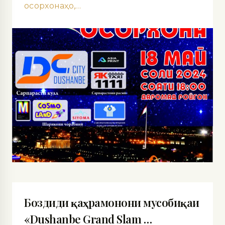
осорхонаҳо,…
Боздиди қаҳрамонони мусобиқаи
«Dushanbe Grand Slam …