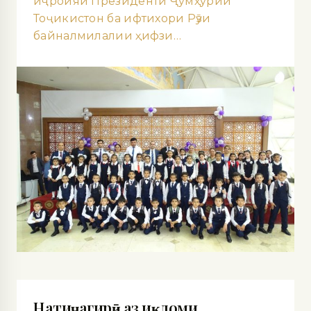
иҷроияи Президенти Ҷумҳурии
Тоҷикистон ба ифтихори Рӯзи
байналмилалии ҳифзи…
Натиҷагирӣ аз иқдоми