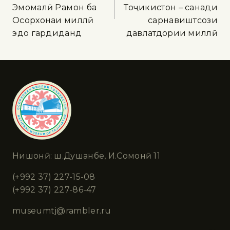
Эмомалӣ Раҳмон ба
Тоҷикистон – санади
Осорхонаи миллӣ
сарнавиштсози
эҳдо гардиданд
давлатдории миллӣ
Нишонӣ: ш.Душанбе, И.Сомонӣ 11
(+992 37) 227-15-08
(+992 37) 227-86-47
museumtj@rambler.ru