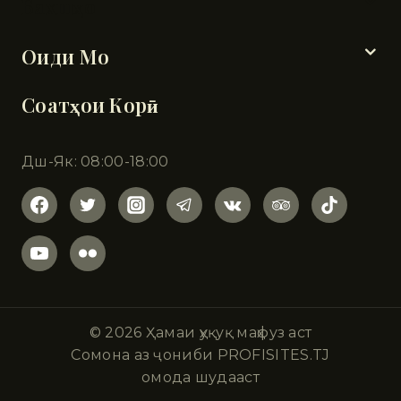
Бахшҳо
Оиди Мо
Соатҳои Корӣ
Дш-Як: 08:00-18:00
© 2026 Ҳамаи ҳуқуқ маҳфуз аст
Сомона аз ҷониби PROFISITES.TJ
омода шудааст