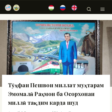
Тӯҳфаи Пешвои миллат муҳтарам
Эмомалӣ Раҳмон ба Осорхонаи
миллӣ тақдим карда шуд