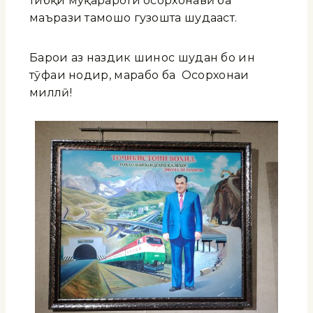
тибқи муқарароти осорхонавӣ ба
маърази тамошо гузошта шудааст.
Барои аз наздик шинос шудан бо ин
тӯҳфаи нодир, марҳабо ба Осорхонаи
миллӣ!