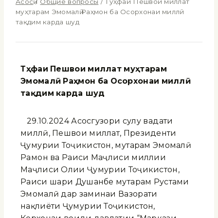
Асосӣ
/
Общие вопросы
/
Тӯҳфаи Пешвои миллат
муҳтарам Эмомалӣ Раҳмон ба Осорхонаи миллӣ
тақдим карда шуд
Т
ҳ
фаи
Пешвои
миллат
му
ҳ
тарам
Эмомал
ӣ
Ра
ҳ
мон
ба
Осорхонаи
милл
ӣ
та
қдим
карда шуд
29.10.2024 Асосгузори сулҳу ваҳдати
миллӣ, Пешвои миллат, Президенти
Ҷумҳурии Тоҷикистон, муҳтарам Эмомалӣ
Раҳмон ва Раиси Маҷлиси миллии
Маҷлиси Олии Ҷумҳурии Тоҷикистон,
Раиси шаҳри Душанбе муҳтарам Рустами
Эмомалӣ дар заминаи Вазорати
нақлиёти Ҷумҳурии Тоҷикистон,