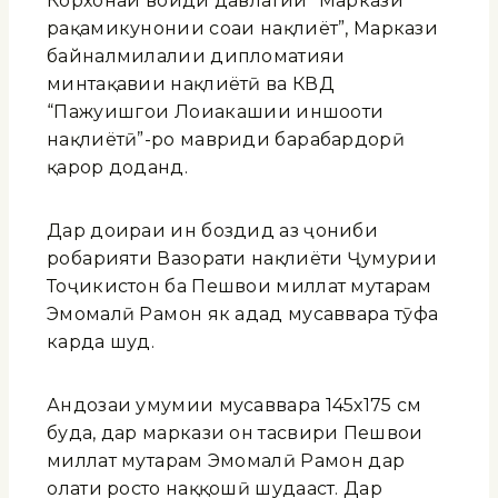
Корхонаи воҳиди давлатии “Маркази
рақамикунонии соҳаи нақлиёт”, Маркази
байналмилалии дипломатияи
минтақавии нақлиётӣ ва КВД
“Пажуҳишгоҳи Лоиҳакашии иншооти
нақлиётӣ”-ро мавриди баҳрабардорӣ
қарор доданд.
Дар доираи ин боздид аз ҷониби
роҳбарияти Вазорати нақлиёти Ҷумҳурии
Тоҷикистон ба Пешвои миллат муҳтарам
Эмомалӣ Раҳмон як адад мусаввара тӯҳфа
карда шуд.
Андозаи умумии мусаввара 145х175 см
буда, дар маркази он тасвири Пешвои
миллат муҳтарам Эмомалӣ Раҳмон дар
ҳолати росто наққошӣ шудааст. Дар