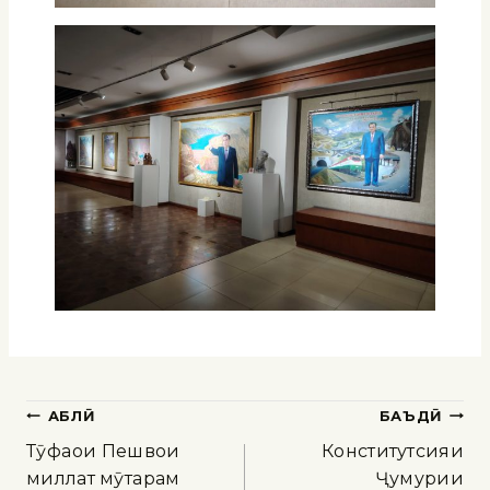
ҚАБЛӢ
БАЪДӢ
Тӯҳфаҳои Пешвои
Конститутсияи
миллат мӯҳтарам
Ҷумҳурии