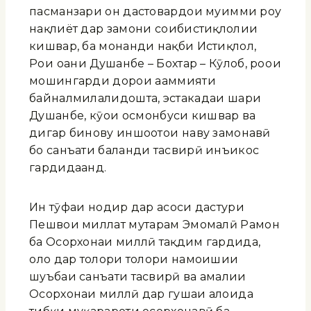
пасманзари он дастовардҳои муҳимми роҳу
нақлиёт дар замони соҳибистиқлолии
кишвар, ба монанди нақби Истиқлол,
Роҳи оҳани Душанбе – Бохтар – Кӯлоб, роҳҳои
мошингарди дорои аҳаммияти
байналмилалидошта, эстакадаи шаҳри
Душанбе, кӯҳҳои осмонбуси кишвар ва
дигар бинову иншоотҳои наву замонавӣ
бо санъати баланди тасвирӣ инъикос
гардидаанд.
Ин тӯҳфаи нодир дар асоси дастури
Пешвои миллат муҳтарам Эмомалӣ Раҳмон
ба Осорхонаи миллӣ тақдим гардида,
ҳоло дар толори толори намоишии
шуъбаи санъати тасвирӣ ва амалии
Осорхонаи миллӣ дар гушаи алоҳида