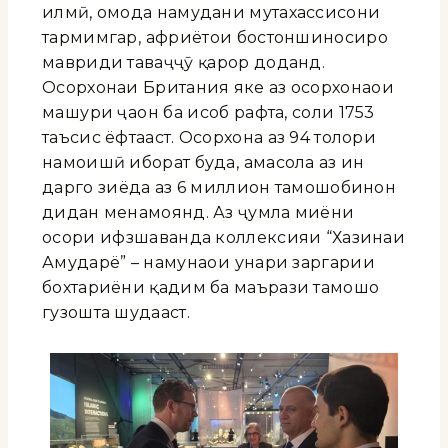
илмӣ, омода намудани мутахассисони
тармимгар, ҳафриётҳои бостоншиносиро
мавриди таваҷҷӯҳ қарор доданд.
Осорхонаи Британия яке аз осорхонаҳои
машҳури ҷаҳон ба ҳисоб рафта, соли 1753
таъсис ёфтааст. Осорхона аз 94 толори
намоишӣ иборат буда, ҳамасола аз ин
даргоҳ зиёда аз 6 миллион тамошобинон
дидан менамоянд. Аз ҷумла миёни
осори ҳифзшаванда коллексияи “Хазинаи
Амударё” – намунаҳои ҳунари заргарии
бохтариёни қадим ба маърази тамошо
гузошта шудааст.