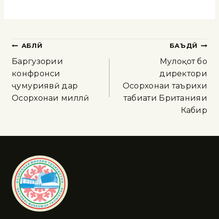
ҚАБЛӢ
БАЪДӢ
Баргузории
Мулоқот бо
конфронси
директори
ҷумҳуриявӣ дар
Осорхонаи таърихи
Осорхонаи миллӣ
табиати Британияи
Кабир