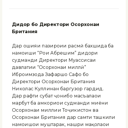
Дидор бо Директори Осорхонаи
Британия
Дар ҳошияи пазироии расмӣ бахшида ба
намоиши “Роҳи Абрешим” дидори
судманди Директори Муассисаи
давлатии “Осорхонаи миллӣ”
Иброҳимзода Зафаршо Сафо бо
Директори Осорхонаи Британия
Николас Куллинан баргузор гардид.
Дар рафти суҳбат ҷонибҳо масъалаҳои
марбут ба ҳамкориҳои судманди миёни
Осорхонаи миллии Тоҷикистон ва
Осорхонаи Британия дар самти ташкили
намоишҳои муштарак, нашри мақолаҳои