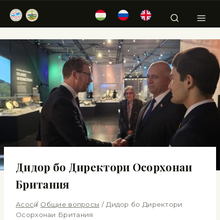
Дидор бо Директори Осорхонаи
Британия
Асосӣ
/
Общие вопросы
/
Дидор бо Директори
Осорхонаи Британия