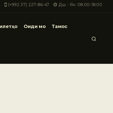
(+992 37) 227-86-47
Дш - Як: 08:00-18:00
илетҳо
Оиди мо
Тамос