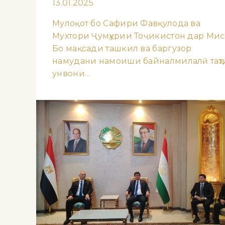
13.01.2025
Мулоқот бо Сафири Фавқулода ва
Мухтори Ҷумҳурии Тоҷикистон дар Ми
Бо мақсади ташкил ва баргузор
намудани намоиши байналмилалӣ таҳт
унвони…