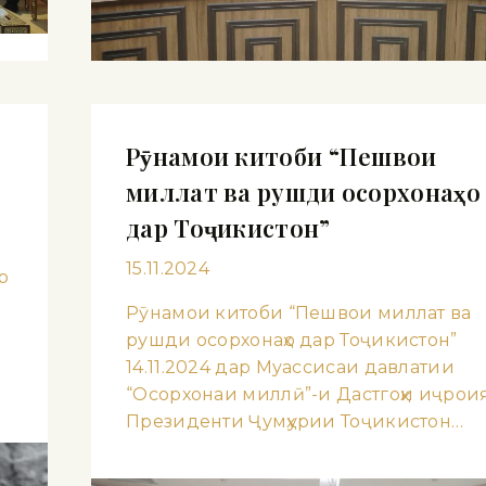
Рӯнамои китоби “Пешвои
миллат ва рушди осорхонаҳо
дар Тоҷикистон”
15.11.2024
р
Рӯнамои китоби “Пешвои миллат ва
рушди осорхонаҳо дар Тоҷикистон”
14.11.2024 дар Муассисаи давлатии
“Осорхонаи миллӣ”-и Дастгоҳи иҷрои
Президенти Ҷумҳурии Тоҷикистон…