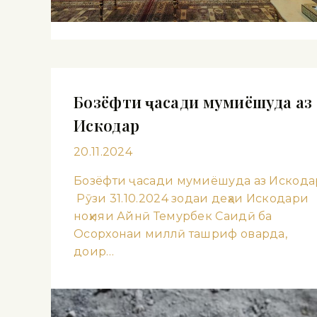
Бозёфти ҷасади мумиёшуда аз
Искодар
20.11.2024
Бозёфти ҷасади мумиёшуда аз Искода
Рӯзи 31.10.2024 зодаи деҳаи Искодари
ноҳияи Айнӣ Темурбек Саидӣ ба
Осорхонаи миллӣ ташриф оварда,
доир…