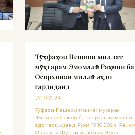
Тӯҳфаҳои Пешвои миллат
мӯҳтарам Эмомалӣ Раҳмон ба
Осорхонаи миллӣ эҳдо
гардиданд
27.10.2024
Тӯҳфаҳои Пешвои миллат муҳтарам
Эмомалӣ Раҳмон ба осорхонаи миллӣ
эҳдо гардиданд Рӯзи 10.10.2024 Раис
и
Маҷлиси Шурои исломии Эрон