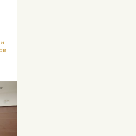
–
аи
оҳи