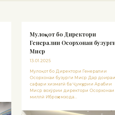
Мулоқот бо Директори
Генералии Осорхонаи бузург
Миср
13.01.2025
Мулоқот бо Директори Генералии
Осорхонаи бузурги Миср Дар доира
сафари хизматӣ ба Ҷумҳурии Арабии
Миср вохӯрии директори Осорхонаи
миллӣ Иброҳимзода…