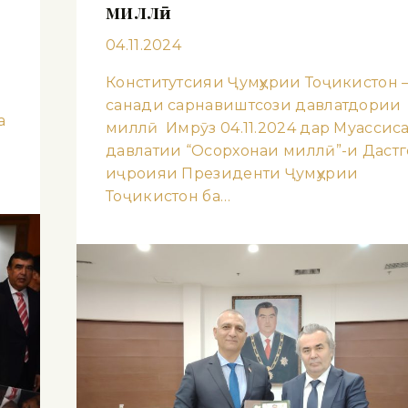
миллӣ
04.11.2024
Конститутсияи Ҷумҳурии Тоҷикистон 
санади сарнавиштсози давлатдории
а
миллӣ Имрӯз 04.11.2024 дар Муассис
давлатии “Осорхонаи миллӣ”-и Дастг
иҷроияи Президенти Ҷумҳурии
Тоҷикистон ба…