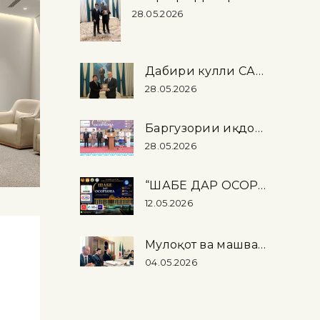
28.05.2026
Дабири кулли САҲА аз Осорхонаи миллӣ дидан намуд
28.05.2026
Баргузории иқдомоти байналмилалии “Шабе дар осорхона – 2026” дар Осорхонаи миллӣ
28.05.2026
“ШАБЕ ДАР ОСОРХОНА – 2026”
12.05.2026
Мулоқот ва машварати корӣ оид ба баргузории намоиши “Тоҷикистон …
04.05.2026