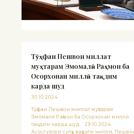
Тӯҳфаи Пешвои миллат
муҳтарам Эмомалӣ Раҳмон ба
Осорхонаи миллӣ тақдим
карда шуд
30.10.2024
Тӯҳфаи Пешвои миллат муҳтарам
Эмомалӣ Раҳмон ба Осорхонаи миллӣ
тақдим карда шуд 29.10.2024
Асосгузори сулҳу ваҳдати миллӣ, Пешво