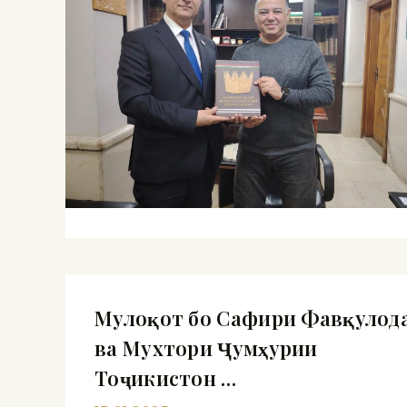
Мулоқот бо Сафири Фавқулод
ва Мухтори Ҷумҳурии
Тоҷикистон …