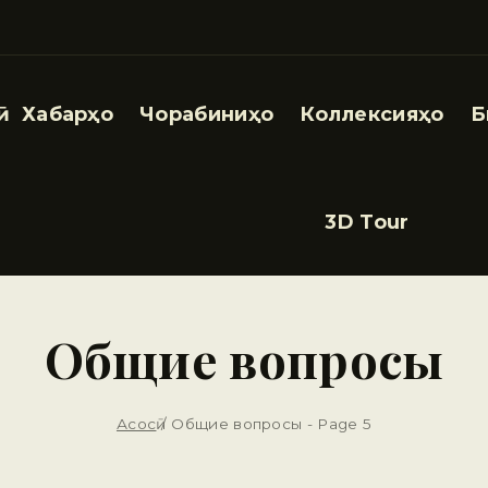
Хабарҳо
Чорабиниҳо
Коллексияҳо
Б
3D Tour
Общие вопросы
Асосӣ
/
Общие вопросы
- Page 5