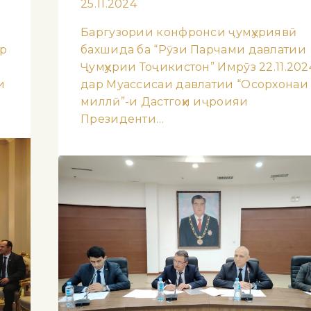
25.11.2024
Баргузории конфронси ҷумҳуриявӣ
ср
бахшида ба “Рӯзи Парчами давлатии
Ҷумҳурии Тоҷикистон” Имрӯз 22.11.202
и
дар Муассисаи давлатии “Осорхонаи
миллӣ”-и Дастгоҳи иҷроияи
Президенти…