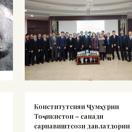
Конститутсияи Ҷумҳурии
Тоҷикистон – санади
сарнавиштсози давлатдории