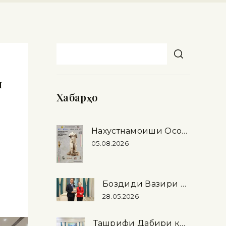
и
Хабарҳо
Нахустнамоиши Осорхонаи миллӣ дар шаҳри Рими Ҷумҳурии Италия
05.08.2026
и
Боздиди Вазири фарҳанги Федератсияи Россия аз Осорхонаи миллӣ
28.05.2026
Ташрифи Дабири кулли Иттиҳоди байнипарлумонӣ (IPU) Мартин Чунгонг …