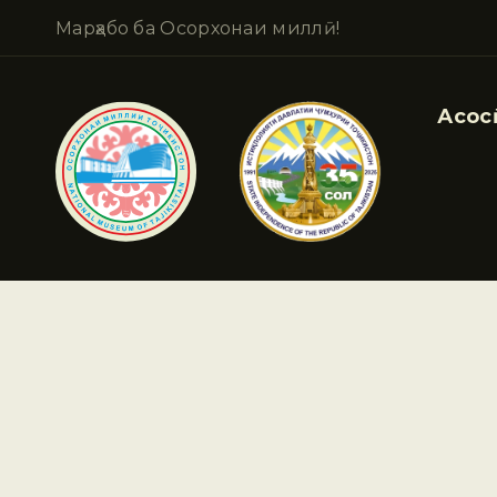
Марҳабо ба Осорхонаи миллӣ!
Асосӣ