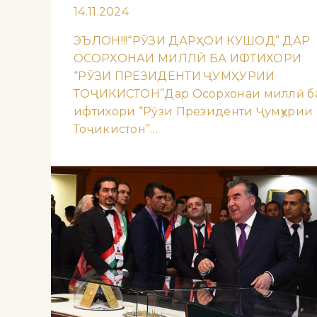
14.11.2024
ЭЪЛОН!!!“РӮЗИ ДАРҲОИ КУШОД” ДАР
ОСОРХОНАИ МИЛЛӢ БА ИФТИХОРИ
“РӮЗИ ПРЕЗИДЕНТИ ҶУМҲУРИИ
ТОҶИКИСТОН”Дар Осорхонаи миллӣ б
ифтихори “Рӯзи Президенти Ҷумҳурии
Тоҷикистон”…