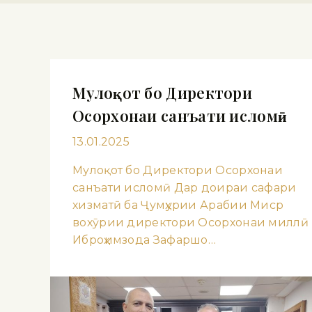
Мулоқот бо Директори
Осорхонаи санъати исломӣ
13.01.2025
Мулоқот бо Директори Осорхонаи
санъати исломӣ Дар доираи сафари
хизматӣ ба Ҷумҳурии Арабии Миср
вохӯрии директори Осорхонаи миллӣ
Иброҳимзода Зафаршо…