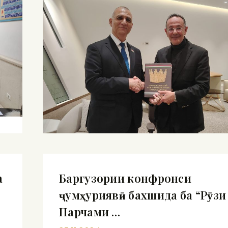
а
Баргузории конфронси
ҷумҳуриявӣ бахшида ба “Рӯзи
Парчами …