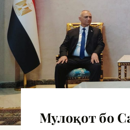
Мулоқот бо С