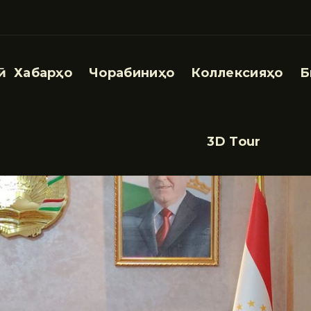
Хабарҳо
Чорабиниҳо
Коллексияҳо
Б
3D Tour