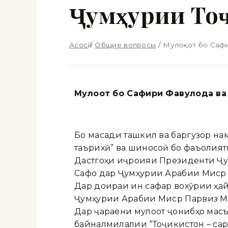
Ҷумҳурии То
Асосӣ
/
Общие вопросы
/
Мулоқот бо Сафи
Мулоқот бо Сафири Фавқулода в
Бо мақсади ташкил ва баргузор н
таърихӣ” ва шиносоӣ бо фаъолият
Дастгоҳи иҷроияи Президенти Ҷу
Сафо дар Ҷумҳурии Арабии Миср 
Дар доираи ин сафар вохӯрии ҳай
Ҷумҳурии Арабии Миср Парвиз Ми
Дар ҷараёни мулоқот ҷонибҳо мас
байналмилалии “Тоҷикистон – са