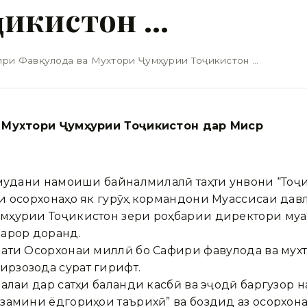
ҷикистон …
ри Фавқулода ва Мухтори Ҷумҳурии Тоҷикистон …
а Мухтори Ҷумҳурии Тоҷикистон дар Миср
амудани намоиши байналмилалӣ таҳти унвони “Тоҷ
и осорхонаҳо як гурӯҳ кормандони Муассисаи давл
мҳурии Тоҷикистон зери роҳбарии директори му
қарор доранд.
ати Осорхонаи миллӣ бо Сафири фавқулода ва мух
рзозода сурат гирифт.
ъалаи дар сатҳи баланди касбӣ ва эҷодӣ баргузор
рзамини ёдгориҳои таърихӣ” ва боздид аз осорхо