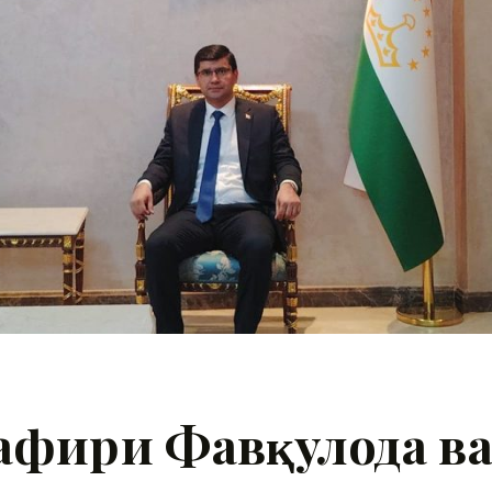
афири Фавқулода в