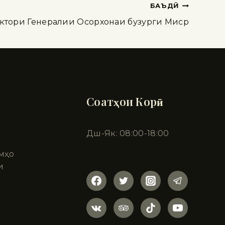
БАЪДӢ
ектори Генералии Осорхонаи бузурги Миср
Соатҳои Корӣ
Дш-Як: 08:00-18:00
мҳо
и