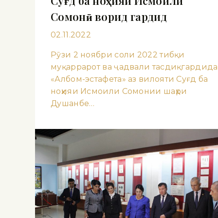
Суғд ба ноҳияи Исмоили
Сомонӣ ворид гардид
02.11.2022
Рӯзи 2 ноябри соли 2022 тибқи
муқаррарот ва ҷадвали тасдиқгардида
«Албом-эстафета» аз вилояти Суғд ба
ноҳияи Исмоили Сомонии шаҳри
Душанбе…