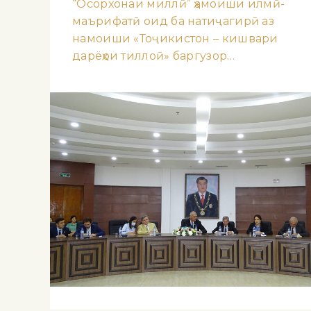
“Осорхонаи миллӣ” ҳамоиши илмӣ-
маърифатӣ оид ба натиҷагирӣ аз
намоиши «Тоҷикистон – кишвари
дарёҳои тиллоӣ» баргузор…