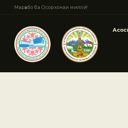
Марҳабо ба Осорхонаи миллӣ!
Асосӣ