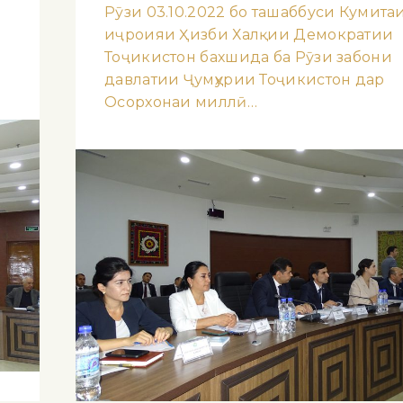
Рӯзи 03.10.2022 бо ташаббуси Кумита
иҷроияи Ҳизби Халқии Демократии
Тоҷикистон бахшида ба Рӯзи забони
давлатии Ҷумҳурии Тоҷикистон дар
Осорхонаи миллӣ…