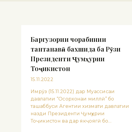
Баргузории чорабинии
тантанавӣ бахшида ба Рӯзи
Президенти Ҷумҳурии
Тоҷикистон
15.11.2022
Имрӯз (15.11.2022) дар Муассисаи
давлатии “Осорхонаи миллӣ” бо
ташаббуси Агентии хизмати давлатии
назди Президенти Ҷумҳурии
Тоҷикистон ва дар якҷоягӣ бо…