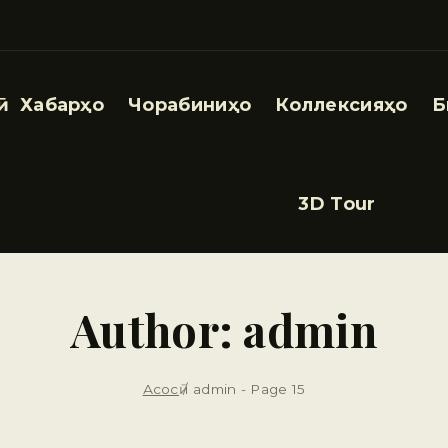
Хабарҳо
Чорабиниҳо
Коллексияҳо
Б
3D Tour
Author: admin
Асосӣ
/
admin
- Page 15