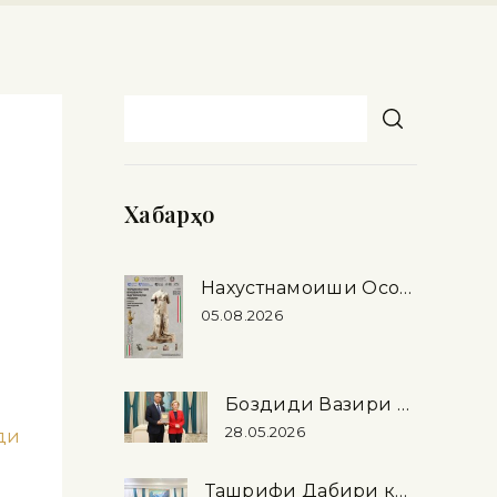
Хабарҳо
Нахустнамоиши Осорхонаи миллӣ дар шаҳри Рими Ҷумҳурии Италия
05.08.2026
Боздиди Вазири фарҳанги Федератсияи Россия аз Осорхонаи миллӣ
28.05.2026
ди
Ташрифи Дабири кулли Иттиҳоди байнипарлумонӣ (IPU) Мартин Чунгонг …