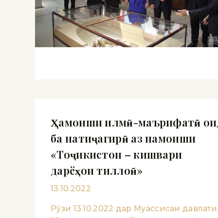
Ҳамоиши илмӣ-маърифатӣ ои
ба натиҷагирӣ аз намоиши
«Тоҷикистон – кишвари
дарёҳои тиллоӣ»
13.10.2022
Рӯзи 13.10.2022 дар Муассисаи давлат