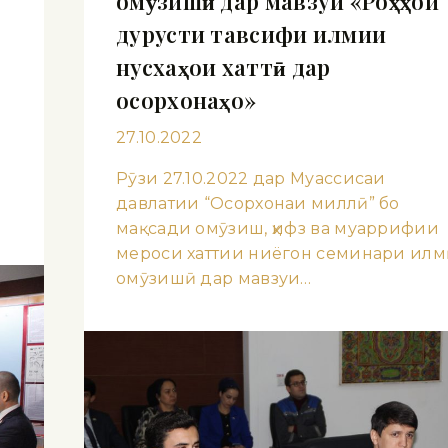
омӯзишӣ дар мавзуи «Роҳҳои
дурусти тавсифи илмии
нусхаҳои хаттӣ дар
осорхонаҳо»
27.10.2022
Рӯзи 27.10.2022 дар Муассисаи
давлатии “Осорхонаи миллӣ” бо
мақсади омӯзиш, ҳифз ва муаррифии
мероси хаттии ниёгон семинари илм
омӯзишӣ дар мавзуи…