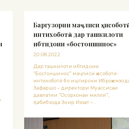
Баргузории маҷлиси ҳисобот
интихоботӣ дар ташкилоти
и
ибтидоии «бостоншинос»
20.08.2022
Дар ташкилоти ибтидоии
“Бостоншинос” маҷлиси ҳисоботӣ-
интихоботӣ бо иштироки Иброҳимзод
Зафаршо – директори Муассисаи
давлатии “Осорхонаи миллӣ”,
»
Ҳабибзода Зоир Иззат –…