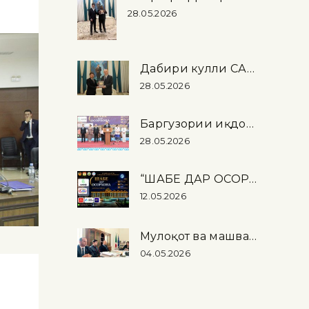
28.05.2026
Дабири кулли САҲА аз Осорхонаи миллӣ дидан намуд
28.05.2026
Баргузории иқдомоти байналмилалии “Шабе дар осорхона – 2026” дар Осорхонаи миллӣ
28.05.2026
“ШАБЕ ДАР ОСОРХОНА – 2026”
12.05.2026
Мулоқот ва машварати корӣ оид ба баргузории намоиши “Тоҷикистон …
04.05.2026