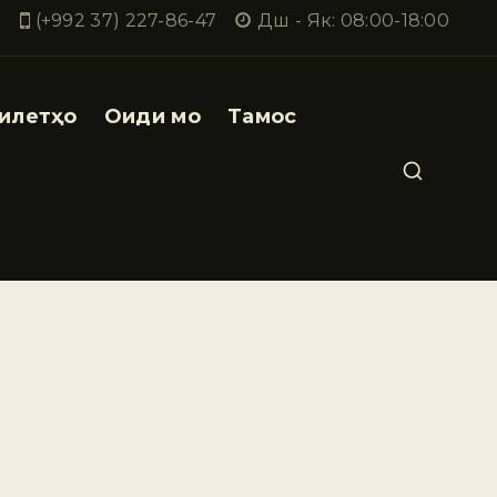
(+992 37) 227-86-47
Дш - Як: 08:00-18:00
илетҳо
Оиди мо
Тамос