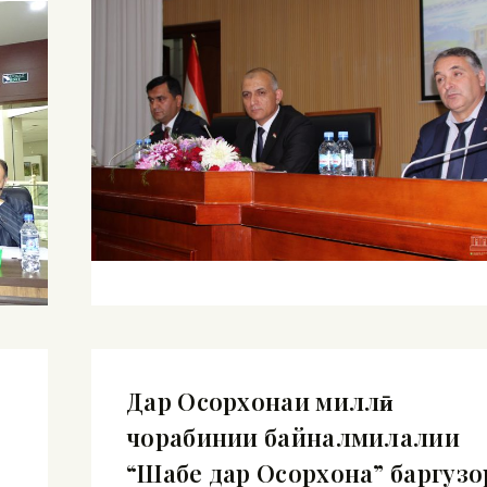
Дар Осорхонаи миллӣ
чорабинии байналмилалии
“Шабе дар Осорхона” баргузо