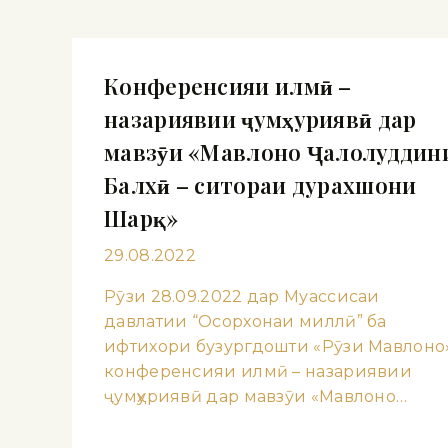
Конференсияи илмӣ –
назариявии ҷумҳуриявӣ дар
мавзӯи «Мавлоно Ҷалолуддин
Балхӣ – ситораи дурахшони
Шарқ»
29.08.2022
Рӯзи 28.09.2022 дар Муассисаи
давлатии “Осорхонаи миллӣ” ба
ифтихори бузургдошти «Рӯзи Мавлоно
конференсияи илмӣ – назариявии
ҷумҳуриявӣ дар мавзӯи «Мавлоно…