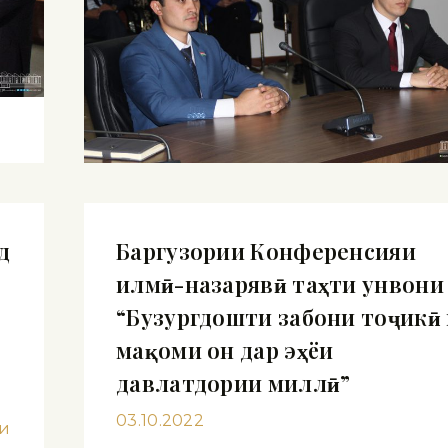
д
Баргузории Конференсияи
илмӣ-назарявӣ таҳти унвони
“Бузургдошти забони тоҷикӣ 
мақоми он дар эҳёи
давлатдории миллӣ”
03.10.2022
ии