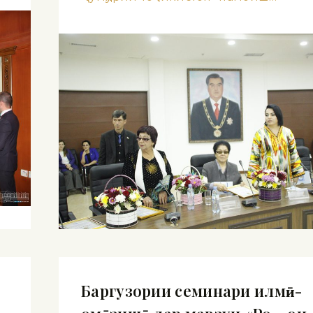
Баргузории семинари илмӣ-