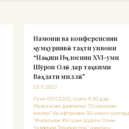
Намоиш ва конференсияи
ҷумҳуриявӣ таҳти унвони
“Нақши Иҷлосияи ХVI-уми
Шӯрои Олӣ дар таҳкими
Ваҳдати миллӣ”
03.11.2022
Рӯзи 03.11.2022, соати 9:30 дар
Муассисаи давлатии “Осорхонаи
миллӣ” ба ифтихори 30-юмин солгар
“Иҷлосияи ХVI-уми Шӯрои Олии
Ҷумҳурии Тоҷикистон” намоиш…