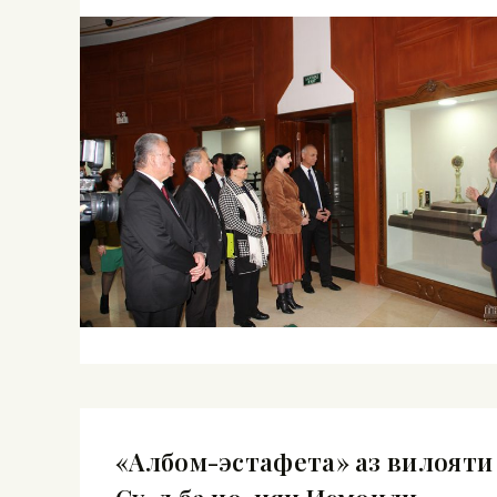
«Албом-эстафета» аз вилояти