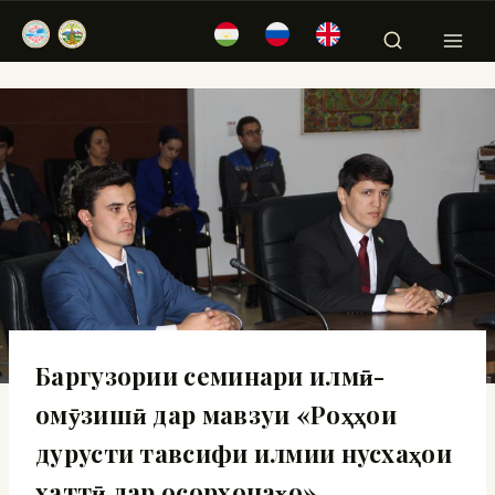
Баргузории семинари илмӣ-
омӯзишӣ дар мавзуи «Роҳҳои
дурусти тавсифи илмии нусхаҳои
хаттӣ дар осорхонаҳо»