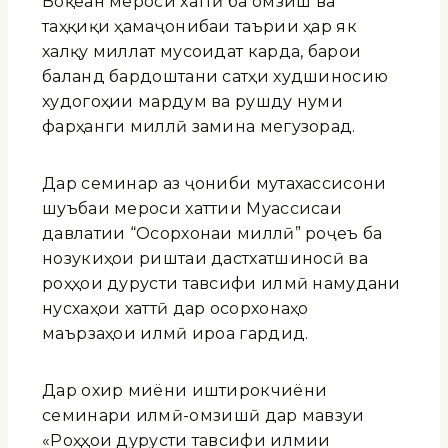
Воқеан мероси хаттӣ ба омӯзиш ва
таҳқиқи ҳамаҷонибаи таърии ҳар як
халқу миллат мусоидат карда, барои
баланд бардоштани сатҳи худшиносию
худогоҳии мардум ва рушду нумӯи
фарҳанги миллӣ замина мегузорад.
Дар семинар аз ҷониби мутахассисони
шуъбаи мероси хаттии Муассисаи
давлатии “Осорхонаи миллӣ” роҷеъ ба
нозукиҳои риштаи дастхатшиносӣ ва
роҳҳои дурусти тавсифи илмӣ намудани
нусхаҳои хаттӣ дар осорхонаҳо
маърӯзаҳои илмӣ ироа гардид.
Дар охир миёни иштирокчиёни
семинари илмӣ-омӯзишӣ дар мавзуи
«Роҳҳои дурусти тавсифи илмии