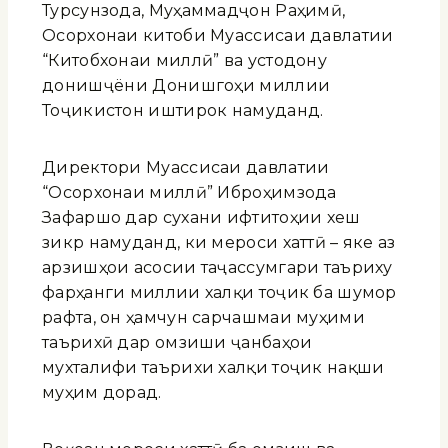
Турсунзода, Муҳаммадҷон Раҳимӣ,
Осорхонаи китоби Муассисаи давлатии
“Китобхонаи миллӣ” ва устодону
донишҷӯёни Донишгоҳи миллии
Тоҷикистон иштирок намуданд.
Директори Муассисаи давлатии
“Осорхонаи миллӣ” Иброҳимзода
Зафаршо дар сухани ифтитоҳии хеш
зикр намуданд, ки мероси хаттӣ – яке аз
арзишҳои асосии таҷассумгари таъриху
фарҳанги миллии халқи тоҷик ба шумор
рафта, он ҳамчун сарчашмаи муҳими
таърихӣ дар омӯзиши ҷанбаҳои
мухталифи таърихи халқи тоҷик нақши
муҳим дорад.