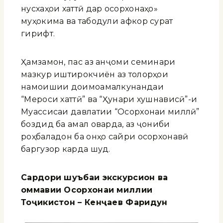
нусхаҳои хаттӣ дар осорхонаҳо»
муҳокима ва табодули афкор сурат
гирифт.
Ҳамзамон, пас аз анҷоми семинари
мазкур иштирокчиён аз толорҳои
намоишии доимоамалкунандаи
“Мероси хаттӣ” ва “Ҳунари хушнависӣ”-и
Муассисаи давлатии “Осорхонаи миллӣ”
боздид ба амал оварда, аз ҷониби
роҳбаладон ба онҳо сайри осорхонавӣ
баргузор карда шуд.
Сардори шуъбаи экскурсион
ва
оммавии Осорхонаи миллии
То
ҷ
икистон – Кен
ҷ
аев Фаридун