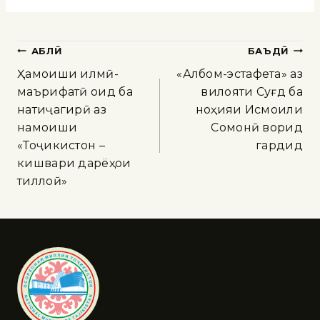
ҚАБЛӢ
БАЪДӢ
Ҳамоиши илмӣ-
«Албом-эстафета» аз
маърифатӣ оид ба
вилояти Суғд ба
натиҷагирӣ аз
ноҳияи Исмоили
намоиши
Сомонӣ ворид
«Тоҷикистон –
гардид
кишвари дарёҳои
тиллоӣ»