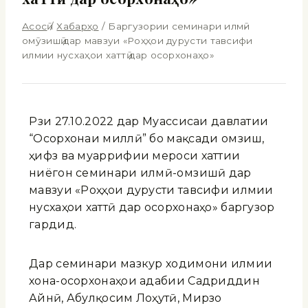
Асосӣ
/
Хабарҳо
/
Баргузории семинари илмӣ-
омӯзишӣ дар мавзуи «Роҳҳои дурусти тавсифи
илмии нусхаҳои хаттӣ дар осорхонаҳо»
Рӯзи 27.10.2022 дар Муассисаи давлатии
“Осорхонаи миллӣ” бо мақсади омӯзиш,
ҳифз ва муаррифии мероси хаттии
ниёгон семинари илмӣ-омӯзишӣ дар
мавзуи «Роҳҳои дурусти тавсифи илмии
нусхаҳои хаттӣ дар осорхонаҳо» баргузор
гардид.
Дар семинари мазкур ходимони илмии
хона-осорхонаҳои адабии Садриддин
Айнӣ, Абулқосим Лоҳутӣ, Мирзо