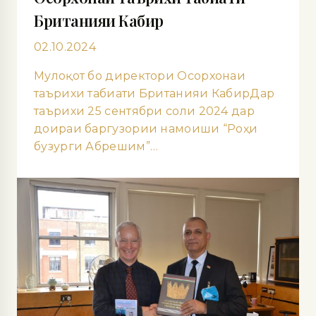
Британияи Кабир
02.10.2024
Мулоқот бо директори Осорхонаи
таърихи табиати Британияи КабирДар
таърихи 25 сентябри соли 2024 дар
доираи баргузории намоиши “Роҳи
бузурги Абрешим”…