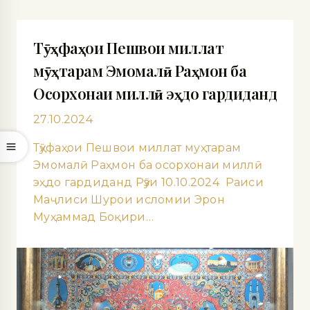
Тӯҳфаҳои Пешвои миллат
мӯҳтарам Эмомалӣ Раҳмон ба
Осорхонаи миллӣ эҳдо гардиданд
27.10.2024
Тӯҳфаҳои Пешвои миллат муҳтарам
Эмомалӣ Раҳмон ба осорхонаи миллӣ
эҳдо гардиданд Рӯзи 10.10.2024 Раиси
Маҷлиси Шурои исломии Эрон
Муҳаммад Боқири…