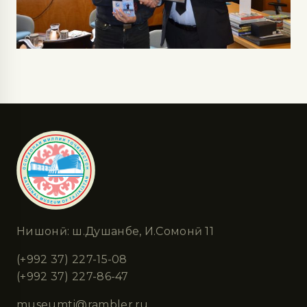
Нишонӣ: ш.Душанбе, И.Сомонӣ 11
(+992 37) 227-15-08
(+992 37) 227-86-47
museumtj@rambler.ru