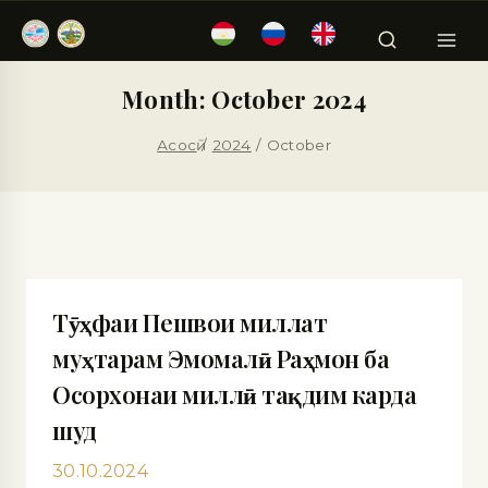
Month: October 2024
Асосӣ
/
2024
/
October
Тӯҳфаи Пешвои миллат
муҳтарам Эмомалӣ Раҳмон ба
Осорхонаи миллӣ тақдим карда
шуд
30.10.2024