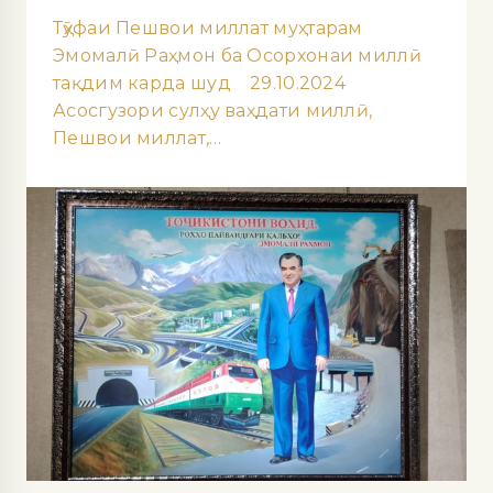
Тӯҳфаи Пешвои миллат муҳтарам
Эмомалӣ Раҳмон ба Осорхонаи миллӣ
тақдим карда шуд 29.10.2024
Асосгузори сулҳу ваҳдати миллӣ,
Пешвои миллат,…