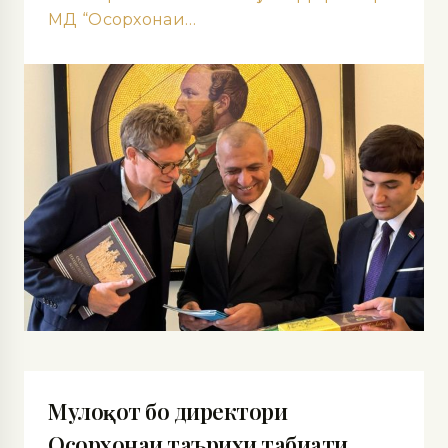
МД “Осорхонаи…
Мулоқот бо директори
Осорхонаи таърихи табиати