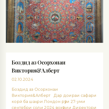
Боздид аз Осорхонаи
Виктория&Алберт
02.10.2024
Боздид аз Осорхонаи
Виктория&Алберт Дар доираи сафари
корӣ ба шаҳри Лондон рӯзи 27-уми
сентябри соли 2024 вохӯрии Директори