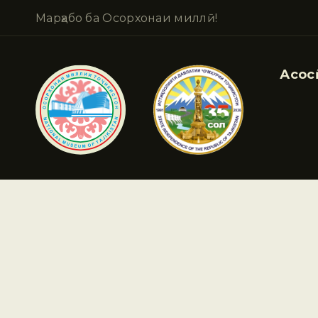
Марҳабо ба Осорхонаи миллӣ!
Асосӣ