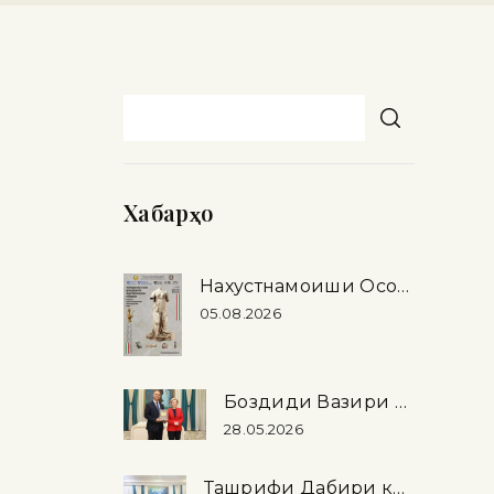
Хабарҳо
Нахустнамоиши Осорхонаи миллӣ дар шаҳри Рими Ҷумҳурии Италия
05.08.2026
Боздиди Вазири фарҳанги Федератсияи Россия аз Осорхонаи миллӣ
28.05.2026
Ташрифи Дабири кулли Иттиҳоди байнипарлумонӣ (IPU) Мартин Чунгонг …