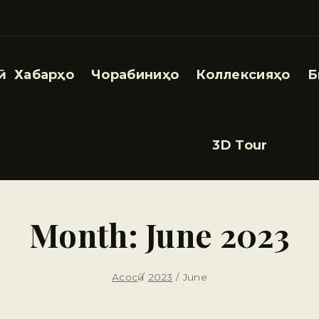
Хабарҳо
Чорабиниҳо
Коллексияҳо
Б
3D Tour
Month: June 2023
Асосӣ
/
2023
/
June