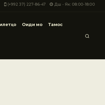
(+992 37) 227-86-47
Дш - Як: 08:00-18:00
илетҳо
Оиди мо
Тамос