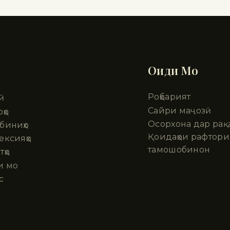
шҳо
Оиди Мо
Роҳбарият
ӣ
Сайри маҷозӣ
ҳо
Осорхона дар рақ
биниҳо
Қоидаҳои рафтори
ексияҳо
тамошобинон
тҳо
и мо
с