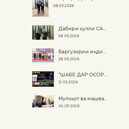
28.05.2026
Дабири кулли САҲА аз Осорхонаи миллӣ дидан намуд
28.05.2026
Баргузории иқдомоти байналмилалии “Шабе дар осорхона – 2026” дар Осорхонаи миллӣ
28.05.2026
“ШАБЕ ДАР ОСОРХОНА – 2026”
12.05.2026
Мулоқот ва машварати корӣ оид ба баргузории намоиши “Тоҷикистон …
04.05.2026