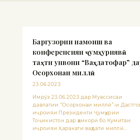
Баргузории намоиш ва
конференсияи ҷумҳуриявӣ
таҳти унвони “Ваҳдатофар” да
Осорхонаи миллӣ
23.06.2023
Имрӯз 23.06.2023 дар Муассисаи
давлатии “Осорхонаи миллӣ”-и Дастгоҳ
иҷроияи Президенти Ҷумҳурии
Тоҷикистон дар ҳамкорӣ бо Кумитаи
иҷроияи Ҳаракати ваҳдати миллӣ…