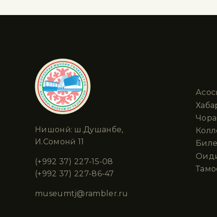
Бах
Асос
Хабар
Чора
Нишонӣ: ш.Душанбе,
Колл
И.Сомонӣ 11
Биле
Оид
(+992 37) 227-15-08
Тамо
(+992 37) 227-86-47
museumtj@rambler.ru