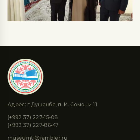
Адрес: г.Душанбе, п. И. Сомони 11
(+992 37) 227-15-08
(+992 37) 227-86-47
museumtj@rambler.ru