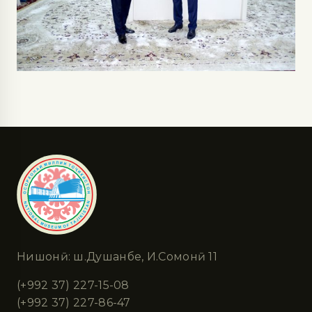
Нишонӣ: ш.Душанбе, И.Сомонӣ 11
(+992 37) 227-15-08
(+992 37) 227-86-47