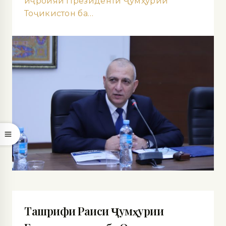
иҷроияи Президенти Ҷумҳурии
Тоҷикистон ба…
Ташрифи Раиси Ҷумҳурии