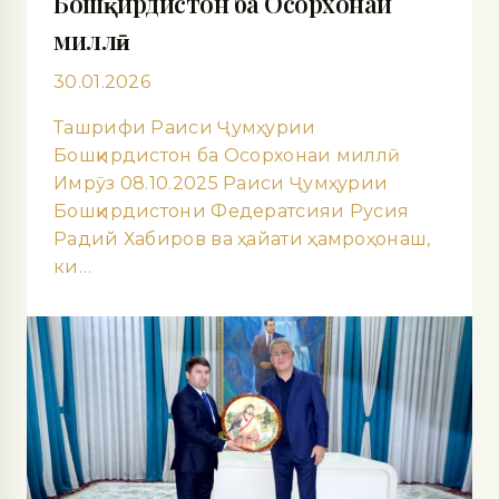
Бошқирдистон ба Осорхонаи
миллӣ
30.01.2026
Ташрифи Раиси Ҷумҳурии
Бошқирдистон ба Осорхонаи миллӣ
Имрӯз 08.10.2025 Раиси Ҷумҳурии
Бошқирдистони Федератсияи Русия
Радий Хабиров ва ҳайати ҳамроҳонаш,
ки…