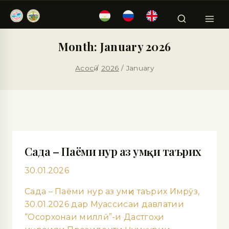
Month: January 2026
Асосӣ
/
2026
/
January
Сада – Паёми нур аз умқи таърих
30.01.2026
Сада – Паёми нур аз умқи таърих Имрӯз,
30.01.2026 дар Муассисаи давлатии
“Осорхонаи миллӣ”-и Дастгоҳи