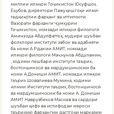
миллии илмҳои Тоҷикистон Юсуфшоҳ
Ёқубов, директори Пажуҳишгоҳи илмӣ-
тадқиқотии фарҳанг ва иттилооти
Вазорати фарҳанги Ҷумҳурии
Тоҷикистон, номзади илмҳои филологӣ
Аминзода Абдулфаттоҳ, мудири шуъбаи
фолклори институти забон ва адабиёти
ба номи А.Рӯдакии АМИТ, номзади
илмҳои филологӣ Маҷнунов Абдуламин,
, ходими пешбари институти таърих,
бостоншиносӣ ва мардумшиносии ба
номи А.Дониши АМИТ, номзади илмҳои
таърих Шовалиева Мумина, ходими
илмии Институти таърих, бостоншиносӣ
ва мардумшиносии ба номи А. Дониши
АМИТ Наврузбеков Маснав ва сардори
шуъбаи ҳифз ва истифодаи мероси
таърихию фарҳангии дастгоҳи марказии