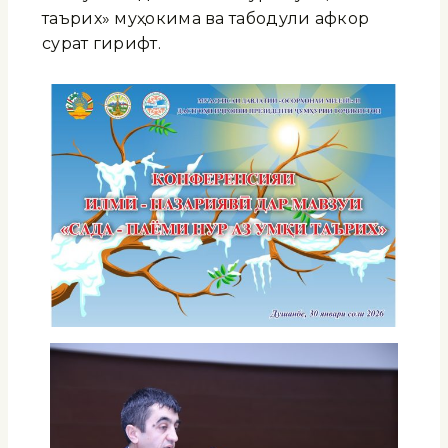
таърих» муҳокима ва табодули афкор
сурат гирифт.