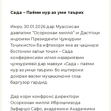
С
ада
– П
аёми
нур
аз умқи таърих
Имрӯз, 30.01.2026 дар Муассисаи
давлатии “Осорхонаи миллӣ”-и Дастгоҳи
иҷроияи Президенти Ҷумҳурии
Тоҷикистон ба ифтихори яке аз ҷашнҳои
бостонии халқи тоҷик – Сада
конференсияи илмӣ-назариявии
ҷумҳуриявӣ дар мавзуи «Сада – паёми
нур аз умқи таърих» бо иштироки
доираи васеи муҳаққиқони соҳа
баргузор гардид.
Дар кори конфронс директори
Осорхонаи миллӣ Иброҳимзода
Зафаршо Сафо, академики Академияи