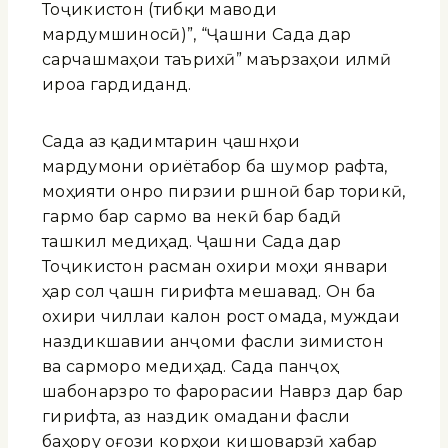
Тоҷикистон (тибқи маводи
мардумшиносӣ)”, “Ҷашни Сада дар
сарчашмаҳои таърихӣ” маърӯзаҳои илмӣ
ироа гардиданд.
Сада аз қадимтарин ҷашнҳои
мардумони ориётабор ба шумор рафта,
моҳияти онро пирӯзии рӯшноӣ бар торикӣ,
гармо бар сармо ва некӣ бар бадӣ
ташкил медиҳад. Ҷашни Сада дар
Тоҷикистон расман охири моҳи январи
ҳар сол ҷашн гирифта мешавад. Он ба
охири чиллаи калон рост омада, муждаи
наздикшавии анҷоми фасли зимистон
ва сарморо медиҳад. Сада панҷоҳ
шабонарӯзро то фарорасии Наврӯз дар бар
гирифта, аз наздик омадани фасли
баҳору оғози корҳои кишоварзӣ хабар