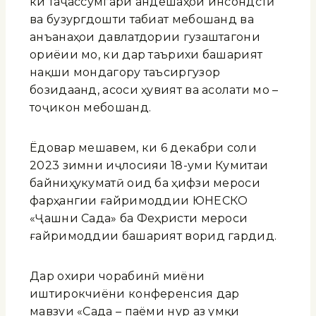
ки таҷассумгари андешаҳои инсондӯстӣ
ва бузургдошти табиат мебошанд ва
анъанаҳои давлатдории гузаштагони
ориёии мо, ки дар таърихи башарият
нақши мондагору таъсиргузор
бозидаанд, асоси ҳувият ва асолати мо –
тоҷикон мебошанд.
Ёдовар мешавем, ки 6 декабри соли
2023 зимни иҷлосияи 18-уми Кумитаи
байниҳукуматӣ оид ба ҳифзи мероси
фарҳангии ғайримоддии ЮНЕСКО
«Ҷашни Сада» ба Феҳристи мероси
ғайримоддии башарият ворид гардид.
Дар охири чорабинӣ миёни
иштирокчиёни конференсия дар
мавзуи «Сада – паёми нур аз умқи