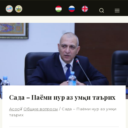
Сада – Паёми нур аз умқи таърих
Асосӣ
/
Общие вопросы
/
Сада – Паёми нур аз умқи
таърих