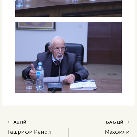
ҚАБЛӢ
БАЪДӢ
Ташрифи Раиси
Маҳфили