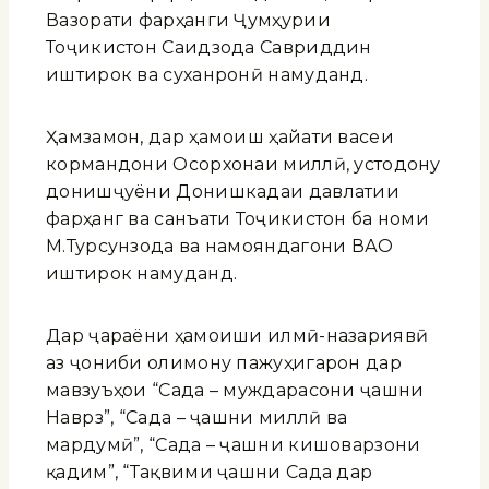
Вазорати фарҳанги Ҷумҳурии
Тоҷикистон Саидзода Савриддин
иштирок ва суханронӣ намуданд.
Ҳамзамон, дар ҳамоиш ҳайати васеи
кормандони Осорхонаи миллӣ, устодону
донишҷуёни Донишкадаи давлатии
фарҳанг ва санъати Тоҷикистон ба номи
М.Турсунзода ва намояндагони ВАО
иштирок намуданд.
Дар ҷараёни ҳамоиши илмӣ-назариявӣ
аз ҷониби олимону пажуҳигарон дар
мавзуъҳои “Сада – муждарасони ҷашни
Наврӯз”, “Сада – ҷашни миллӣ ва
мардумӣ”, “Сада – ҷашни кишоварзони
қадим”, “Тақвими ҷашни Сада дар