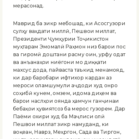
мерасонад.
Маврид ба зикр мебошад, ки Асосгузори
сулҳу ваҳдати миллӣ, Пешвои миллат,
Президенти Ҷумҳурии Тоҷикистон
муҳтарам Эмомалӣ Раҳмон низ барои пос
ва гиромӣ доштани расму оин, урфу одат
ва анъанаҳои ниёгони мо диққати
махсус дода, пайваста таъкид менамояд,
ки дар баробари ифтихор кардан аз
мероси оламшумули аҷдоди худ онро
соҳибӣ кунем, омӯзем, идома диҳем ва
барои наслҳои оянда ҳамчун ганҷинаи
бебаҳои ҳувиятсоз ба мерос гузорем. Дар
Паёми охири худ ба Маҷлиси олӣ
Пешвои миллат зикр намуданд, ки
воқеан, Наврӯз, Меҳргон, Сада ва Тиргон,