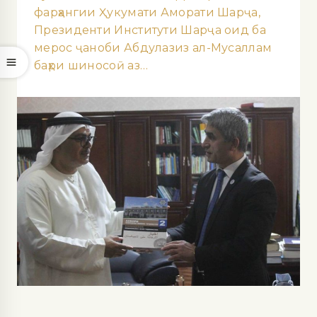
фарҳангии Ҳукумати Аморати Шарҷа,
Президенти Институти Шарҷа оид ба
мерос ҷаноби Абдулазиз ал-Мусаллам
баҳри шиносоӣ аз…