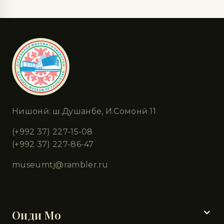
Нишонӣ: ш.Душанбе, И.Сомонӣ 11
(+992 37) 227-15-08
(+992 37) 227-86-47
museumtj@rambler.ru
Бахшҳо
Оиди Мо