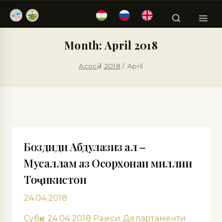
Month: April 2018
Асосӣ
/
2018
/
April
Боздиди Абдулазиз ал –
Мусаллам аз Осорхонаи миллии
Тоҷикистон
24.04.2018
Субҳи 24.04.2018 Раиси Департаменти