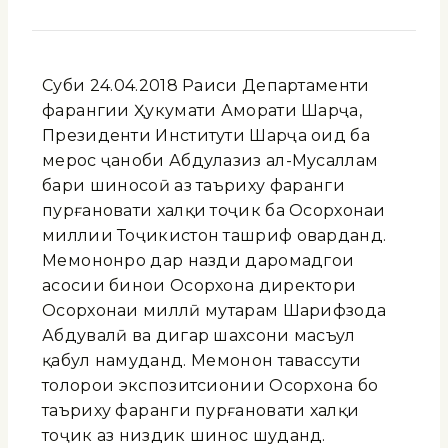
Субҳи 24.04.2018 Раиси Департаменти
фарҳангии Ҳукумати Аморати Шарҷа,
Президенти Институти Шарҷа оид ба
мерос ҷаноби Абдулазиз ал-Мусаллам
баҳри шиносоӣ аз таъриху фарҳанги
пурғановати халқи тоҷик ба Осорхонаи
миллии Тоҷикистон ташриф оварданд.
Меҳмононро дар назди даромадгоҳи
асосии бинои Осорхона директори
Осорхонаи миллӣ муҳтарам Шарифзода
Абдувалӣ ва дигар шахсони масъул
қабул намуданд. Меҳмонон тавассути
толорҳои экспозитсионии Осорхона бо
таъриху фарҳанги пурғановати халқи
тоҷик аз низдик шинос шуданд.