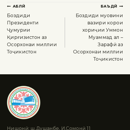
ҚАБЛӢ
БАЪДӢ
Боздиди
Боздиди муовини
Президенти
вазири корҳои
Ҷумҳурии
хориҷии Уммон
Қирғизистон аз
Муҳаммад ал –
Осорхонаи миллии
Зарафӣ аз
Тоҷикистон
Осорхонаи миллии
Тоҷикистон
Нишонӣ: ш.Душанбе, И.Сомонӣ 11