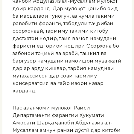
ҷаноби Абдулазиз ал-Мусаллам мулоқот
доир карданд. Дар мулоқот ҷонибҳо оид
ба масъалаҳои гуногун, аз ҷумла таҳкими
равобити фарҳангӣ, табодули таҷрибаи
осорхонавӣ, тармиму таҳкими китобу
дастхатҳои нодир, таҳия ва чоп намудани
феҳристи ёдгориҳои нодири Осорхона бо
забонҳои тоҷикӣ ва арабӣ, ташкил ва
баргузор намудани намоишҳои муваққатӣ
дар ҳар ҳарду кишвар, тарбия намуднаи
мутахассисон дар соҳаи тармиму
консерватсия ва ғайр изҳори назар
карданд.
Пас аз анҷоми мулоқот Раиси
Департаменти фарҳангии Ҳукумати
Аморати Шарҷа ҷаноби Абдулазиз ал-
Мусаллам ҳамчун рамзи дӯстӣ дар китоби