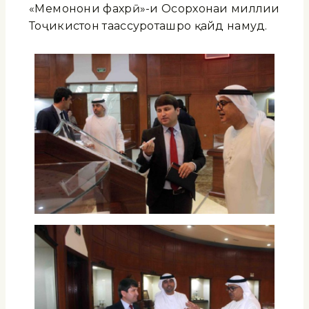
«Меҳмонони фахрӣ»-и Осорхонаи миллии
Тоҷикистон таассуроташро қайд намуд.