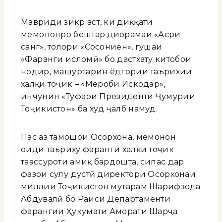
Мавриди зикр аст, ки диққати
меҳмононро бештар диорамаи «Асри
санг», толори «Сосониён», гушаи
«Фарҳанги исломӣ» бо дастхату китобҳои
нодир, машҳуртарин ёдгории таърихии
халқи тоҷик – «Меҳроби Искодар»,
инчунин «Туҳфаҳои Президенти Ҷумҳурии
Тоҷикистон» ба худ ҷалб намуд.
Пас аз тамошои Осорхона, меҳмонон
оиди таъриху фарҳанги халқи тоҷик
таассуроти амиқ бардошта, сипас дар
фазои сулҳу дустӣ директори Осорхонаи
миллии Тоҷикистон муҳтарам Шарифзода
Абдувалӣ бо Раиси Департаменти
фарҳангии Ҳукумати Аморати Шарҷа