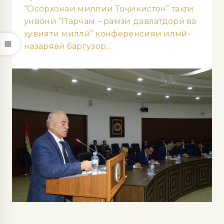
“Осорхонаи миллии Тоҷикистон” таҳти
унвони “Парчам – рамзи давлатдорӣ ва
ҳувияти миллӣ” конференсияи илмӣ-
назарявӣ баргузор…