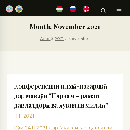
Month: November 2021
Асосӣ
/
2021
/
November
Конференсияи илмӣ-назарявӣ
дар мавзӯи “Парчам – рамзи
давлатдорӣ ва ҳувияти миллӣ”
11.11.2021
Рӯзи 24.11.2021 дар Муассисаи давлатии