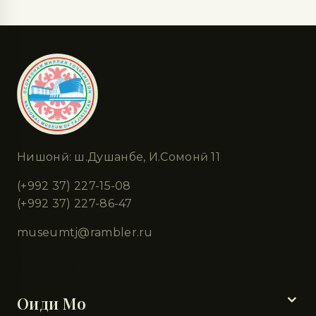
Нишонӣ: ш.Душанбе, И.Сомонӣ 11
(+992 37) 227-15-08
(+992 37) 227-86-47
museumtj@rambler.ru
Бахшҳо
Оиди Мо