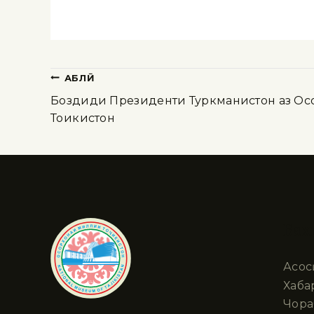
ҚАБЛӢ
Боздиди Президенти Туркманистон аз О
Тоҷикистон
Бах
Асос
Хаба
Чора