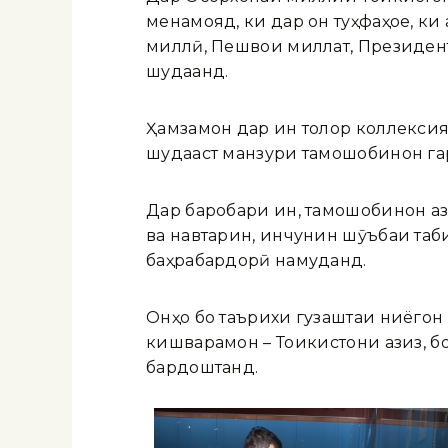
менамояд, ки дар он туҳфаҳое, ки
миллӣ, Пешвои миллат, Президент
шудаанд.
Ҳамзамон дар ин толор коллексияи
шудааст манзури тамошобинон г
Дар баробари ин, тамошобинон аз
ва навтарин, инчунин шӯъбаи таб
баҳрабардорӣ намуданд.
Онҳо бо таърихи гузаштаи ниёгон
кишварамон – Тоҷикистони азиз, б
бардоштанд.