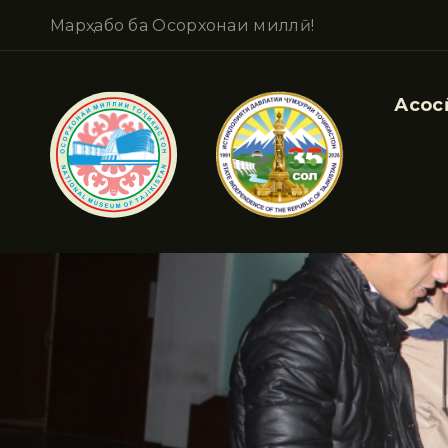
Марҳабо ба Осорхонаи миллӣ!
Асосӣ