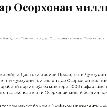
дар Осорхонаи милл
и Ҷумҳурии Тоҷикистон дар Осорхонаи миллии Тоҷикистон
иллӣ»-и Дастгоҳи иҷроияи Президенти Ҷумҳурии Т
иденти Ҷумҳурии Тоҷикистон дар Осорхонаи миллии
 чорабинӣ дар ин рӯз ба миқдори 2000 нафар там
йгон аз экспозитсияи Осорхонаи миллӣ боздид на
 толори махсус бо номи “Туҳфаҳои Президенти Ҷум