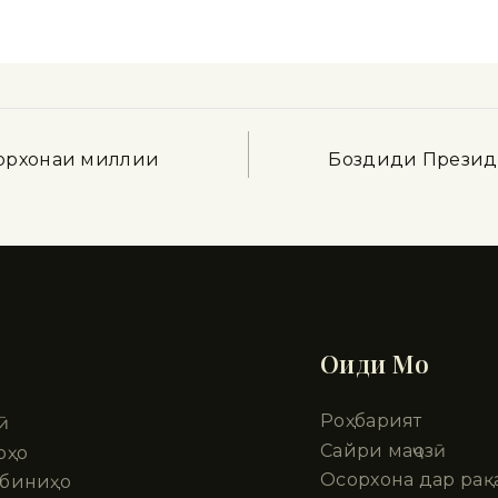
сорхонаи миллии
Боздиди Президе
шҳо
Оиди Мо
Роҳбарият
ӣ
Сайри маҷозӣ
рҳо
Осорхона дар рақ
биниҳо