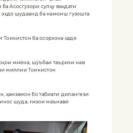
 ба Асосгузори сулҳу ваҳдати
 эҳдо шудаанд ба намоиш гузошта
 Тоҷикистон ба осорхона ҳадя
рҳои миёна, шӯъбаи таърихи нав
аи миллии Тоҷикистон
, ҳамзамон бо табиати дилангези
шинос шуда, ғизои маънавӣ