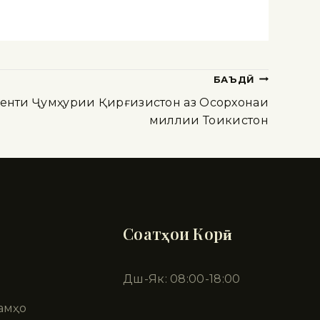
БАЪДӢ
нти Ҷумҳурии Қирғизистон аз Осорхонаи
миллии Тоҷикистон
Соатҳои Корӣ
Дш-Як: 08:00-18:00
амҳо