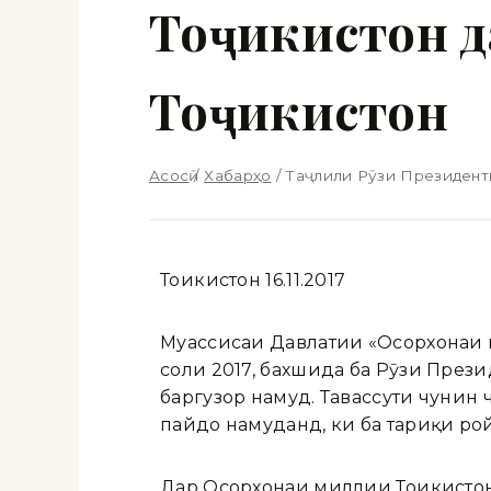
Тоҷикистон 
Тоҷикистон
Асосӣ
/
Хабарҳо
/
Таҷлили Рӯзи Президент
Тоҷикистон 16.11.2017
Муассисаи Давлатии «Осорхонаи м
соли 2017, бахшида ба Рӯзи През
баргузор намуд. Тавассути чунин
пайдо намуданд, ки ба тариқи ро
Дар Осорхонаи миллии Тоҷикистон