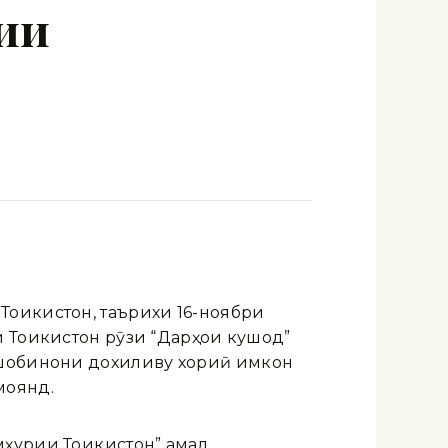
ии
оҷикистон, таърихи 16-ноябри
 Тоҷикистон рӯзи “Дарҳои кушод”
ошобинони дохиливу хориҷӣ имкон
моянд.
ҳурии Тоҷикистон” амал