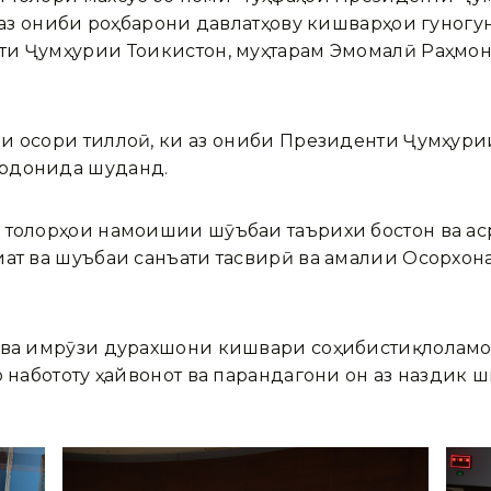
 аз ҷониби роҳбарони давлатҳову кишварҳои гуногун
и Ҷумҳурии Тоҷикистон, муҳтарам Эмомалӣ Раҳмон
 осори тиллоӣ, ки аз ҷониби Президенти Ҷумҳурии
ардонида шуданд.
 толорҳои намоишии шӯъбаи таърихи бостон ва ас
иат ва шуъбаи санъати тасвирӣ ва амалии Осорхон
 ва имрӯзи дурахшони кишвари соҳибистиқлоламон
о набототу ҳайвонот ва парандагони он аз наздик 