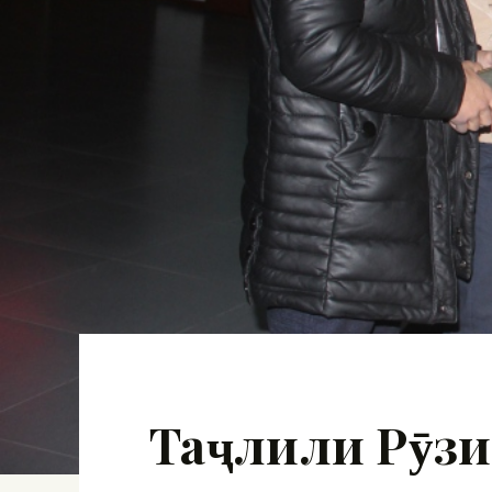
Таҷлили Рӯз