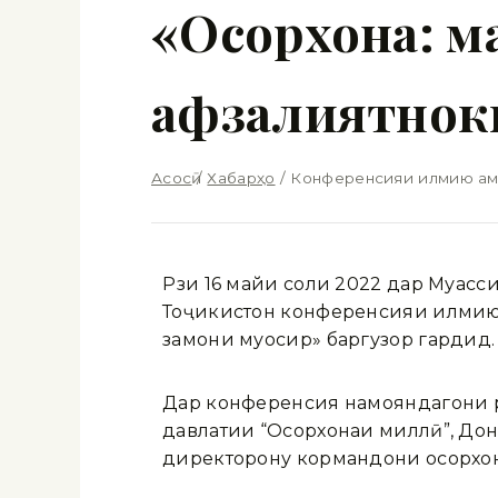
«Осорхона: м
афзалиятноки
Асосӣ
/
Хабарҳо
/
Конференсияи илмию амал
Рӯзи 16 майи соли 2022 дар Муас
Тоҷикистон конференсияи илмию а
замони муосир» баргузор гардид.
Дар конференсия намояндагони р
давлатии “Осорхонаи миллӣ”, Дон
директорону кормандони осорхон