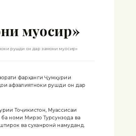
они муосир»
ноки рушди он дар замони муосир»
азорати фарҳанги Ҷумҳурии
ҳои афзалиятноки рушди он дар
урии Тоҷикистон, Муассисаи
 ба номи Мирзо Турсунзода ва
штирок ва суханронӣ намуданд.