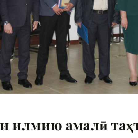
и илмию амалӣ таҳ