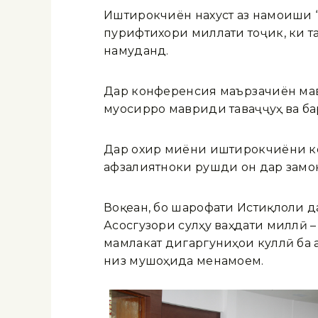
Иштирокчиён нахуст аз намоиши “
пурифтихори миллати тоҷик, ки т
намуданд.
Дар конференсия маърӯзачиён мав
муосирро мавриди таваҷҷуҳ ва ба
Дар охир миёни иштирокчиёни ко
афзалиятноки рушди он дар замон
Воқеан, бо шарофати Истиқлоли д
Асосгузори сулҳу ваҳдати миллӣ 
мамлакат дигаргуниҳои куллӣ ба 
низ мушоҳида менамоем.