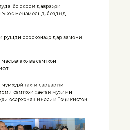
уда, бо осори давраҳои
инъкос менамоянд, боздид
ки рушди осорхонаҳо дар замони
масъалаҳо ва самтҳои
ифт.
 ҷумҳурӣ таҳти сарварии
моми самтҳои ҳаётан муҳими
оҳаи осорхонашиносии Тоҷикистон