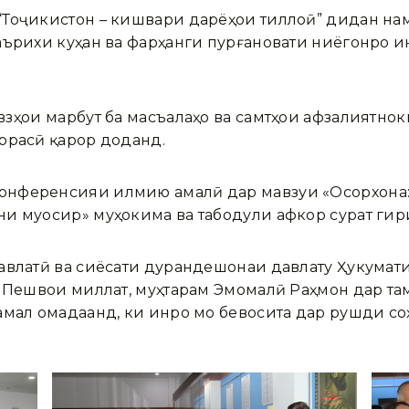
Тоҷикистон – кишвари дарёҳои тиллоӣ” дидан нам
аърихи куҳан ва фарҳанги пурғановати ниёгонро 
зӯҳои марбут ба масъалаҳо ва самтҳои афзалиятно
ррасӣ қарор доданд.
нференсияи илмию амалӣ дар мавзуи «Осорхона: 
и муосир» муҳокима ва табодули афкор сурат гир
авлатӣ ва сиёсати дурандешонаи давлату Ҳукумати
– Пешвои миллат, муҳтарам Эмомалӣ Раҳмон дар та
амал омадаанд, ки инро мо бевосита дар рушди с