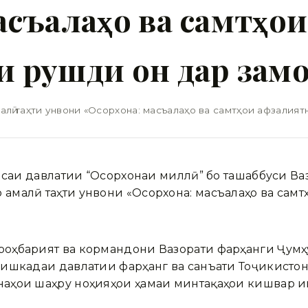
асъалаҳо ва самтҳои
 рушди он дар зам
ӣ таҳти унвони «Осорхона: масъалаҳо ва самтҳои афзалият
сисаи давлатии “Осорхонаи миллӣ” бо ташаббуси В
малӣ таҳти унвони «Осорхона: масъалаҳо ва самт
оҳбарият ва кормандони Вазорати фарҳанги Ҷумҳ
ишкадаи давлатии фарҳанг ва санъати Тоҷикистон
аҳои шаҳру ноҳияҳои ҳамаи минтақаҳои кишвар и