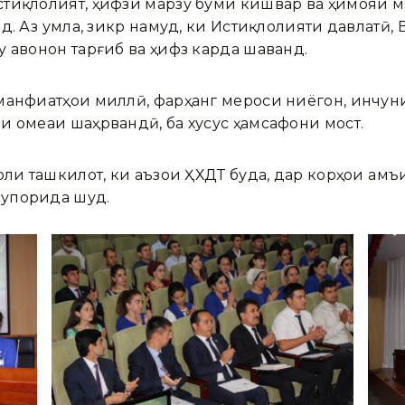
стиқлолият, ҳифзи марзу буми кишвар ва ҳимояи 
д. Аз ҷумла, зикр намуд, ки Истиқлолияти давлатӣ
 ҷавонон тарғиб ва ҳифз карда шаванд.
манфиатҳои миллӣ, фарҳанг мероси ниёгон, инчун
 ҷомеаи шаҳрвандӣ, ба хусус ҳамсафони мост.
оли ташкилот, ки аъзои ҲХДТ буда, дар корҳои ҷа
супорида шуд.