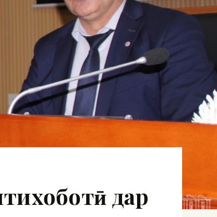
нтихоботӣ дар