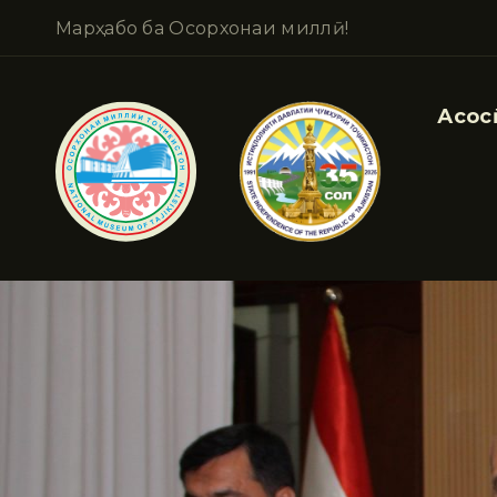
Марҳабо ба Осорхонаи миллӣ!
Асосӣ