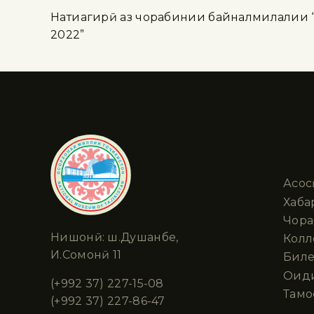
Натиҷагирӣ аз чорабинии байналмилалии 
2022”
Бах
Асос
Хаба
Чора
Нишонӣ: ш.Душанбе,
Колл
И.Сомонӣ 11
Биле
Оид
(+992 37) 227-15-08
Тамо
(+992 37) 227-86-47