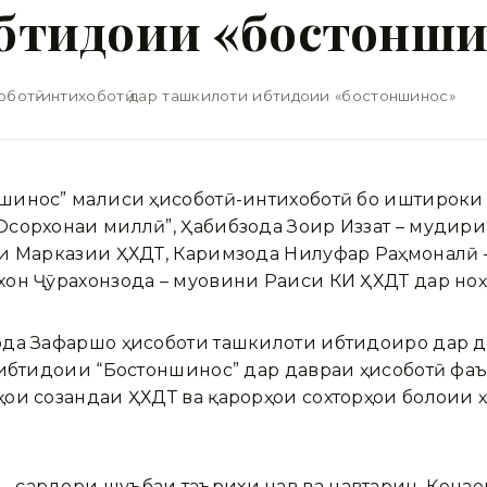
бтидоии «бостонши
ботӣ-интихоботӣ дар ташкилоти ибтидоии «бостоншинос»
шинос” маҷлиси ҳисоботӣ-интихоботӣ бо иштироки
сорхонаи миллӣ”, Ҳабибзода Зоир Иззат – мудири
яи Марказии ҲХДТ, Каримзода Нилуфар Раҳмоналӣ 
он Ҷӯрахонзода – муовини Раиси КИ ҲХДТ дар ноҳ
ода Зафаршо ҳисоботи ташкилоти ибтидоиро дар 
 ибтидоии “Бостоншинос” дар давраи ҳисоботӣ фа
ои созандаи ҲХДТ ва қарорҳои сохторҳои болоии ҳ
 сардори шуъбаи таърихи нав ва навтарин, Кенҷа