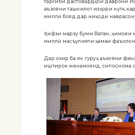
тарғиби дастовардҳои даврони И
аъзоёни ташкилот изҳори нутқ кар
миллӣ бояд дар ниҳоди наврасону
Ҳифзи марзу буми Ватан, ҳимояи 
миллӣ масъулияти ҳамаи фаъолони
Дар охир ба як гуруҳ аъзоёни фаъ
иштирок менамоянд, сипоснома 