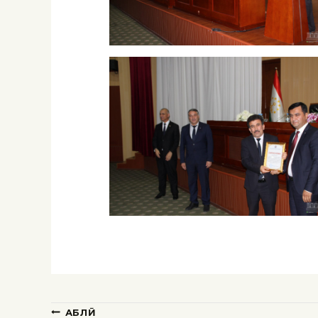
ҚАБЛӢ