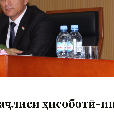
аҷлиси ҳисоботӣ-и