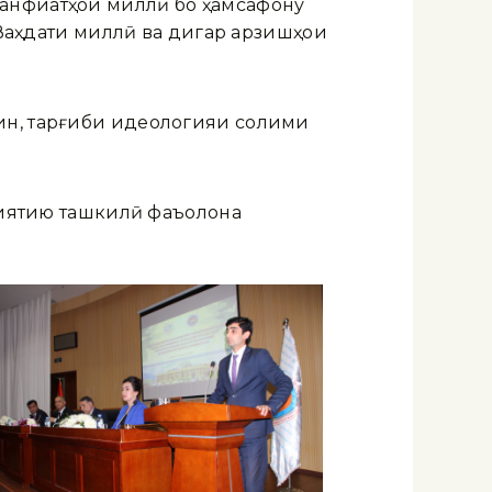
манфиатҳои миллӣ бо ҳамсафону
, Ваҳдати миллӣ ва дигар арзишҳои
ин, тарғиби идеологияи солими
мъиятию ташкилӣ фаъолона