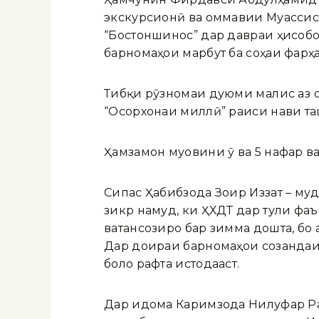
экскурсионӣ ва оммавии Муассис
“Бостоншинос” дар давраи ҳисобо
барномаҳои марбут ба соҳаи фарҳ
Тибқи рӯзномаи дуюми маҷлис аз 
“Осорхонаи миллӣ” раиси нави т
Ҳамзамон муовини ӯ ва 5 нафар в
Сипас Ҳабибзода Зоир Иззат – му
зикр намуд, ки ҲХДТ дар тули фа
ватансозиро бар зимма дошта, бо
Дар доираи барномаҳои созандаи 
боло рафта истодааст.
Дар идома Каримзода Нилуфар Ра