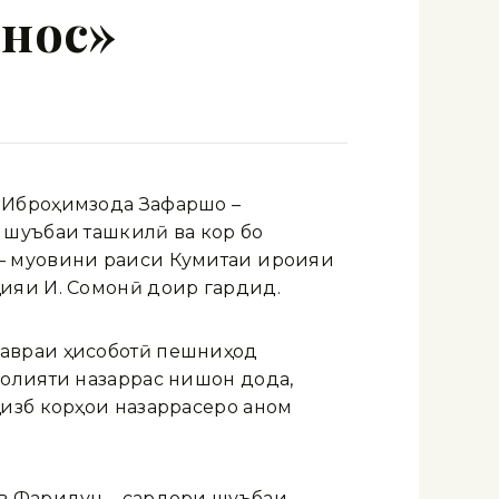
нос»
 Иброҳимзода Зафаршо –
 шуъбаи ташкилӣ ва кор бо
– муовини раиси Кумитаи иҷроияи
ияи И. Сомонӣ доир гардид.
давраи ҳисоботӣ пешниҳод
ъолияти назаррас нишон дода,
изб корҳои назаррасеро анҷом
ев Фаридун – сардори шуъбаи