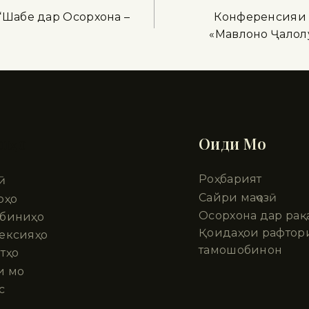
“Шабе дар Осорхона –
Конференсияи 
«Мавлоно Ҷалол
шҳо
Оиди Мо
Роҳбарият
ӣ
Сайри маҷозӣ
рҳо
Осорхона дар рақ
биниҳо
Қоидаҳои рафтор
ексияҳо
тамошобинон
тҳо
и мо
с