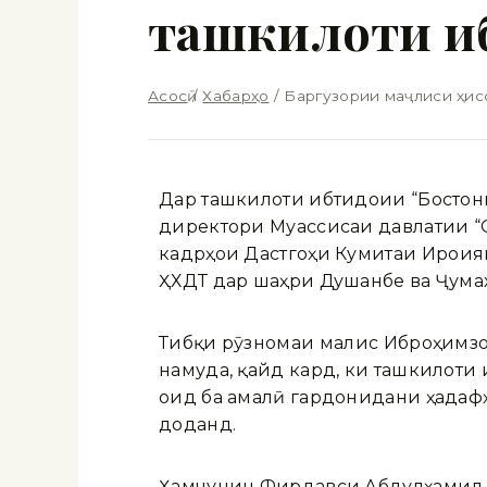
ташкилоти и
Асосӣ
/
Хабарҳо
/
Баргузории маҷлиси ҳисо
Дар ташкилоти ибтидоии “Бостон
директори Муассисаи давлатии “О
кадрҳои Дастгоҳи Кумитаи Иҷрои
ҲХДТ дар шаҳри Душанбе ва Ҷумах
Тибқи рӯзномаи маҷлис Иброҳимз
намуда, қайд кард, ки ташкилоти
оид ба амалӣ гардонидани ҳадафҳ
доданд.
Ҳамчунин Фирдавси Абдулҳамид –