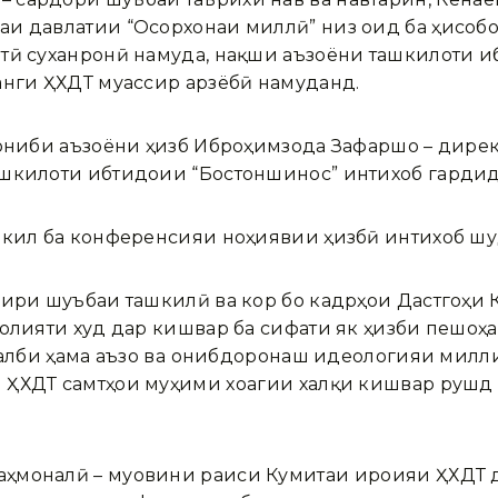
аи давлатии “Осорхонаи миллӣ” низ оид ба ҳисоб
тӣ суханронӣ намуда, нақши аъзоёни ташкилоти и
анги ҲХДТ муассир арзёбӣ намуданд.
ҷониби аъзоёни ҳизб Иброҳимзода Зафаршо – дире
ашкилоти ибтидоии “Бостоншинос” интихоб гардид
акил ба конференсияи ноҳиявии ҳизбӣ интихоб шу
дири шуъбаи ташкилӣ ва кор бо кадрҳои Дастгоҳи
ъолияти худ дар кишвар ба сифати як ҳизби пешоҳа
 ҷалби ҳама аъзо ва ҷонибдоронаш идеологияи милл
ҲХДТ самтҳои муҳими хоҷагии халқи кишвар рушд 
ҳмоналӣ – муовини раиси Кумитаи иҷроияи ҲХДТ 