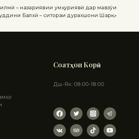
илмӣ – назариявии ҷумҳуриявӣ дар мавзӯи
уддини Балхӣ – ситораи дурахшони Шарқ»
Соатҳои Корӣ
Дш-Як: 08:00-18:00
амҳо
и