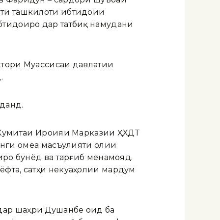
оти ташкилоти ибтидоии
бтидоиро дар татбиқ намудани
ктори Муассисаи давлатии
.
данд.
 Кумитаи Иҷроияи Марказии ҲХДТ
нги ҷомеа масъулияти олии
иро бунёд ва тарғиб менамояд.
ёфта, сатҳи некуаҳолии мардум
дар шаҳри Душанбе оид ба