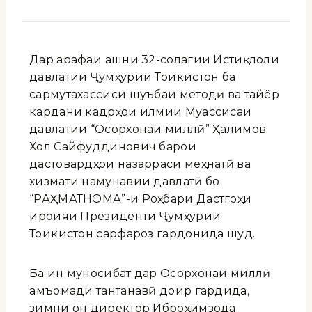
Дар арафаи ҷашни 32-солагии Истиқлоли
давлатии Ҷумҳурии Тоҷикистон ба
сармутахассиси шуъбаи методӣ ва тайёр
кардани кадрҳои илмии Муассисаи
давлатии “Осорхонаи миллӣ” Ҳалимов
Хол Сайфуддинович барои
дастовардҳои назарраси меҳнатӣ ва
хизмати намунавии давлатӣ бо
“РАҲМАТНОМА”-и Роҳбари Дастгоҳи
иҷроияи Президенти Ҷумҳурии
Тоҷикистон сарфароз гардонида шуд.
Ба ин муносибат дар Осорхонаи миллӣ
ҷамъомади тантанавӣ доир гардида,
зимни он директор Иброҳимзода