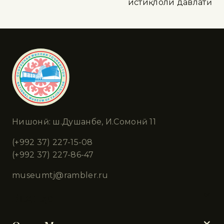
истиқлоли давлатӣ
Нишонӣ: ш.Душанбе, И.Сомонӣ 11
(+992 37) 227-15-08
(+992 37) 227-86-47
museumtj@rambler.ru
Бахшҳо