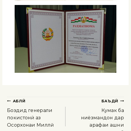
ҚАБЛӢ
БАЪДӢ
Боздид генерали
Кумак ба
покистонӣ аз
ниёзмандон дар
Осорхонаи Миллӣ
арафаи ҷашни