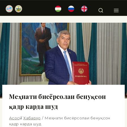
Меҳнати бисёрсолаи бенуқсон
қадр карда шуд
Асосӣ
/
Хабарҳо
/
Меҳнати бисёрсолаи бенуқсон
қадр карда шуд