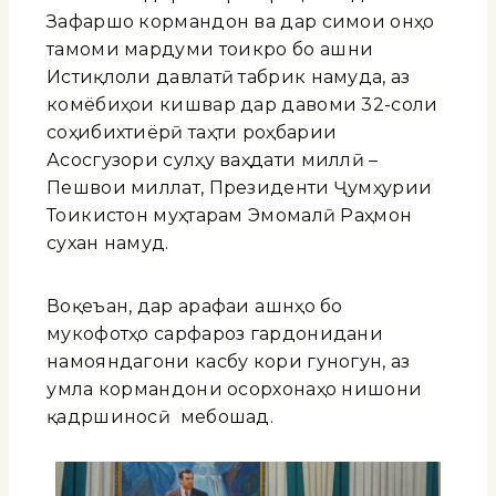
Зафаршо кормандон ва дар симои онҳо
тамоми мардуми тоҷикро бо ҷашни
Истиқлоли давлатӣ табрик намуда, аз
комёбиҳои кишвар дар давоми 32-соли
соҳибихтиёрӣ таҳти роҳбарии
Асосгузори сулҳу ваҳдати миллӣ –
Пешвои миллат, Президенти Ҷумҳурии
Тоҷикистон муҳтарам Эмомалӣ Раҳмон
сухан намуд.
Воқеъан, дар арафаи ҷашнҳо бо
мукофотҳо сарфароз гардонидани
намояндагони касбу кори гуногун, аз
ҷумла кормандони осорхонаҳо нишони
қадршиносӣ мебошад.