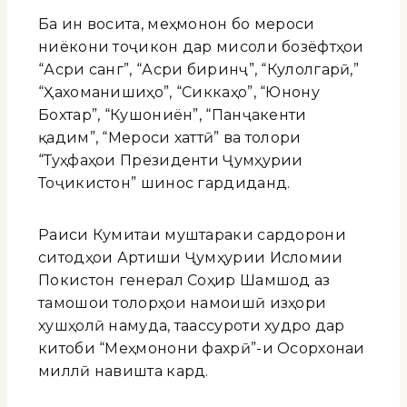
Ба ин восита, меҳмонон бо мероси
ниёкони тоҷикон дар мисоли бозёфтҳои
“Асри санг”, “Асри биринҷ”, “Кулолгарӣ,”
“Ҳахоманишиҳо”, “Сиккаҳо”, “Юнону
Бохтар”, “Кушониён”, “Панҷакенти
қадим”, “Мероси хаттӣ” ва толори
“Туҳфаҳои Президенти Ҷумҳурии
Тоҷикистон” шинос гардиданд.
Раиси Кумитаи муштараки сардорони
ситодҳои Артиши Ҷумҳурии Исломии
Покистон генерал Соҳир Шамшод аз
тамошои толорҳои намоишӣ изҳори
хушҳолӣ намуда, таассуроти худро дар
китоби “Меҳмонони фахрӣ”-и Осорхонаи
миллӣ навишта кард.