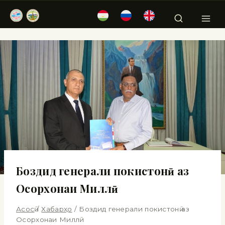
Боздид генерали покистонӣ аз
Осорхонаи Миллӣ
Асосӣ
/
Хабарҳо
/
Боздид генерали покистонӣ аз
Осорхонаи Миллӣ