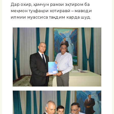
Дар охир, ҳамчун рамзи эҳтиром ба
меҳмон туҳфаҳои хотиравӣ – маводи
илмии муассиса тақдим карда шуд.