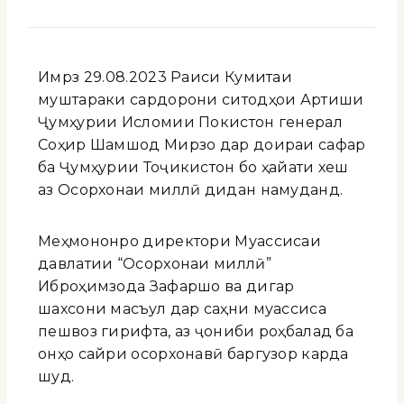
Имрӯз 29.08.2023 Раиси Кумитаи
муштараки сардорони ситодҳои Артиши
Ҷумҳурии Исломии Покистон генерал
Соҳир Шамшод Мирзо дар доираи сафар
ба Ҷумҳурии Тоҷикистон бо ҳайати хеш
аз Осорхонаи миллӣ дидан намуданд.
Меҳмононро директори Муассисаи
давлатии “Осорхонаи миллӣ”
Иброҳимзода Зафаршо ва дигар
шахсони масъул дар саҳни муассиса
пешвоз гирифта, аз ҷониби роҳбалад ба
онҳо сайри осорхонавӣ баргузор карда
шуд.