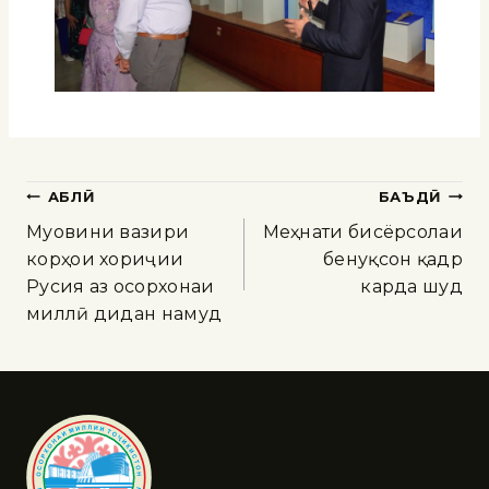
ҚАБЛӢ
БАЪДӢ
Муовини вазири
Меҳнати бисёрсолаи
корҳои хориҷии
бенуқсон қадр
Русия аз осорхонаи
карда шуд
миллӣ дидан намуд