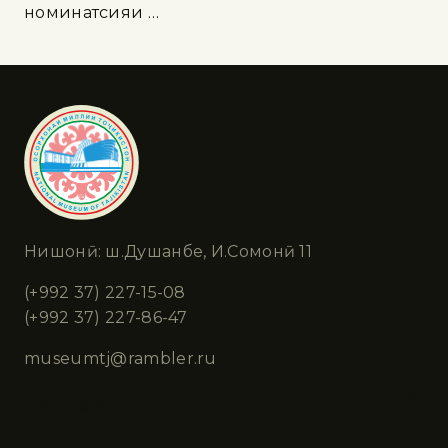
номинатсияи …
Нишонӣ: ш.Душанбе, И.Сомонӣ 11
(+992 37) 227-15-08
(+992 37) 227-86-47
museumtj@rambler.ru
Бахшҳо