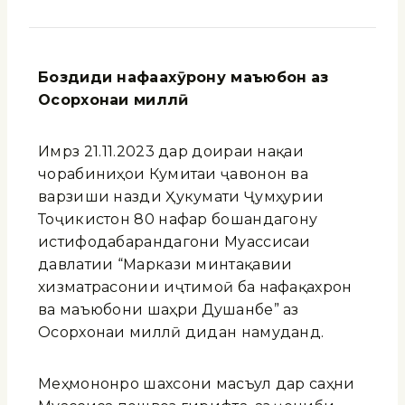
Боздиди нафа
ах
ӯ
рон
у
маъюбон
аз
Осорхонаи милл
ӣ
Имрӯз 21.11.2023 дар доираи нақаи
чорабиниҳои Кумитаи ҷавонон ва
варзиши назди Ҳукумати Ҷумҳурии
Тоҷикистон 80 нафар бошандагону
истифодабарандагони Муассисаи
давлатии “Маркази минтақавии
хизматрасонии иҷтимоӣ ба нафақахӯрон
ва маъюбони шаҳри Душанбе” аз
Осорхонаи миллӣ дидан намуданд.
Меҳмононро шахсони масъул дар саҳни