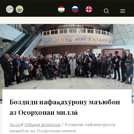
Боздиди нафақахӯрону маъюбон
аз Осорхонаи миллӣ
Асосӣ
/
Общие вопросы
/
Боздиди нафақахӯрону
маъюбон аз Осорхонаи миллӣ