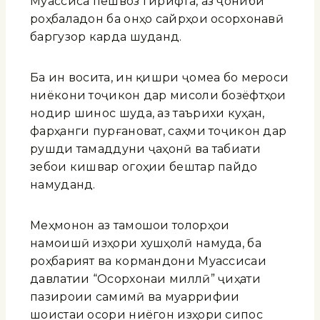
Муассиса пешвоз гирифта, аз ҷониби
роҳбаладон ба онҳо сайрҳои осорхонавӣ
баргузор карда шуданд.
Ба ин восита, ин қишри ҷомеа бо мероси
ниёкони тоҷикон дар мисоли бозёфтҳои
нодир шинос шуда, аз таърихи куҳан,
фарҳанги пурғановат, саҳми тоҷикон дар
рушди тамаддуни ҷаҳонӣ ва табиати
зебои кишвар огоҳии бештар пайдо
намуданд.
Меҳмонон аз тамошои толорҳои
намоишӣ изҳори хушҳолӣ намуда, ба
роҳбарият ва кормандони Муассисаи
давлатии “Осорхонаи миллӣ” ҷиҳати
пазироии самимӣ ва муаррифии
шоистаи осори ниёгон изҳори сипос