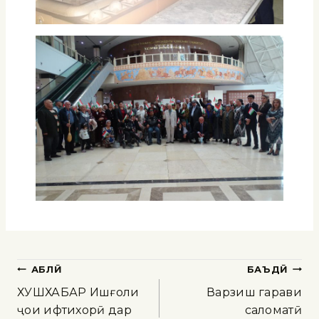
ҚАБЛӢ
БАЪДӢ
ХУШХАБАР Ишғоли
Варзиш гарави
ҷои ифтихорӣ дар
саломатӣ