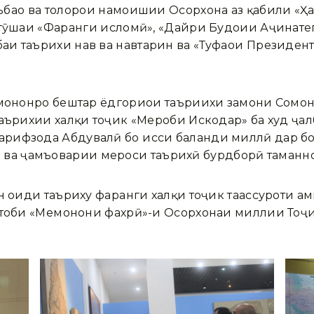
баҳо ва толорҳои намоишии Осорхона аз қабили «Ҳа
гӯшаи «Фарҳанги исломӣ», «Дайри Будоии Аҷинатепп
и таърихи нав ва навтарин ва «Туҳфаҳои Президен
ҳмононро бештар ёдгориҳои таъриихи замони Сомо
аърихии халқи тоҷик «Меҳроби Искодар» ба худ ҷал
рифзода Абдувалӣ бо ҳисси баланди миллӣ дар бо
ҳифз ва ҷамъоварии мероси таърихӣ бурдборӣ таман
н оиди таъриху фарҳанги халқи тоҷик таассуроти ам
итоби «Меҳмонони фахрӣ»-и Осорхонаи миллии Тоҷ