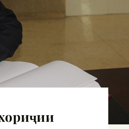
 хориҷии