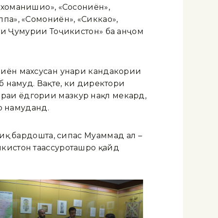
хоманишиҳо», «Сосониён»,
а», «Сомониён», «Сиккаҳо»,
ти Ҷумҳурии Тоҷикистон» ба анҷом
ниён махсусан ҳунари кандакории
б намуд. Вақте, ки директори
раи ёдгории мазкур нақл мекард,
но намуданд.
иқ бардошта, сипас Муҳаммад ал –
икистон таассуроташро қайд