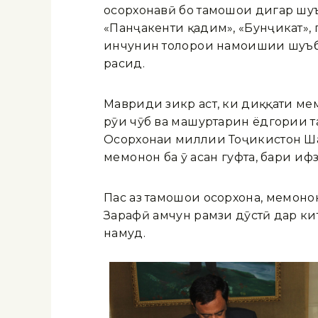
осорхонавӣ бо тамошои дигар шуъ
«Панҷакенти қадим», «Бунҷикат», 
инчунин толорҳои намоишии шуъба
расид.
Мавриди зикр аст, ки диққати ме
рӯи чӯб ва машҳуртарин ёдгории т
Осорхонаи миллии Тоҷикистон Ша
меҳмонон ба ӯ аҳсан гуфта, баҳри 
Пас аз тамошои осорхона, меҳмоно
Зарафӣ ҳамчун рамзи дӯстӣ дар к
намуд.