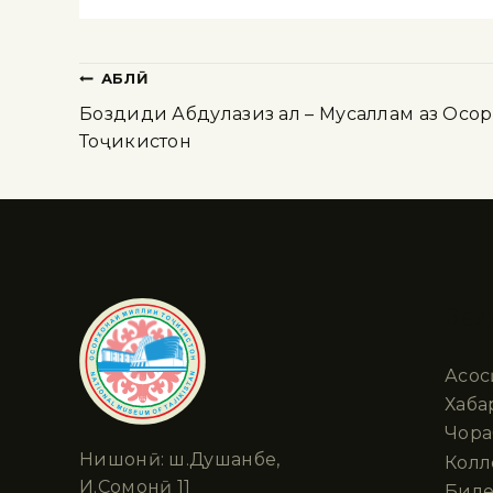
ҚАБЛӢ
Боздиди Абдулазиз ал – Мусаллам аз Осо
Тоҷикистон
Бах
Асос
Хабар
Чора
Нишонӣ: ш.Душанбе,
Колл
И.Сомонӣ 11
Биле