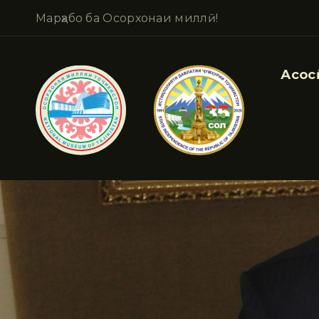
Марҳабо ба Осорхонаи миллӣ!
Асосӣ