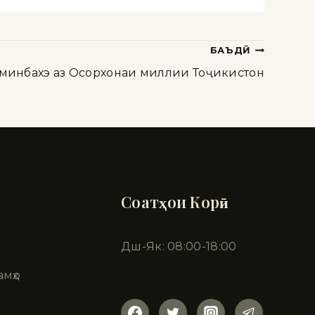
БАЪДӢ
минбахэ аз Осорхонаи миллии Тоҷикистон
Соатҳои Корӣ
Дш-Як: 08:00-18:00
амҳо