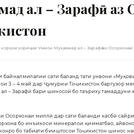
ад ал – Зарафӣ аз 
кистон
 корҳои хориҷии Уммон Муҳаммад ал – Зарафӣ аз Осорхонаи
и байналмилалии сатҳи баланд таҳти унвони «Муқов
ои 3 – 4 май дар Ҷумҳурии Тоҷикистон баргузор м
ал – Зарафӣ баҳри шиносоӣ бо таъриху тамаддуни 
и Осорхонаи миллӣ дар сатҳи баланди касбӣ сайри
хона бо инъикоси минералҳои қимматбаҳо, ҳайвоно
нонро бо табиати биҳиштосои Тоҷикистон шинос на