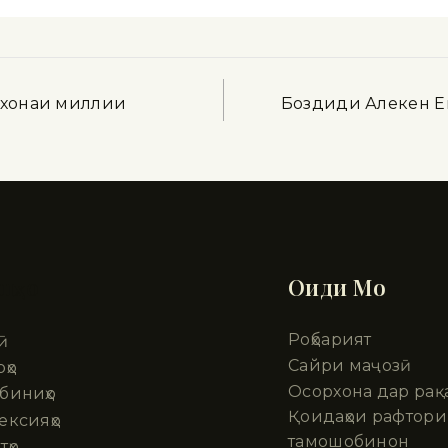
рхонаи миллии
Боздиди Алекен Е
шҳо
Оиди Мо
Роҳбарият
ӣ
Сайри маҷозӣ
ҳо
Осорхона дар рақ
биниҳо
Қоидаҳои рафтори
ексияҳо
тамошобинон
тҳо