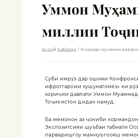
Уммон Муҳамм
миллии Тоҷи
Асосӣ
/
Хабарҳо
/
Боздиди муовини вазири
Субҳи имрӯз дар ҳошияи Конфронс
ифротгароии хушунатомез» ки рӯзҳ
хориҷии давлати Уммон Муҳаммад 
Тоҷикистон дидан намуд.
Ба меҳмонон аз ҷониби кормандон
Экспозитсияи шуъбаи табиати Осор
парваришгоҳу мамнуъгоҳояш меҳмо