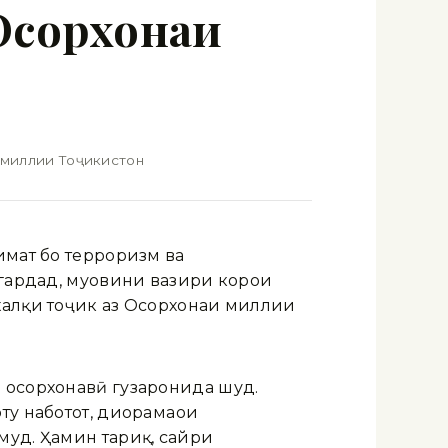
Осорхонаи
 миллии Тоҷикистон
имат бо терроризм ва
егардад, муовини вазири корҳои
халқи тоҷик аз Осорхонаи миллии
 осорхонавӣ гузаронида шуд.
ту наботот, диорамаҳои
муд. Ҳамин тариқ, сайри