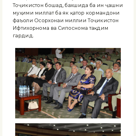
Тоҷикистон бошад, бахшида ба ин ҷашни
муҳими миллат ба як қатор кормандони
фаъоли Осорхонаи миллии Тоҷикистон
Ифтихорнома ва Сипоснома тақдим
гардид.