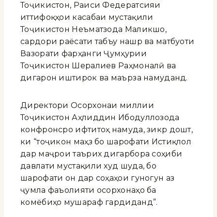
Тоҷикистон, Раиси Федератсияи
иттифоқҳои касабаи мустақили
Тоҷикистон Неъматзода Маликшо,
сардори раёсати табъу нашр ва матбуоти
Вазорати фарҳанги Ҷумҳурии
Тоҷикистон Шералиев Раҳмоналӣ ва
дигарон иштирок ва маърӯза намуданд.
Директори Осорхонаи миллии
Тоҷикистон Аҳлиддин Ибодуллозода
конфронсро ифтитоҳ намуда, зикр дошт,
ки “тоҷикон маҳз бо шарофати Истиқлол
дар маҷрои таърих дигарбора соҳиби
давлати мустақили худ шуда, бо
шарофати он дар соҳаҳои гуногун аз
ҷумла фаъолияти осорхонаҳо ба
комёбиҳо мушараф гардиданд”.