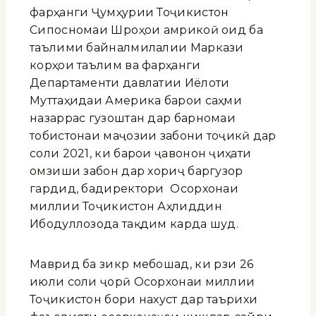
фарҳанги Ҷумҳурии Тоҷикистон
Сипосномаи Шӯроҳои амрикоӣ оид ба
таълими байналмилалии Маркази
корҳои таълим ва фарҳанги
Департаменти давлатии Иёлоти
Муттаҳидаи Америка барои саҳми
назаррас гузоштан дар барномаи
тобистонаи маҷозии забони тоҷикӣ дар
соли 2021, ки барои ҷавонон ҷиҳати
омӯзиши забон дар хориҷ баргузор
гардид, бадиректори Осорхонаи
миллии Тоҷикистон Аҳлиддин
Ибодуллозода тақдим карда шуд.
Маврид ба зикр мебошад, ки рӯзи 26
июли соли ҷорӣ Осорхонаи миллии
Тоҷикистон бори нахуст дар таърихи