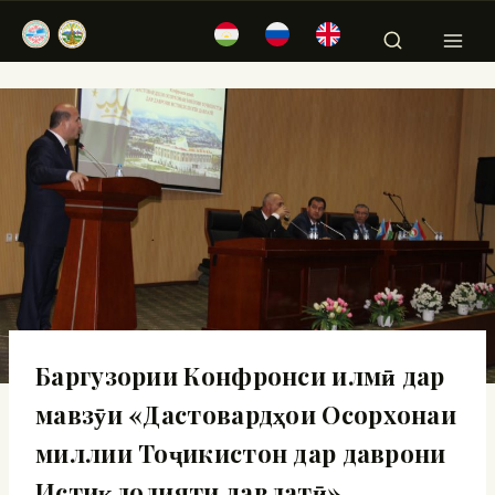
Баргузории Конфронси илмӣ дар
мавзӯи «Дастовардҳои Осорхонаи
миллии Тоҷикистон дар даврони
Истиқлолияти давлатӣ»