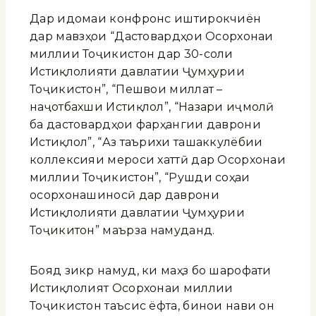
Дар идомаи конфронс иштирокчиён
дар мавзӯҳои “Дастовардҳои Осорхонаи
миллии Тоҷикистон дар 30-соли
Истиқлолияти давлатии Ҷумҳурии
Тоҷикистон”, “Пешвои миллат –
наҷотбахши Истиқлол”, “Назари иҷмолӣ
ба дастовардҳои фарҳангии даврони
Истиқлол”, “Аз таърихи ташаккулёбии
коллексияи мероси хаттӣ дар Осорхонаи
миллии Тоҷикистон”, “Рушди соҳаи
осорхонашиносӣ дар даврони
Истиқлолияти давлатии Ҷумҳурии
Тоҷикитон” маърӯза намуданд.
Бояд зикр намуд, ки маҳз бо шарофати
Истиқлолият Осорхонаи миллии
Тоҷикистон таъсис ёфта, бинои нави он