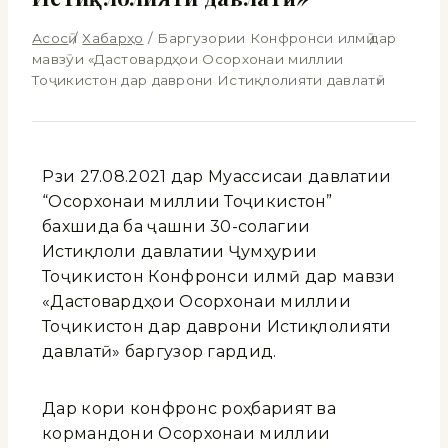
Асосӣ
/
Хабарҳо
/
Баргузории Конфронси илмӣ дар
мавзӯи «Дастовардҳои Осорхонаи миллии
Тоҷикистон дар даврони Истиқлолияти давлатӣ»
Рӯзи 27.08.2021 дар Муассисаи давлатии
“Осорхонаи миллии Тоҷикистон”
бахшида ба ҷашни 30-солагии
Истиқлоли давлатии Ҷумҳурии
Тоҷикистон Конфронси илмӣ дар мавзӯи
«Дастовардҳои Осорхонаи миллии
Тоҷикистон дар даврони Истиқлолияти
давлатӣ» баргузор гардид.
Дар кори конфронс роҳбарият ва
кормандони Осорхонаи миллии