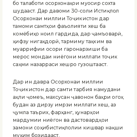
бо талаботи осорхонаҳои муосир сохта
шудааст. Дар давоми 30-соли Истиқлол
Осорхонаи миллии Тоҷикистон дар
тамоми самтҳои фаъолияти хеш ба
комёбиҳо ноил гардида, дар ҷамъоварӣ,
ҳифзу нигаҳдорӣ, тармиму таҳким ва
муаррифии осори гаронарзиши ба
мерос мондаи ниёгони миллати тоҷик
саҳми назарраси хешро гузоштааст.
Дар ин давра Осорхонаи миллии
Тоҷикистон дар самти тарбия намудани
аҳли ҷомеъ, махсусан ҷавонон баҳри огоҳ
будан аз дирӯзу имрӯзи миллати хеш, аз
ҷумла таърих, фарҳанг, ҳунарҳои
мардумии ниёгон ва дастовардҳои
замони соҳибистиқлолии кишвар нақши
муҳим бозидааст.