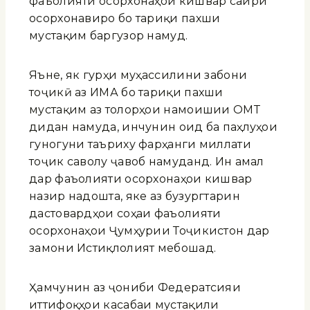
фаъолияти осорхонаҳои кишвар сайри
осорхонавиро бо тариқи пахши
мустақим баргузор намуд.
Яъне, як гурӯҳи муҳассилини забони
тоҷикӣ аз ИМА бо тариқи пахши
мустақим аз толорҳои намоишии ОМТ
дидан намуда, инчунин оид ба паҳлуҳои
гуногуни таъриху фарҳанги миллати
тоҷик саволу ҷавоб намуданд. Ин амал
дар фаъолияти осорхонаҳои кишвар
назир надошта, яке аз бузургтарин
дастовардҳои соҳаи фаъолияти
осорхонаҳои Ҷумҳурии Тоҷикистон дар
замони Истиқлолият мебошад.
Ҳамчунин аз ҷониби Федератсияи
иттифоқҳои касабаи мустақили