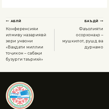
ҚАБЛӢ
БАЪДӢ
Конференсияи
Фаъолияти
илмиву назариявӣ
осорхонаҳо –
зери унвони
мушкилот, рушд ва
«Ваҳдати миллии
дурнамо
тоҷикон – сабақи
бузурги таърихӣ»