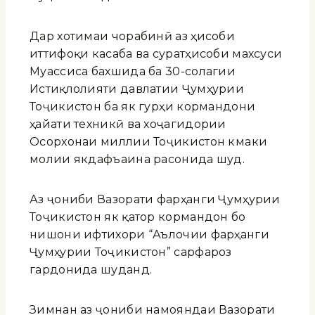
Дар хотимаи чорабинӣ аз ҳисоби
иттифоқи касаба ва суратҳисоби махсуси
Муассиса бахшида ба 30-солагии
Истиқлолияти давлатии Ҷумҳурии
Тоҷикистон ба як гурӯҳи кормандони
ҳайати техникӣ ва хоҷагидории
Осорхонаи миллии Тоҷикистон кӯмаки
молии якдафъаина расонида шуд.
Аз ҷониби Вазорати фарҳанги Ҷумҳурии
Тоҷикистон як қатор кормандон бо
нишони ифтихори “Аълочии фарҳанги
Ҷумҳурии Тоҷикистон” сарфароз
гардонида шуданд.
Зимнан аз ҷониби намояндаи Вазорати