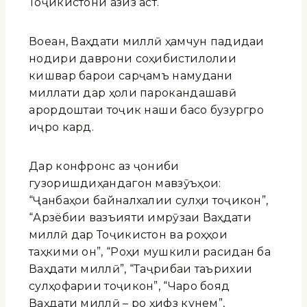
Тоҷикистони азиз аст.
Воқеан, Ваҳдати миллӣ ҳамчун падидаи
нодири даврони соҳибистиқлолии
кишвар барои сарҷамъ намудани
миллати дар ҳоли парокандашавӣ
қарордоштаи тоҷик нақши басо бузургро
иҷро кард.
Дар конфронс аз ҷониби
гузоришдиҳандагон мавзӯъҳои:
“Ҷанбаҳои байналхалқии сулҳи тоҷикон”,
“Арзёбии вазъияти имрӯзаи Ваҳдати
миллӣ дар Тоҷикистон ва роҳҳои
таҳкими он”, “Роҳи мушкили расидан ба
Ваҳдати миллӣ”, “Таҷрибаи таърихии
сулҳофарии тоҷикон”, “Чаро бояд
Ваҳдати миллӣ – ро ҳифз кунем”,