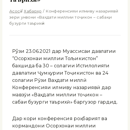
Асосӣ
/
Хабарҳо
/
Конференсияи илмиву назариявӣ
зери унвони «Ваҳдати миллии тоҷикон – сабақи
бузурги таърихӣ»
Рўзи 23.06.2021 дар Муассисаи давлатии
“Осорхонаи миллии Тољикистон”
бахшида ба 30 – солагии Истиқлолияти
давлатии Ҷумҳурии Тоҷикистон ва 24
солагии Рӯзи Ваҳдати миллӣ
Конференсияи илмиву назариявӣ дар
мавзӯи «Ваҳдати миллии тоҷикон –
сабақи бузурги таърихӣ» баргузор гардид.
Дар кори конференсия роҳбарият ва
кормандони Осорхонаи миллии