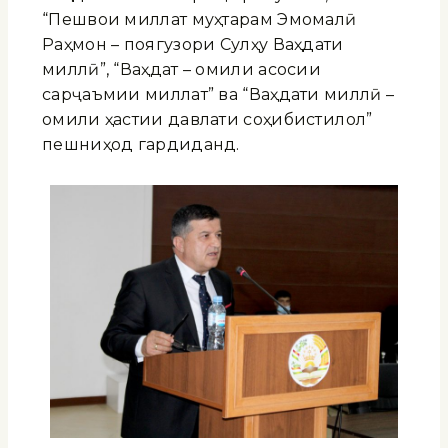
“Пешвои миллат муҳтарам Эмомалӣ
Раҳмон – поягузори Сулҳу Ваҳдати
миллӣ”, “Ваҳдат – омили асосии
сарҷаъмии миллат” ва “Ваҳдати миллӣ –
омили ҳастии давлати соҳибистиқлол”
пешниҳод гардиданд.