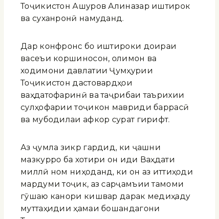
Тоҷикистон Ашуров Алиназар иштирок
ва суханронӣ намуданд.
Дар конфронс бо иштироки доираи
васеъи коршиносон, олимон ва
ходимони давлатии Ҷумҳурии
Тоҷикистон дастовардҳои
ваҳдатофаринӣ ва таҷрибаи таърихии
сулҳофарии тоҷикон мавриди баррасӣ
ва мубодилаи афкор сурат гирифт.
Аз ҷумла зикр гардид, ки ҷашни
мазкурро ба хотири он иди Ваҳдати
миллӣ ном ниҳоданд, ки он аз иттиҳоди
мардуми тоҷик, аз сарҷамъии тамоми
гӯшаю канори кишвар дарак медиҳаду
муттаҳидии ҳамаи бошандагони