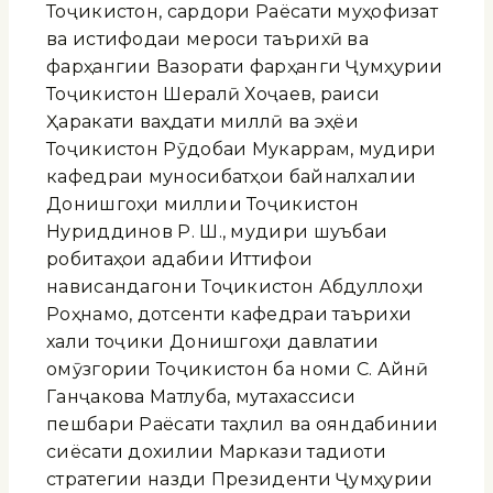
Тоҷикистон, сардори Раёсати муҳофизат
ва истифодаи мероси таърихӣ ва
фарҳангии Вазорати фарҳанги Ҷумҳурии
Тоҷикистон Шералӣ Хоҷаев, раиси
Ҳаракати ваҳдати миллӣ ва эҳёи
Тоҷикистон Рӯдобаи Мукаррам, мудири
кафедраи муносибатҳои байналхалқии
Донишгоҳи миллии Тоҷикистон
Нуриддинов Р. Ш., мудири шуъбаи
робитаҳои адабии Иттифоқи
нависандагони Тоҷикистон Абдуллоҳи
Роҳнамо, дотсенти кафедраи таърихи
халқи тоҷики Донишгоҳи давлатии
омӯзгории Тоҷикистон ба номи С. Айнӣ
Ганҷакова Матлуба, мутахассиси
пешбари Раёсати таҳлил ва ояндабинии
сиёсати дохилии Маркази тадқиқоти
стратегии назди Президенти Ҷумҳурии