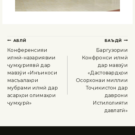
ҚАБЛӢ
БАЪДӢ
Конференсияи
Баргузории
илмӣ-назариявии
Конфронси илмӣ
ҷумҳуриявӣ дар
дар мавзӯи
мавзӯи «Инъикоси
«Дастовардҳои
масъалаҳои
Осорхонаи миллии
мубрами илмӣ дар
Тоҷикистон дар
асарҳои олимаҳои
даврони
ҷумҳурӣ»
Истиқлолияти
давлатӣ»