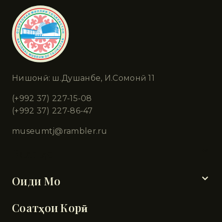
Нишонӣ: ш.Душанбе, И.Сомонӣ 11
(+992 37) 227-15-08
(+992 37) 227-86-47
museumtj@rambler.ru
Бахшҳо
Оиди Мо
Соатҳои Корӣ