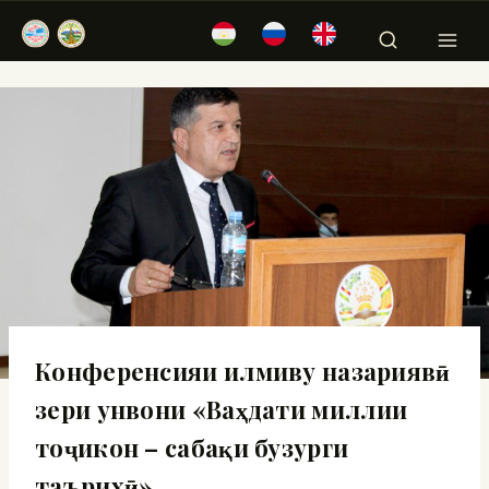
Конференсияи илмиву назариявӣ
зери унвони «Ваҳдати миллии
тоҷикон – сабақи бузурги
таърихӣ»