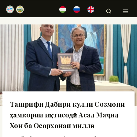
Ташрифи Дабири кулли Созмони
ҳамкории иқтисодӣ Асад Маҷид
Хон ба Осорхонаи миллӣ