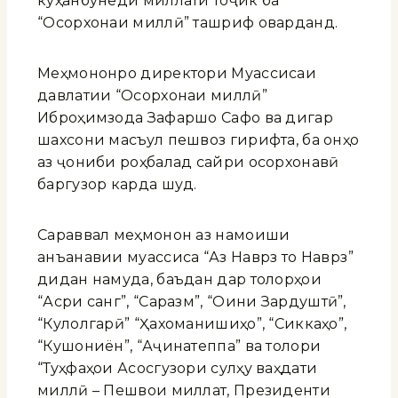
куҳанбунёди миллати тоҷик ба
“Осорхонаи миллӣ” ташриф оварданд.
Меҳмононро директори Муассисаи
давлатии “Осорхонаи миллӣ”
Иброҳимзода Зафаршо Сафо ва дигар
шахсони масъул пешвоз гирифта, ба онҳо
аз ҷониби роҳбалад сайри осорхонавӣ
баргузор карда шуд.
Сараввал меҳмонон аз намоиши
анъанавии муассиса “Аз Наврӯз то Наврӯз”
дидан намуда, баъдан дар толорҳои
“Асри санг”, “Саразм”, “Оини Зардуштӣ”,
“Кулолгарӣ” “Ҳахоманишиҳо”, “Сиккаҳо”,
“Кушониён”, “Аҷинатеппа” ва толори
“Туҳфаҳои Асосгузори сулҳу ваҳдати
миллӣ – Пешвои миллат, Президенти