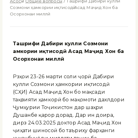
Асосӣ
/
Общие вопросы
/
Ташрифи Дабири кулли
Созмони ҳамкории иқтисодӣ Асад Маҷид Хон ба
Осорхонаи миллӣ
Ташрифи Дабири кулли Созмони
ҳамкории иқтисодӣ Асад Маҷид Хон ба
Осорхонаи миллӣ
Рӯзҳои 23-26 марти соли ҷорӣ Дабири
кулли Созмони ҳамкории иқтисодӣ
(СҲИ) Асад Маҷид Хон бо мақсади
тақвияти ҳамкорӣ бо мақомоти дахлдори
Ҷумҳурии Тоҷикистон дар шаҳри
Душанбе қарор дорад. Дар ин доира,
дирӯз 24.03.2025 доктор Асад Маҷид Хон
ҷиҳати шиносоӣ бо таъриху фарҳанги