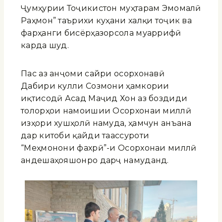
Ҷумҳурии Тоҷикистон муҳтарам Эмомалӣ
Раҳмон” таърихи куҳани халқи тоҷик ва
фарҳанги бисёрҳазорсола муаррифӣ
карда шуд.
Пас аз анҷоми сайри осорхонавӣ
Дабири кулли Созмони ҳамкории
иқтисодӣ Асад Маҷид Хон аз боздиди
толорҳои намоишии Осорхонаи миллӣ
изҳори хушҳолӣ намуда, ҳамчун анъана
дар китоби қайди таассуроти
“Меҳмонони фахрӣ”-и Осорхонаи миллӣ
андешаҳояшонро дарҷ намуданд.