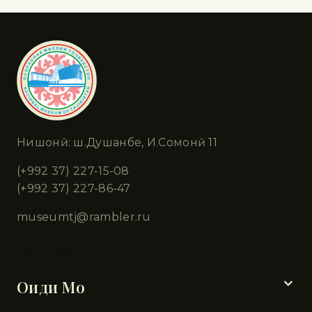
Нишонӣ: ш.Душанбе, И.Сомонӣ 11
(+992 37) 227-15-08
(+992 37) 227-86-47
museumtj@rambler.ru
Бахшҳо
Оиди Мо