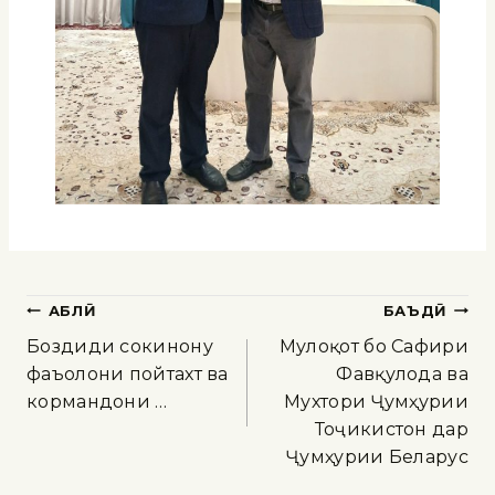
ҚАБЛӢ
БАЪДӢ
Боздиди сокинону
Мулоқот бо Сафири
фаъолони пойтахт ва
Фавқулода ва
кормандони …
Мухтори Ҷумҳурии
Тоҷикистон дар
Ҷумҳурии Беларус