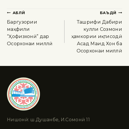
ҚАБЛӢ
БАЪДӢ
Баргузории
Ташрифи Дабири
маҳфили
кулли Созмони
“Ҳофизхонӣ” дар
ҳамкории иқтисодӣ
Осорхонаи миллӣ
Асад Маҷид Хон ба
Осорхонаи миллӣ
Нишонӣ: ш.Душанбе, И.Сомонӣ 11