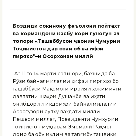
Боздиди сокинону фаъолони пойтахт
ва кормандони касбу кори гуногун аз
толори «Ташаббус
ои
ҷ
а
онии
Ҷ
ум
урии
То
ҷ
икистон
дар
со
аи
об
ва
ифзи
пирях
о”
–
и
Осорхонаи
милл
ӣ
Аз 11 то 14 марти соли ҷорӣ, бахшида ба
Рӯзи байналмилалии ҳифзи пиряхҳо бо
ташаббуси Мақомоти иҷроияи ҳокимияти
давлатии шаҳри Душанбе ва ҷиҳати
ҷонибдории иқдомҳои байналмилалии
Асосгузори сулҳу ваҳдати миллӣ –
Пешвои миллат, Президенти Ҷумҳурии
Тоҷикистон муҳтарам Эмомалӣ Раҳмон
доир ба обу иқлим ва тарғибу ташвиқи