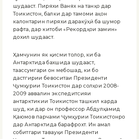
шудааст. Пиряхи Ванҷях на танҳо дар
Тоҷикистон, балки дар тамоми ҷаҳон
калонтарин пиряхи даракӯҳӣ ба шумор
рафта, дар китоби «Рекордҳои замин»
дохил шудааст.
Ҳамчунин як қисми толор, ки ба
Антарктида бахшида шудааст,
таҷассумгари он мебошад, ки бо
дастгирии бевоситаи Президенти
Ҷумҳурии Тоҷикистон дар солҳои 2008-
2009 аввалин экспедитсияи
антарктикии Тоҷикистон ташкил карда
шуд, ки дар он профессор Абдулҳамид
Қаюмов парчами Ҷумҳурии Тоҷикистонро
дар Антарктида барафрохт. Ин амал
собитгари таваҷҷуҳи Президенти