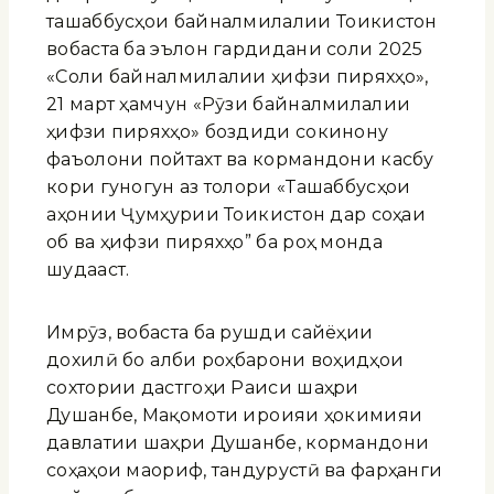
ташаббусҳои байналмилалии Тоҷикистон
вобаста ба эълон гардидани соли 2025
«Соли байналмилалии ҳифзи пиряхҳо»,
21 март ҳамчун «Рӯзи байналмилалии
ҳифзи пиряхҳо» боздиди сокинону
фаъолони пойтахт ва кормандони касбу
кори гуногун аз толори «Ташаббусҳои
ҷаҳонии Ҷумҳурии Тоҷикистон дар соҳаи
об ва ҳифзи пиряхҳо” ба роҳ монда
шудааст.
Имрӯз, вобаста ба рушди сайёҳии
дохилӣ бо ҷалби роҳбарони воҳидҳои
сохтории дастгоҳи Раиси шаҳри
Душанбе, Мақомоти иҷроияи ҳокимияи
давлатии шаҳри Душанбе, кормандони
соҳаҳои маориф, тандурустӣ ва фарҳанги