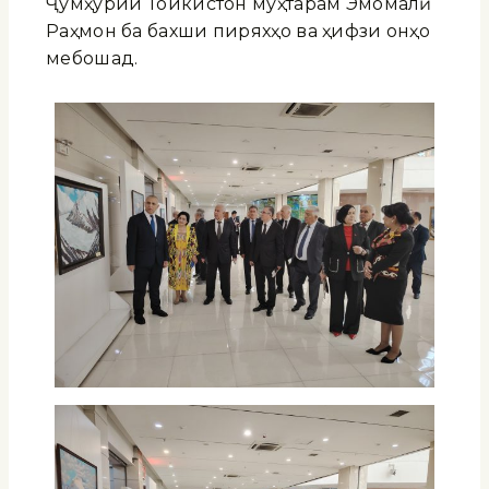
Ҷумҳурии Тоҷикистон муҳтарам Эмомалӣ
Раҳмон ба бахши пиряхҳо ва ҳифзи онҳо
мебошад.