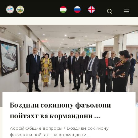
Боздиди сокинону фаъолони
пойтахт ва кормандони …
Асосӣ
/
Общие вопросы
/
Боздиди сокинону
фаъолони пойтахт ва кормандони …