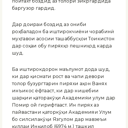
пойтахт боздид аз толори зикргардида
баргузор гардид.
Дар доираи боздид аз ҷониби
роҳбаладон ба иштирокчиёни чорабинӣ
муҳтавои асосии ташаббусҳои Тоҷикистон
дар соҳаи обу пиряхҳо пешниҳод карда
шуд.
Ба иштирокдорон маълумот дода шуд,
ки дар қисмати рост ва чапи девори
толор бузургтарин пиряхи ҷаҳон Ванҷях
инъикос ёфтааст, ки дар нишебии
шарқии қаторакӯҳи Академияи улум дар
Помир ҷой гирифтааст. Ин пирях аз
пайвастани қаторкӯҳи Академияи Улум
бо силсилакӯҳи Язгулом дар мавзеъи
қуллаи Инқилоб (6974 м.) ташкил