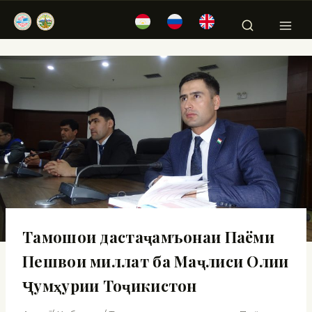
Тамошои дастаҷамъонаи Паёми
Пешвои миллат ба Маҷлиси Олии
Ҷумҳурии Тоҷикистон