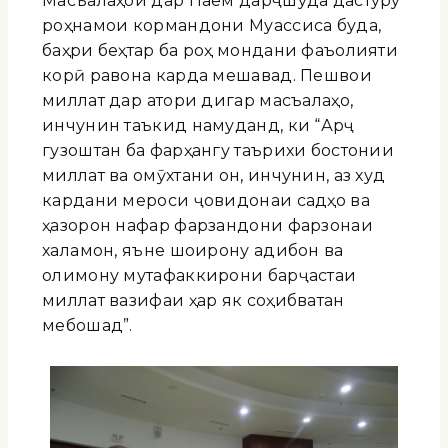
Масъалаҳои дар Паём дарҷшуда дастуру
роҳнамои кормандони Муассиса буда,
баҳри беҳтар ба роҳ мондани фаъолияти
корӣ равона карда мешавад. Пешвои
миллат дар қатори дигар масъалаҳо,
инчунин таъкид намуданд, ки “Арҷ
гузоштан ба фарҳангу таърихи бостонии
миллат ва омӯхтани он, инчунин, аз худ
кардани мероси ҷовидонаи садҳо ва
ҳазорон нафар фарзандони фарзонаи
халқамон, яъне шоирону адибон ва
олимону мутафаккирони барҷастаи
миллат вазифаи ҳар як соҳибватан
мебошад”.