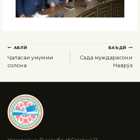
ҚАБЛӢ
БАЪДӢ
Ҷаласаи умумии
Сада муждарасони
солона
Наврӯз