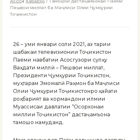
Асосӣ
/
Хабарҳо
/
Тамошои дастаҷамъонаи Паёми
Пешвои миллат ба Маҷлиси Олии Ҷумҳурии
Тоҷикистон
26 – уми январи соли 2021, аз тариқи
шабакаи телевизионии Тоҷикистон
Паёми навбатии Асосгузори сулҳу
Ваҳдати миллӣ – Пешвои миллат,
Президенти Ҷумҳурии Тоҷикистон,
муҳтарам Эмомалӣ Раҳмон ба Маҷлиси
Олии Ҷумҳурии Тоҷикистонро ҳайати
роҳбарият ва кормандони илмии
Муассисаи давлатии “Осорхонаи
миллии Тоҷикистон” дастаҷамъона
тамошо намуданд.