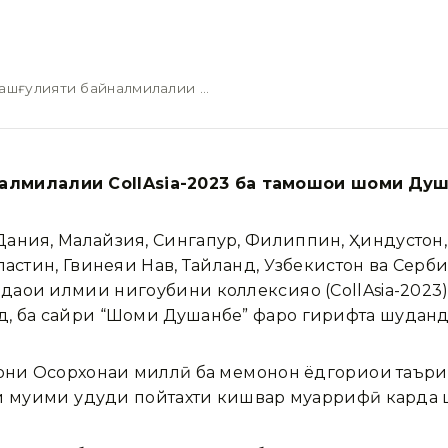
ашғулияти байналмилалии …
алмилалии CollAsia-2023 ба тамошои шоми Ду
ания, Малайзия, Сингапур, Филиппин, Ҳиндустон,
ластин, Гвинеяи Нав, Тайланд, Узбекистон ва Серби
ҳои илмии нигоҳубини коллексияҳо (CollAsia-2023
д, ба сайри “Шоми Душанбе” фаро гирифта шуданд
дони Осорхонаи миллӣ ба меҳмонон ёдгориҳои таъри
и муҳими ҳудуди пойтахти кишвар муаррифӣ карда