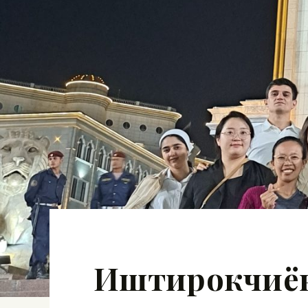
Иштирокчиён