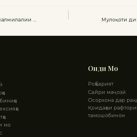
налмилалии …
Мулоқоти ди
шҳо
Оиди Мо
Роҳбарият
ӣ
Сайри маҷозӣ
ҳо
Осорхона дар рақ
биниҳо
Қоидаҳои рафтори
ексияҳо
тамошобинон
тҳо
и мо
с