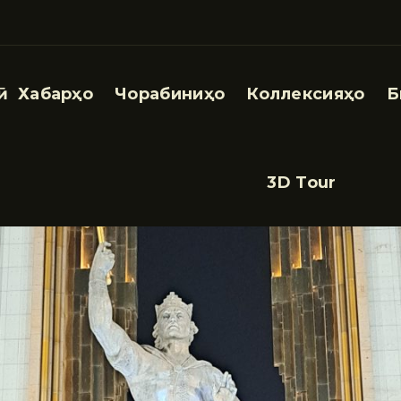
Хабарҳо
Чорабиниҳо
Коллексияҳо
Б
3D Tour