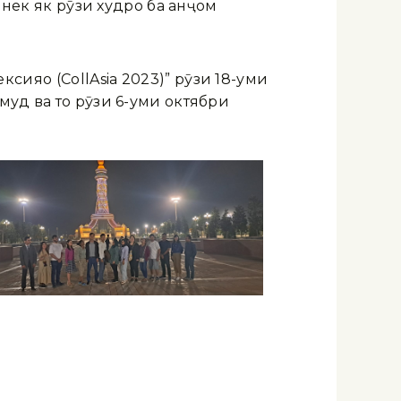
 нек як рӯзи худро ба анҷом
яҳо (CollAsia 2023)” рӯзи 18-уми
муд ва то рӯзи 6-уми октябри