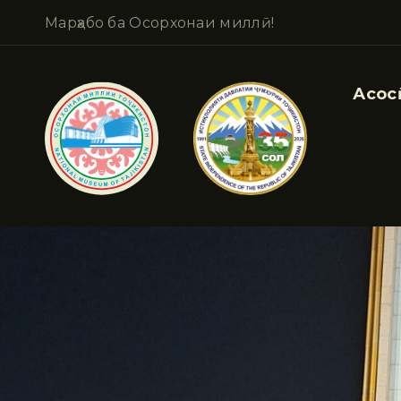
Марҳабо ба Осорхонаи миллӣ!
Асосӣ