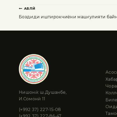
ҚАБЛӢ
Боздиди иштирокчиёни машғулияти бай
Бах
Асос
Хабар
Чора
Нишонӣ: ш.Душанбе,
Колл
И.Сомонӣ 11
Биле
Оид
(+992 37) 227-15-08
Тамо
(+992 37) 227-86-47