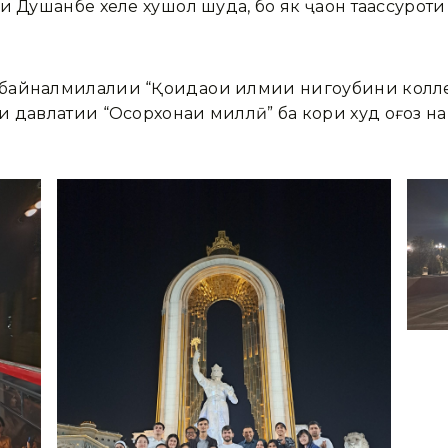
 Душанбе хеле хушҳол шуда, бо як ҷаҳон таассуроти
айналмилалии “Қоидаҳои илмии нигоҳубини коллекси
 давлатии “Осорхонаи миллӣ” ба кори худ оғоз на