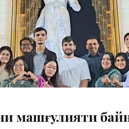
и машғулияти бай