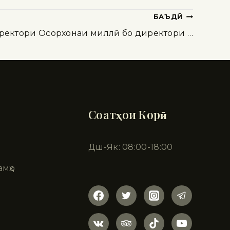
БАЪДӢ
ректори Осорхонаи миллӣ бо директори …
Соатҳои Корӣ
Дш-Як: 08:00-18:00
амҳо