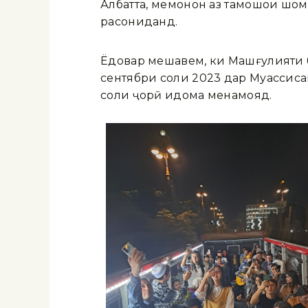
Албатта, меҳмонон аз тамошои шоми
расониданд.
Ёдовар мешавем, ки Машғулияти б
сентябри соли 2023 дар Муассисаи
соли ҷорӣ идома менамояд.