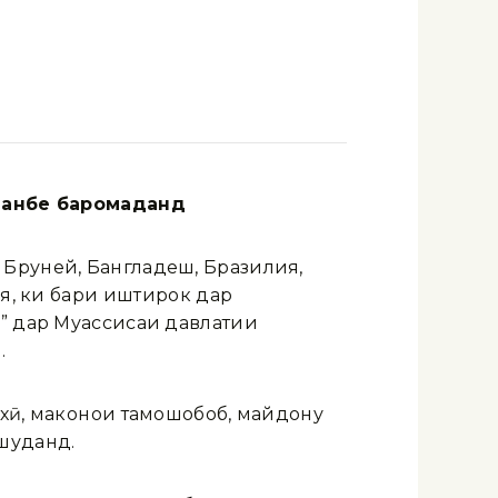
шанбе баромаданд
 Бруней, Бангладеш, Бразилия,
я, ки баҳри иштирок дар
)” дар Муассисаи давлатии
.
хӣ, маконҳои тамошобоб, майдону
 шуданд.