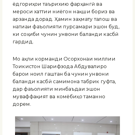
ёдгориҳои таърихию фарҳангӣ ва
мероси хаттии ниёгон нақши бориз ва
арзанда дорад. Ҳамин заҳмату талош ва
натиҷаи фаъолияти пурсамари эшон буд,
ки соҳиби чунин унвони баланди касбӣ
гардид.
Мо аҳли корманди Осорхонаи миллии
Тоҷикистон Шарифзода Абдувалиро
барои ноил гаштан ба чунин унвони
баланди касбӣ самимона табрик гуфта,
дар фаъолияти минбаъдаи эшон
муваффақият ва комёбиҳо таманно
дорем.