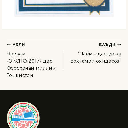
ҚАБЛӢ
БАЪДӢ
Ҷоизаи
“Паём – дастур ва
«ЭКСПО-2017» дар
роҳнамои ояндасоз”
Осорхонаи миллии
Тоҷикистон