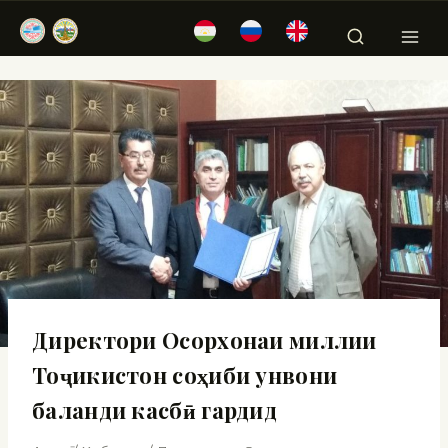
Директори Осорхонаи миллии
Тоҷикистон соҳиби унвони
баланди касбӣ гардид