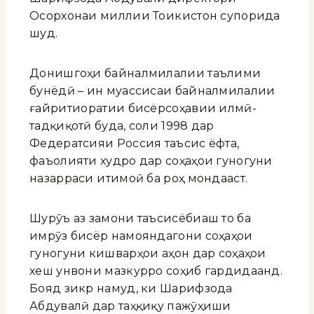
Осорхонаи миллии Тоҷикистон супорида
шуд.
Донишгоҳи байналмилалии таълими
бунёдӣ – ин муассисаи байналмилалии
ғайритиҷоратии бисёрсоҳавии илмӣ-
тадқиқотӣ буда, соли 1998 дар
Федератсияи Россия таъсис ёфта,
фаъолияти худро дар соҳаҳои гуногуни
назарраси иҷтимоӣ ба роҳ мондааст.
Шурӯъ аз замони таъсисёбиаш то ба
имрӯз бисёр намояндагони соҳаҳои
гуногуни кишварҳои ҷаҳон дар соҳаҳои
хеш унвони мазкурро соҳиб гардидаанд.
Бояд зикр намуд, ки Шарифзода
Абдувалӣ дар таҳқиқу пажӯҳиши