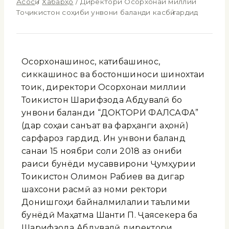
Асосӣ
/
Хабарҳо
/
Директори Осорхонаи миллии
Тоҷикистон соҳиби унвони баланди касбӣ гардид
Осорхонашинос, катибашинос,
сиккашинос ва бостоншиноси шинохтаи
тоҷик, директори Осорхонаи миллии
Тоҷикистон Шарифзода Абдувалӣ бо
унвони баланди “ДОКТОРИ ФАЛСАФА”
(дар соҳаи санъат ва фарҳанги ҷаҳонӣ)
сарфароз гардид. Ин унвони баланд
санаи 15 ноябри соли 2018 аз ҷониби
раиси бунёди мусаввирони Ҷумҳурии
Тоҷикистон Олимҷон Рабиев ва дигар
шахсони расмӣ аз номи ректори
Донишгоҳи байналмилалии таълими
бунёдӣ Маҳатма Шанти П. Ҷаясекера ба
Шарифзода Абдувалӣ директори