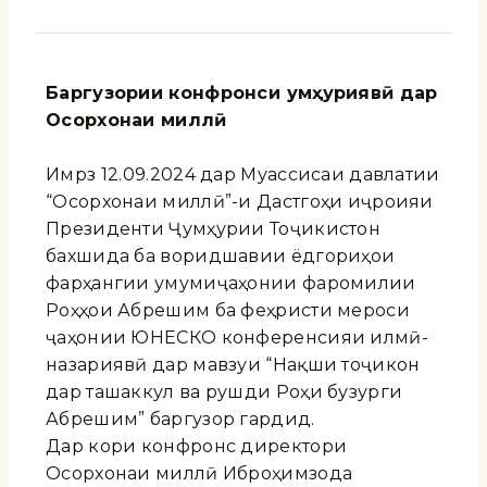
Баргузории конфронси ҷумҳуриявӣ дар
Осорхонаи миллӣ
Имрӯз 12.09.2024 дар Муассисаи давлатии
“Осорхонаи миллӣ”-и Дастгоҳи иҷроияи
Президенти Ҷумҳурии Тоҷикистон
бахшида ба воридшавии ёдгориҳои
фарҳангии умумиҷаҳонии фаромилии
Роҳҳои Абрешим ба феҳристи мероси
ҷаҳонии ЮНЕСКО конференсияи илмӣ-
назариявӣ дар мавзуи “Нақши тоҷикон
дар ташаккул ва рушди Роҳи бузурги
Абрешим” баргузор гардид.
Дар кори конфронс директори
Осорхонаи миллӣ Иброҳимзода