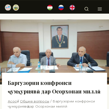
Баргузории конфронси
ҷумҳуриявӣ дар Осорхонаи миллӣ
Асосӣ
/
Общие вопросы
/
Баргузории конфронси
ҷумҳуриявӣ дар Осорхонаи миллӣ