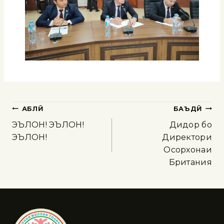
ҚАБЛӢ
БАЪДӢ
ЭЪЛОН! ЭЪЛОН!
Дидор бо
ЭЪЛОН!
Директори
Осорхонаи
Британия