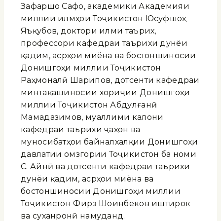
Зафаршо Сафо, академики Академияи
миллии илмҳои Тоҷикистон Юсуфшоҳ
Яъқубов, доктори илми таърих,
профессори кафедраи таърихи дунёи
қадим, асрҳои миёна ва бостоншиносии
Донишгоҳи миллии Тоҷикистон
Раҳмоналӣ Шарипов, дотсенти кафедраи
минтақашиносии хориҷии Донишгоҳи
миллии Тоҷикистон Абдулғанӣ
Мамадазимов, муаллими калони
кафедраи таърихи ҷаҳон ва
муносибатҳои байналхалқии Донишгоҳи
давлатии омӯзгории Тоҷикистон ба номи
С. Айнӣ ва дотсенти кафедраи таърихи
дунёи қадим, асрҳои миёна ва
бостоншиносии Донишгоҳи миллии
Тоҷикистон Фирӯз Шоинбеков иштирок
ва суханронӣ намуданд.