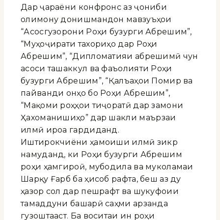
Дар ҷараёни конфронс аз ҷониби
олимону донишмандон мавзуъҳои
“Асосгузорони Роҳи бузурги Абрешим”,
“Муҳоҷирати тахориҳо дар Роҳи
Абрешим”, “Дипломатияи абрешимӣ чун
асоси ташаккул ва фаъолияти Роҳи
бузурги Абрешим”, “Қалъаҳои Помир ва
пайванди онҳо бо Роҳи Абрешим”,
“Мақоми роҳҳои тиҷоратӣ дар замони
Ҳахоманишиҳо” дар шакли маърӯзаи
илмӣ ироа гардиданд.
Иштирокчиёни ҳамоиши илмӣ зикр
намуданд, ки Роҳи бузурги Абрешим
роҳи ҳамгироӣ, мубодила ва муколамаи
Шарқу Ғарб ба ҳисоб рафта, беш аз ду
ҳазор сол дар пешрафт ва шукуфоии
тамаддуни башарӣ саҳми арзанда
гузоштааст. Ба воситаи ин роҳи