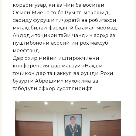
корвонгузар, ки аз Чин ба воситаи
Осиёи Миёна то ба Рум тӯл мекашид,
хариду фуруши тиҷоратӣ ва робитаҳои
мутақобилаи фарҳангӣ ба амал меомад.
Аҷдоди тоҷикон тайи чандин асрҳо аз
пуштибонони асосии ин роҳ маҳсуб
меёфтанд.
Дар охир миёни иштирокчиёни
конференсия дар мавзуи «Нақши
тоҷикон дар ташаккул ва рушди Роҳи
бузурги Абрешим» муҳокима ва
табодули афкор сурат гирифт.