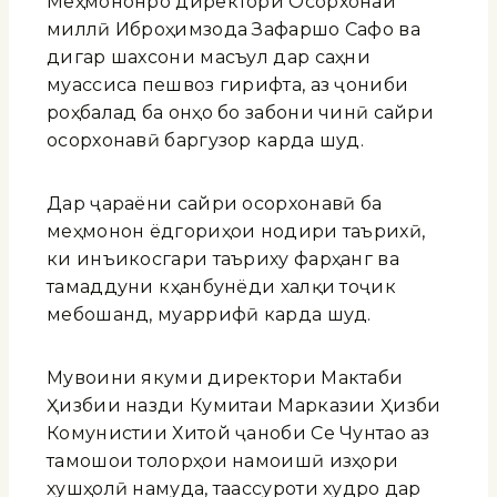
Меҳмононро директори Осорхонаи
миллӣ Иброҳимзода Зафаршо Сафо ва
дигар шахсони масъул дар саҳни
муассиса пешвоз гирифта, аз ҷониби
роҳбалад ба онҳо бо забони чинӣ сайри
осорхонавӣ баргузор карда шуд.
Дар ҷараёни сайри осорхонавӣ ба
меҳмонон ёдгориҳои нодири таърихӣ,
ки инъикосгари таъриху фарҳанг ва
тамаддуни кӯҳанбунёди халқи тоҷик
мебошанд, муаррифӣ карда шуд.
Мувоини якуми директори Мактаби
Ҳизбии назди Кумитаи Марказии Ҳизби
Комунистии Хитой ҷаноби Се Чунтао аз
тамошои толорҳои намоишӣ изҳори
хушҳолӣ намуда, таассуроти худро дар