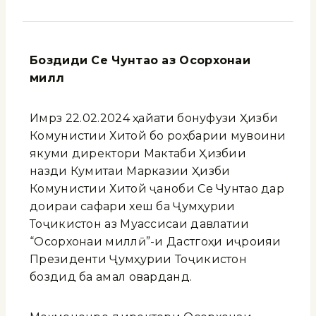
Боздиди Се Чунтао аз Осорхонаи
миллӣ
Имрӯз 22.02.2024 ҳайати бонуфузи Ҳизби
Комунистии Хитой бо роҳбарии мувоини
якуми директори Мактаби Ҳизбии
назди Кумитаи Марказии Ҳизби
Комунистии Хитой ҷаноби Се Чунтао дар
доираи сафари хеш ба Ҷумҳурии
Тоҷикистон аз Муассисаи давлатии
“Осорхонаи миллӣ”-и Дастгоҳи иҷроияи
Президенти Ҷумҳурии Тоҷикистон
боздид ба амал оварданд.