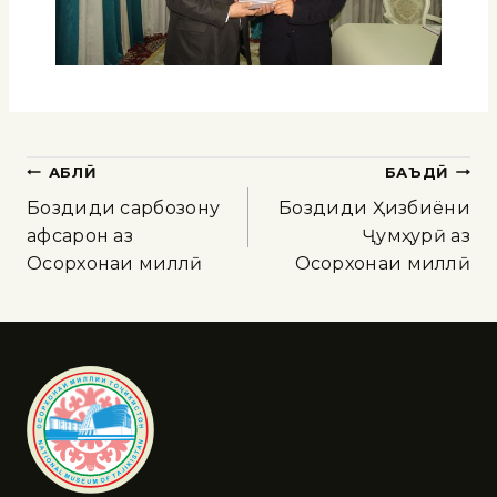
ҚАБЛӢ
БАЪДӢ
Боздиди сарбозону
Боздиди Ҳизбиёни
афсарон аз
Ҷумҳурӣ аз
Осорхонаи миллӣ
Осорхонаи миллӣ