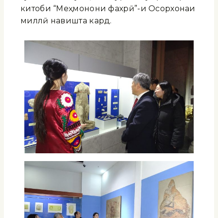
китоби “Меҳмонони фахрӣ”-и Осорхонаи
миллӣ навишта кард.