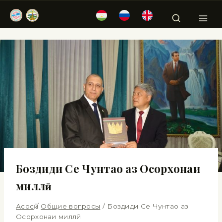
Боздиди Се Чунтао аз Осорхонаи
миллӣ
Асосӣ
/
Общие вопросы
/
Боздиди Се Чунтао аз
Осорхонаи миллӣ