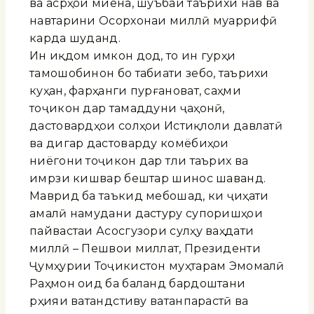
ва асрҳои миёна, шуъбаи таърихи нав ва
навтарини Осорхонаи миллӣ муаррифӣ
карда шуданд.
Ин иқдом имкон дод, то ин гурӯҳи
тамошобинон бо табиати зебо, таърихи
куҳан, фарҳанги пурғановат, саҳми
тоҷикон дар тамаддуни ҷаҳонӣ,
дастовардҳои солҳои Истиқлоли давлатӣ
ва дигар дастоварду комёбиҳои
ниёгони тоҷикон дар тӯли таърих ва
имрӯзи кишвар бештар шинос шаванд.
Маврид ба таъкид мебошад, ки ҷиҳати
амалӣ намудани дастуру супоришҳои
пайвастаи Асосгузори сулҳу ваҳдати
миллӣ – Пешвои миллат, Президенти
Ҷумҳурии Тоҷикистон муҳтарам Эмомалӣ
Раҳмон оид ба баланд бардоштани
рӯҳияи ватандӯстиву ватанпарастӣ ва