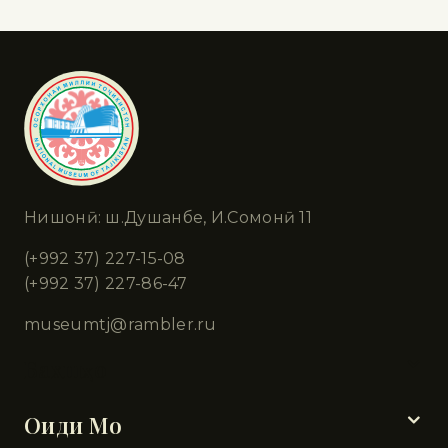
Нишонӣ: ш.Душанбе, И.Сомонӣ 11
(+992 37) 227-15-08
(+992 37) 227-86-47
museumtj@rambler.ru
Бахшҳо
Оиди Мо