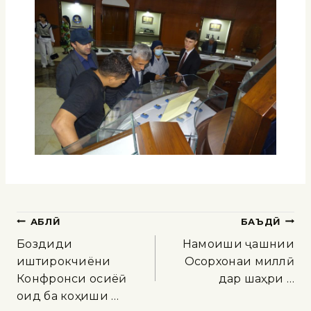
ҚАБЛӢ
БАЪДӢ
Боздиди
Намоиши ҷашнии
иштирокчиёни
Осорхонаи миллӣ
Конфронси осиёӣ
дар шаҳри …
оид ба коҳиши …