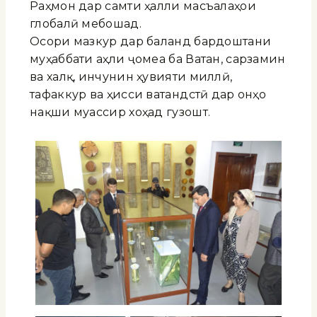
Раҳмон дар самти ҳалли масъалаҳои
глобалӣ мебошад.
Осори мазкур дар баланд бардоштани
муҳаббати аҳли ҷомеа ба Ватан, сарзамин
ва халқ, инчунин ҳувияти миллӣ,
тафаккур ва ҳисси ватандӯстӣ дар онҳо
нақши муассир хоҳад гузошт.