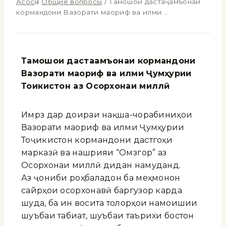
Асосӣ
/
Общие вопросы
/
Тамошои дастаҷамъонаи
кормандони Вазорати маориф ва илми …
Тамошои дастаҷамъонаи кормандони
Вазорати маориф
ва илми Ҷумҳурии
Тоҷикистон аз Осорхонаи миллӣ
Имрӯз дар доираи нақша-чорабиниҳои
Вазорати маориф ва илми Ҷумҳурии
Тоҷикистон кормандони дастгоҳи
марказӣ ва нашрияи “Омӯзгор” аз
Осорхонаи миллӣ дидан намуданд.
Аз ҷониби роҳбаладон ба меҳмонон
сайрҳои осорхонавӣ баргузор карда
шуда, ба ин восита толорҳои намоишии
шуъбаи табиат, шуъбаи таърихи бостон