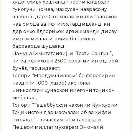
худогоҳиву хештаншиносии қишрҳои
гуногуни ҷомеа, махсусан наврасону
ҷавонон дар Осорхонаи миллӣ толорҳои
нав омода ва ифтитоҳ гардидаанд, ки
дар онҳо ёдгориҳои арзишманди дирӯзу
имрӯзи миллати тоҷик ба тамошо
бароварда шудаанд:
Намуна (имитатсияи)-и “Тахти Сангин”,
ки ба ифтихори 2500-солагии ин ёдгорӣ
бунёд гардидааст;
Толори “Мардумшиносӣ” бо фарогирии
наздики 1000 (ҳазор) экспонат
инъкосгари ҳунарҳои ниёгони тоҷикон
мебошад;
Толори “Ташаббусҳои ҷаҳонии Ҷумҳурии
Тоҷикистон дар масъалаи об ва ҳифзи
пиряхҳо” – таҷассумгари талошҳои
Пешвои миллат муҳтарам Эмомалӣ