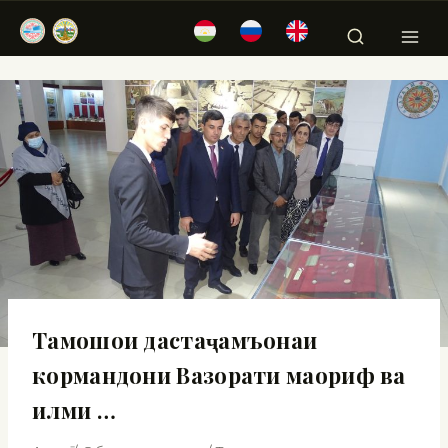
Тамошои дастаҷамъонаи
кормандони Вазорати маориф ва
илми …