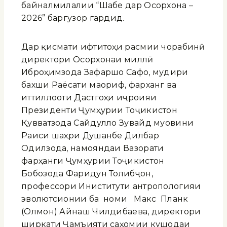
байналмилалии “Шабе дар Осорхона –
2026” баргузор гардид.
Дар қисмати ифтитоҳи расмии чорабинӣ
директори Осорхонаи миллӣ
Иброҳимзода Зафаршо Сафо, мудири
бахши Раёсати маориф, фарханг ва
иттиллооти Дастгоҳи иҷроияи
Президенти Ҷумҳурии Тоҷикистон
Қувватзода Сайдулло Зувайд муовини
Раиси шаҳри Душанбе Дилбар
Одилзода, намояндаи Вазорати
фарҳанги Ҷумҳурии Тоҷикистон
Бобозода Фаридун Толибҷон,
профессори Иниститути антропологияи
эволютсионии ба номи Макс Планк
(Олмон) Айнаш Чилдибаева, директори
ширкати Ҷамъияти саҳомии кушодаи