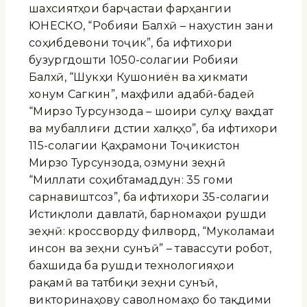
шахсиятҳои барҷастаи фарҳангии
ЮНЕСКО, “Робияи Балхӣ – нахустин зани
соҳибдевони тоҷик”, ба ифтихори
бузургдошти 1050-солагии Робияи
Балхӣ, “Шукӯҳи Кушониён ва ҳикмати
хонум Сагкин”, маҳфили адабӣ-бадеӣ
“Мирзо Турсунзода – шоири сулҳу ваҳдат
ва мубаллиғи дӯстии халқҳо”, ба ифтихори
115-солагии Қаҳрамони Тоҷикистон
Мирзо Турсунзода, озмуни зеҳнӣ
“Миллати соҳибтамаддун: 35 гоми
сарнавиштсоз”, ба ифтихори 35-солагии
Истиқлоли давлатӣ, барномаҳои рушди
зеҳнӣ: кроссворду филворд, “Муколамаи
инсон ва зеҳни сунъӣ” – тавассути робот,
бахшида ба рушди технологияҳои
рақамӣ ва татбиқи зеҳни сунъӣ,
викторинаҳову саволномаҳо бо тақдими