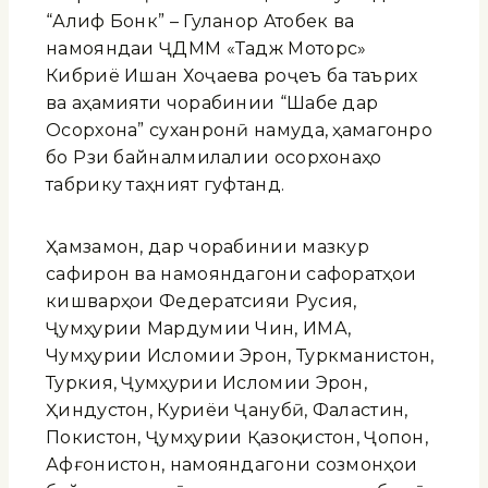
“Алиф Бонк” – Гуланор Атобек ва
намояндаи ҶДММ «Тадж Моторс»
Кибриё Ишан Хоҷаева роҷеъ ба таърих
ва аҳамияти чорабинии “Шабе дар
Осорхона” суханронӣ намуда, ҳамагонро
бо Рӯзи байналмилалии осорхонаҳо
табрику таҳният гуфтанд.
Ҳамзамон, дар чорабинии мазкур
сафирон ва намояндагони сафоратҳои
кишварҳои Федератсияи Русия,
Ҷумҳурии Мардумии Чин, ИМА,
Чумҳурии Исломии Эрон, Туркманистон,
Туркия, Ҷумҳурии Исломии Эрон,
Ҳиндустон, Куриёи Ҷанубӣ, Фаластин,
Покистон, Ҷумҳурии Қазоқистон, Ҷопон,
Афғонистон, намояндагони созмонҳои