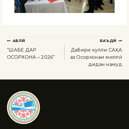
ҚАБЛӢ
БАЪДӢ
“ШАБЕ ДАР
Дабири кулли САҲА
ОСОРХОНА – 2026”
аз Осорхонаи миллӣ
дидан намуд