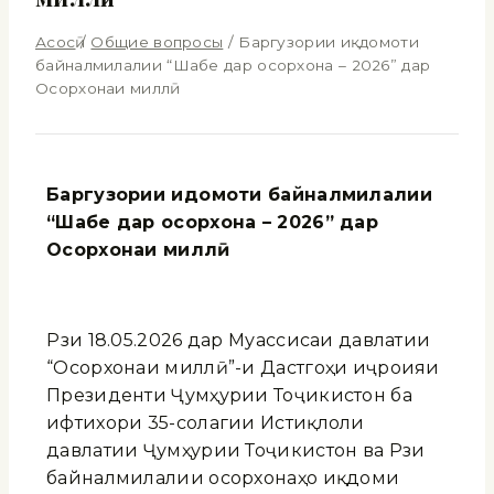
Асосӣ
/
Общие вопросы
/
Баргузории иқдомоти
байналмилалии “Шабе дар осорхона – 2026” дар
Осорхонаи миллӣ
Баргузории и
домоти байналмилалии
“Шабе дар осорхона – 2026” дар
Осорхонаи милл
ӣ
Рӯзи 18.05.2026 дар Муассисаи давлатии
“Осорхонаи миллӣ”-и Дастгоҳи иҷроияи
Президенти Ҷумҳурии Тоҷикистон ба
ифтихори 35-солагии Истиқлоли
давлатии Ҷумҳурии Тоҷикистон ва Рӯзи
байналмилалии осорхонаҳо иқдоми