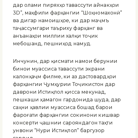
дар олами пиряхҳо тавассути айнакҳои
3D”, маҳфили фарҳангии “Шоҳномахонӣ”
ва дигар намоишҳое, ки дар маҷмӯъ
таҷассумгари таъриху фарҳанг ва
анъанаҳои миллии халқи тоҷик
мебошанд, пешниҳод намуд.
Инчунин, дар қисмати намои берунии
бинои муассиса тавассути экрани
калонҳаҷм филме, ки аз дастовардҳои
фарҳангии Ҷумҳурии Тоҷикистон дар
даврони Истиқлол қисса мекунад,
пешкаши ҳамагон гардонида шуда, дар
саҳни ҳавлии муассиса бошад барои
фароғати фарҳангии сокинони кишвар
консерти ҷашнии сарояндагон таҳти
унвони “Нури Истиқлол” баргузор