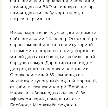
байналмилалӣ, сарпарастони чорабинӣ,
намояндагони ВАО-и кишвар ва дигар
намояндагони касбу кори гуногун
ширкат варзиданд.
Имсол маротибаи 13-ум аст, ки иқдомоти
байналмилалии “Шабе дар Осорхона”-ро
барои тамошобинони ватаниву хориҷӣ
ва тамоми дӯстдорони таъриху фарҳанги
миллӣ дар сатҳи баланди касбию эҷодӣ
баргузор намуд. Дар доираи ин иқдом
дар роҳравҳо ва толорҳои намоишии
Осорхонаи миллӣ 35 намоишҳо ва
маҳфилҳои гуногуни фарҳангӣ-фароғатӣ,
аз қабили: саҳнаҳои театрӣ “Борбади
Марвазӣ – абармарди созу наво”, ба
ифтихори ворид намудани номи
Борбарди Марвазӣ ба феҳристи