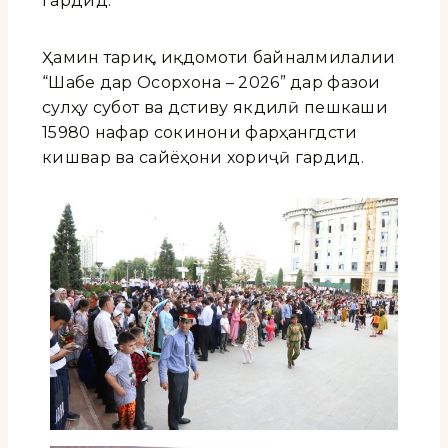
гардид.
Ҳамин тариқ, иқдомоти байналмилалии
“Шабе дар Осорхона – 2026” дар фазои
сулҳу субот ва дӯстиву якдилӣ пешкаши
15980 нафар сокинони фарҳангдӯсти
кишвар ва сайёҳони хориҷӣ гардид.