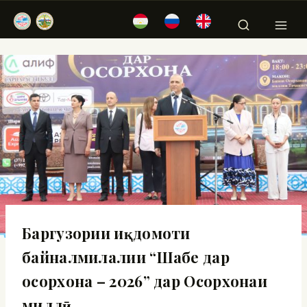
Баргузории иқдомоти
байналмилалии “Шабе дар
осорхона – 2026” дар Осорхонаи
миллӣ