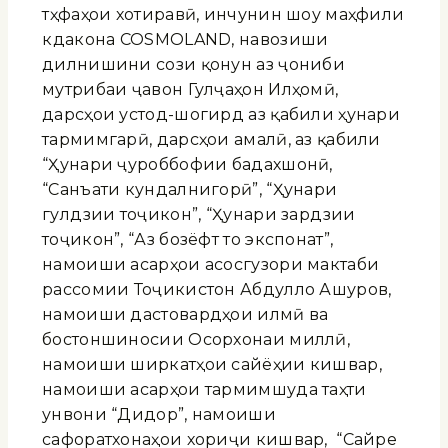
тӯҳфаҳои хотиравӣ, инчунин шоу маҳфили
кӯдакона COSMOLAND, навозиши
дилнишини сози қонун аз ҷониби
мутрибаи ҷавон Гулҷаҳон Илҳомӣ,
дарсҳои устод-шогирд аз қабили ҳунари
тармимгарӣ, дарсҳои амалӣ, аз қабили
“Ҳунари ҷуроббофии бадахшонӣ,
“Санъати кундалнигорӣ”, “Ҳунари
гулдӯзии тоҷикон”, “Ҳунари зардӯзии
тоҷикон”, “Аз бозёфт то экспонат”,
намоиши асарҳои асосгузори мактаби
рассомии Тоҷикистон Абдулло Ашуров,
намоиши дастовардҳои илмӣ ва
бостоншиносии Осорхонаи миллӣ,
намоиши ширкатҳои сайёҳии кишвар,
намоиши асарҳои тармимшуда таҳти
унвони “Дидор”, намоиши
сафоратхонаҳои хориҷи кишвар, “Сайре