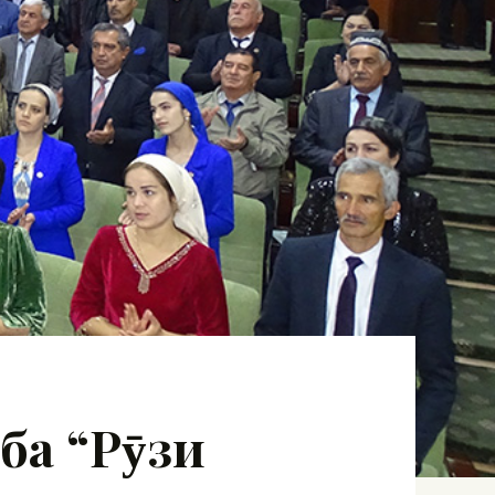
ба “Рӯзи