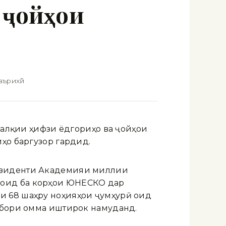
 ҷойҳои
ърихӣ”
лхалқии ҳифзи ёдгориҳо ва ҷойҳои
ҳо баргузор гардид.
резиденти Академияи миллии
 оид ба корҳои ЮНЕСКО дар
и 68 шаҳру ноҳияҳои ҷумҳурӣ оид
ахбори омма иштирок намуданд.