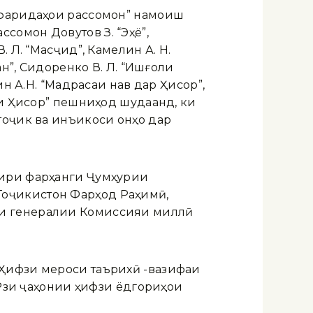
 офаридаҳои рассомон” намоиш
сомон Довутов З. “Эҳё”,
 Л. “Масҷид”, Камелин А. Н.
ан”, Сидоренко В. Л. “Ишғоли
ин А.Н. “Мадрасаи нав дар Ҳисор”,
аи Ҳисор” пешниҳод шудаанд, ки
тоҷик ва инъикоси онҳо дар
зири фарҳанги Ҷумҳурии
Тоҷикистон Фарҳод Раҳимӣ,
би генералии Комиссияи миллӣ
“Ҳифзи мероси таърихӣ -вазифаи
Рӯзи ҷаҳонии ҳифзи ёдгориҳои