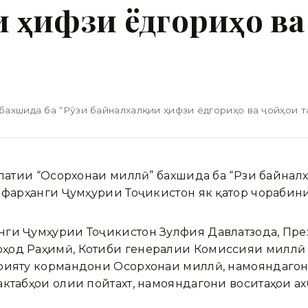
 ҳифзи ёдгориҳо ва
ахшида ба “Рӯзи байналхалқии ҳифзи ёдгориҳо ва ҷойҳои та
влатии “Осорхонаи миллӣ” бахшида ба “Рӯзи байна
и фарҳанги Ҷумҳурии Тоҷикистон як қатор чорабини
нги Ҷумҳурии Тоҷикистон Зулфия Давлатзода, П
рҳод Раҳимӣ, Котиби генералии Комиссияи миллӣ
арияту кормандони Осорхонаи миллӣ, намояндагон
актабҳои олии пойтахт, намояндагони воситаҳои 