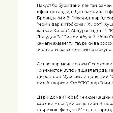
Нахуст бо буридани лентаи рамз
ифтитоҳ гардид. Дар намоиш аз ф
Бровидский В. “Масҷид дар Ҳисор”
“Ҷомӣ дар китобхонаи Ҳирот”, Хуш
қалъаи Ҳисор”, Абдурашидов Р. “Қа
Довудов З. “Симои Абуалӣ ибни С
ҳамагӣ аҳамияти таърихӣ ва осор
эҷодиёти рассомон қисса мекуна
Сипас дар маҷлисгоҳи Осорхонаи
Тоҷикистон Зулфия Давлатзода, 
директори Муассисаи давлатии “
оид ба корҳои ЮНЕСКО дар Тоҷик
Дар идомаи чорабиниҳои ҷашнӣ о
ҳар яки мост!”, ки аз ҷониби Ваз
таърихию фарҳангӣ” эълон гардид