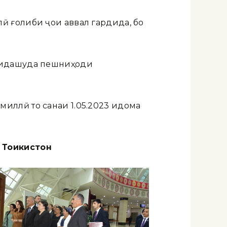
ӣ ғолиби ҷои аввал гардида, бо
онидашуда пешниҳоди
иллӣ то санаи 1.05.2023 идома
Тоҷикистон