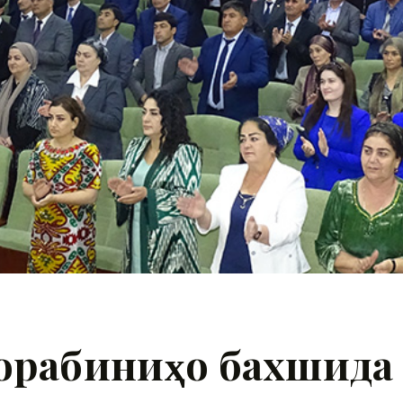
орабиниҳо бахшида 