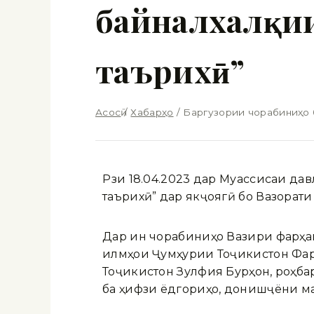
байналхалқии
таърихӣ”
Асосӣ
/
Хабарҳо
/
Баргузории чорабиниҳо б
Рӯзи 18.04.2023 дар Муассисаи да
таърихӣ” дар якҷоягӣ бо Вазорат
Дар ин чорабиниҳо Вазири фарҳа
илмҳои Ҷумҳурии Тоҷикистон Фа
Тоҷикистон Зулфия Бурҳон, роҳб
ба ҳифзи ёдгориҳо, донишҷӯёни м