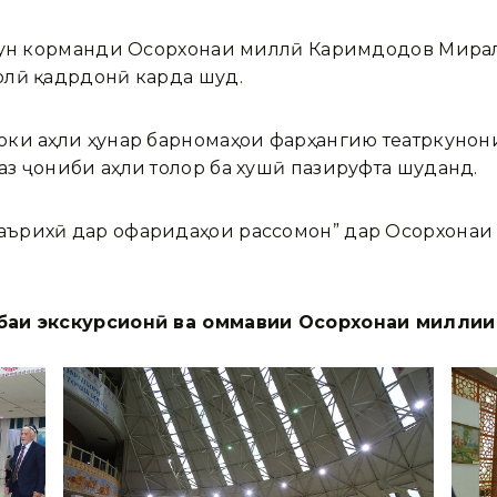
змун корманди Осорхонаи миллӣ Каримдодов Мирал
олӣ қадрдонӣ карда шуд.
оки аҳли ҳунар барномаҳои фарҳангию театркун
з ҷониби аҳли толор ба хушӣ пазируфта шуданд.
ърихӣ дар офаридаҳои рассомон” дар Осорхонаи м
баи экскурсионӣ ва оммавии Осорхонаи миллии 