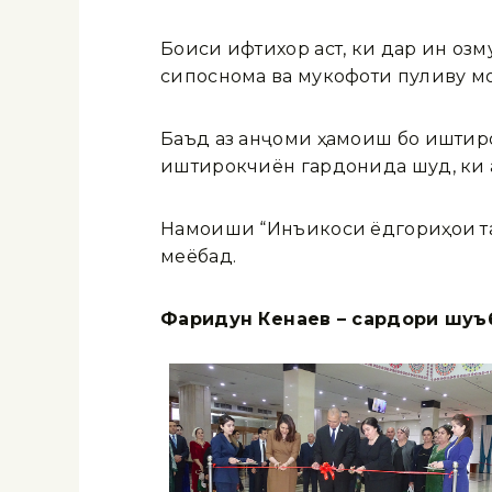
Боиси ифтихор аст, ки дар ин о
сипоснома ва мукофоти пуливу м
Баъд аз анҷоми ҳамоиш бо иштир
иштирокчиён гардонида шуд, ки а
Намоиши “Инъикоси ёдгориҳои та
меёбад.
Фаридун Кенҷаев – сардори шуъ