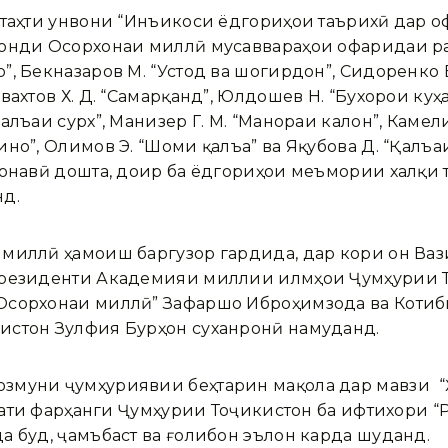
ӣ таҳти унвони “Инъикоси ёдгориҳои таърихӣ дар
онди Осорхонаи миллӣ мусаввараҳои офаридаи рас
, Бекназаров М. “Устод ва шогирдон”, Сидоренко В.
вахтов Х. Д. “Самарқанд”, Юлдошев Н. “Бухорои куҳ
лъаи сурх”, Манизер Г. М. “Манораи калон”, Камел
ино”, Олимов Э. “Шоми қалъа” ва Яқубова Д. “Қалъ
хонавӣ дошта, доир ба ёдгориҳои меъмории халқи 
нд.
 миллӣ ҳамоиш баргузор гардида, дар кори он Ва
Президенти Академияи миллии илмҳои Ҷумҳурии 
Осорхонаи миллӣ” Зафаршо Иброҳимзода ва Коти
истон Зулфия Бурҳон суханронӣ намуданд.
змуни ҷумҳуриявии беҳтарин мақола дар мавзӯи 
орати фарҳанги Ҷумҳурии Тоҷикистон ба ифтихори “
а буд, ҷамъбаст ва ғолибон эълон карда шуданд.