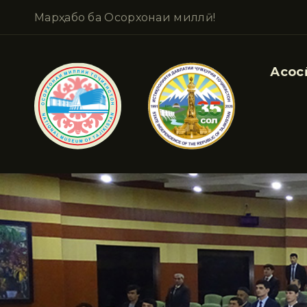
Марҳабо ба Осорхонаи миллӣ!
Асосӣ